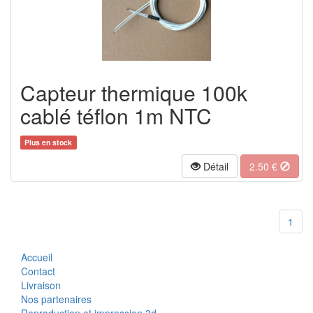
Capteur thermique 100k
cablé téflon 1m NTC
Plus en stock
Détail
2.50
€
1
Accueil
Contact
Livraison
Nos partenaires