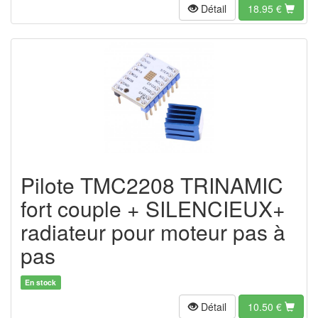
Détail
18.95
€
Pilote TMC2208 TRINAMIC
fort couple + SILENCIEUX+
radiateur pour moteur pas à
pas
En stock
Détail
10.50
€