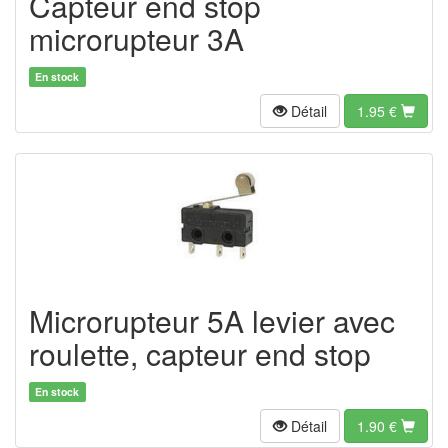
Capteur end stop
microrupteur 3A
En stock
Détail
1.95
€
Microrupteur 5A levier avec
roulette, capteur end stop
En stock
Détail
1.90
€