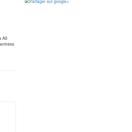
à A5
entrées