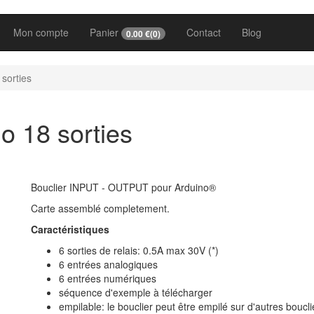
Mon compte
Panier
Contact
Blog
0.00
€(
0
)
 sorties
no 18 sorties
Bouclier INPUT - OUTPUT pour Arduino®
Carte assemblé completement.
Caractéristiques
6 sorties de relais: 0.5A max 30V (*)
6 entrées analogiques
6 entrées numériques
séquence d'exemple à télécharger
empilable: le bouclier peut être empilé sur d'autres boucli