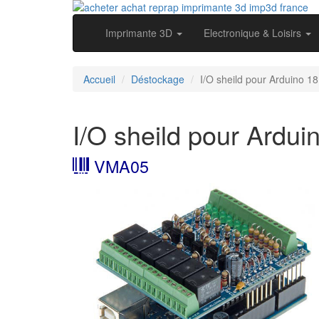
Imprimante 3D
Electronique & Loisirs
Accueil
Déstockage
I/O sheild pour Arduino 18
I/O sheild pour Ardui
VMA05