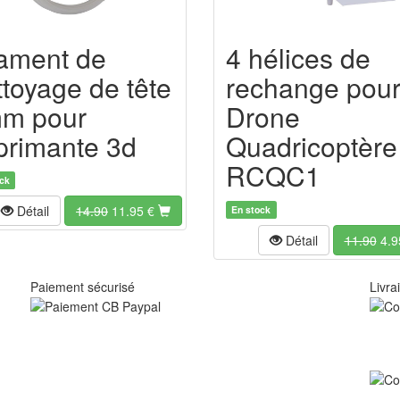
lament de
4 hélices de
ttoyage de tête
rechange pou
m pour
Drone
primante 3d
Quadricoptère
RCQC1
ck
Détail
14.90
11.95
€
En stock
Détail
11.90
4.9
Paiement sécurisé
Livra