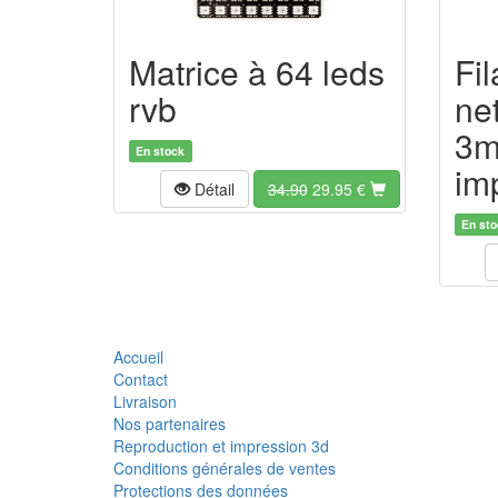
Matrice à 64 leds
Fi
rvb
ne
3m
En stock
im
Détail
34.90
29.95
€
En sto
Accueil
Contact
Livraison
Nos partenaires
Reproduction et impression 3d
Conditions générales de ventes
Protections des données