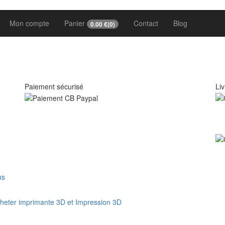
Mon compte
Panier
Contact
Blog
0.00
€(
0
)
Paiement sécurisé
Liv
us
heter imprimante 3D et Impression 3D