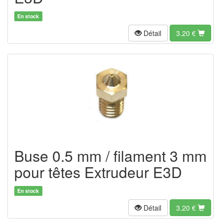
En stock
Détail
3.20
€
Buse 0.5 mm / filament 3 mm
pour têtes Extrudeur E3D
En stock
Détail
3.20
€