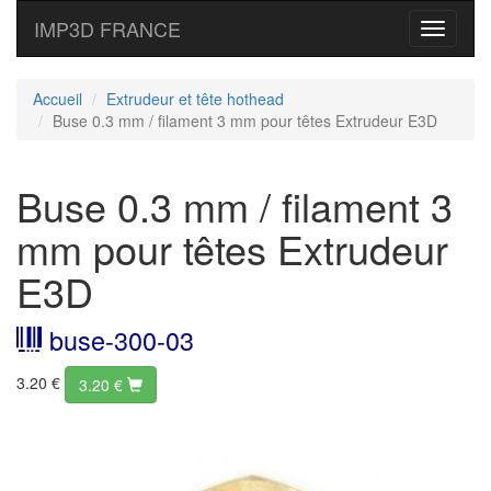
IMP3D FRANCE
Toggle
navigati
Accueil
Extrudeur et tête hothead
Buse 0.3 mm / filament 3 mm pour têtes Extrudeur E3D
Buse 0.3 mm / filament 3
mm pour têtes Extrudeur
E3D
buse-300-03
3.20 €
3.20
€