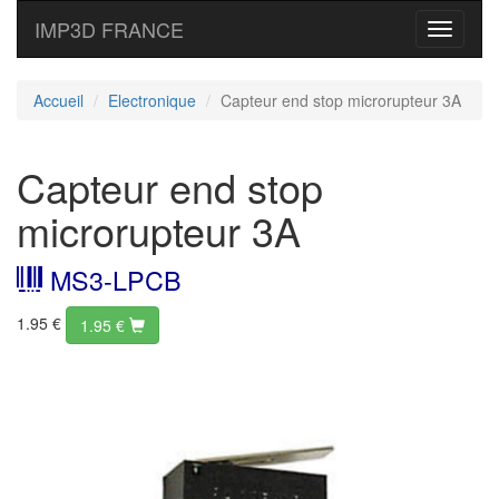
IMP3D FRANCE
Toggle
navigati
Accueil
Electronique
Capteur end stop microrupteur 3A
Capteur end stop
microrupteur 3A
MS3-LPCB
1.95 €
1.95
€