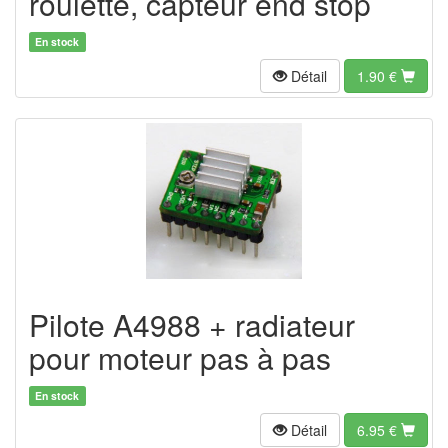
roulette, capteur end stop
En stock
Détail
1.90
€
Pilote A4988 + radiateur
pour moteur pas à pas
En stock
Détail
6.95
€