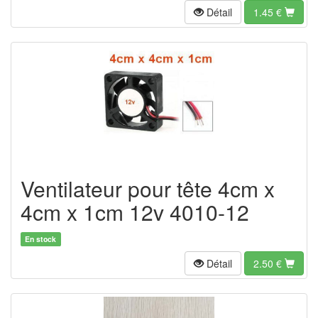
Détail
1.45
€
Ventilateur pour tête 4cm x
4cm x 1cm 12v 4010-12
En stock
Détail
2.50
€