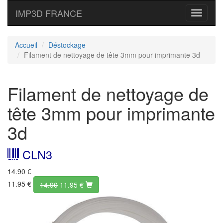
IMP3D FRANCE
Toggle
navigati
Accueil
Déstockage
Filament de nettoyage de tête 3mm pour imprimante 3d
Filament de nettoyage de
tête 3mm pour imprimante
3d
CLN3
14.90 €
11.95 €
14.90
11.95
€