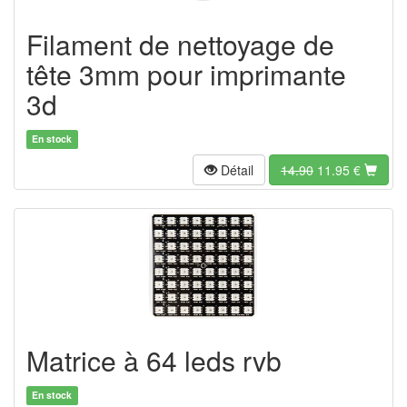
Filament de nettoyage de
tête 3mm pour imprimante
3d
En stock
Détail
14.90
11.95
€
Matrice à 64 leds rvb
En stock