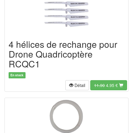
4 hélices de rechange pour
Drone Quadricoptère
RCQC1
En stock
Détail
11.90
4.95
€