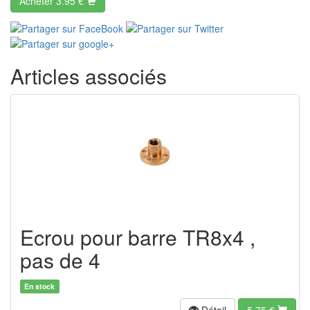
Acheter
3.95 €
Articles associés
Ecrou pour barre TR8x4 ,
pas de 4
En stock
Détail
5.75
€