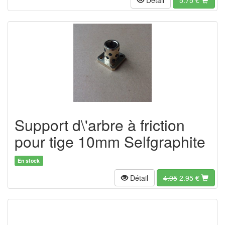
Support d\'arbre à friction
pour tige 10mm Selfgraphite
En stock
Détail
4.95
2.95
€