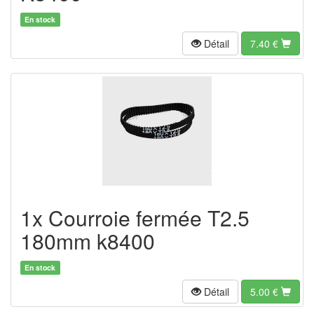
En stock
Détail
7.40
€
1x Courroie fermée T2.5
180mm k8400
En stock
Détail
5.00
€