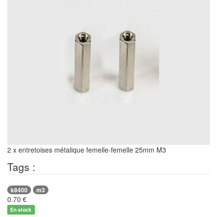
2 x entretoises métalique femelle-femelle 25mm M3
Tags :
k8400
m3
0.70
€
En stock