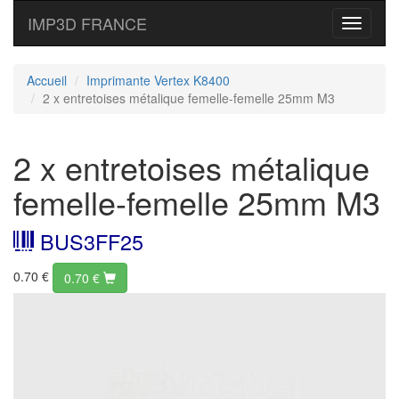
IMP3D FRANCE
Toggle
navigati
Accueil
Imprimante Vertex K8400
2 x entretoises métalique femelle-femelle 25mm M3
2 x entretoises métalique
femelle-femelle 25mm M3
BUS3FF25
0.70 €
0.70
€