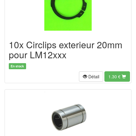
10x Circlips exterieur 20mm
pour LM12xxx
En stock
Détail
1.30
€