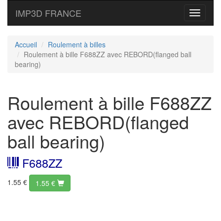
IMP3D FRANCE
Toggle
navigati
Accueil
Roulement à billes
Roulement à bille F688ZZ avec REBORD(flanged ball
bearing)
Roulement à bille F688ZZ
avec REBORD(flanged
ball bearing)
F688ZZ
1.55 €
1.55
€