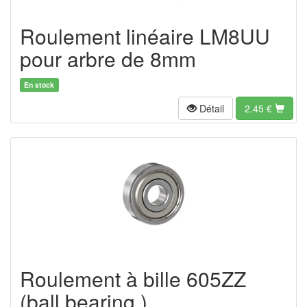
Roulement linéaire LM8UU
pour arbre de 8mm
En stock
Détail
2.45
€
Roulement à bille 605ZZ
(ball bearing )