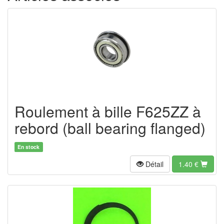
Roulement à bille F625ZZ à
rebord (ball bearing flanged)
En stock
Détail
1.40
€