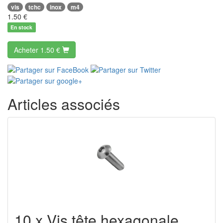
vis
tchc
inox
m4
1.50
€
En stock
Acheter
1.50 €
Articles associés
10 x Vis tête hexagonale