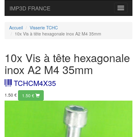
IMP3D FRANCE
Toggle
navigati
Accueil
Visserie TCHC
10x Vis à tête hexagonale inox A2 M4 35mm
10x Vis à tête hexagonale
inox A2 M4 35mm
TCHCM4X35
1.50 €
1.50
€