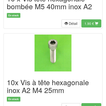
bombée M5 40mm inox A2
En stock
Détail
1.90
€
10x Vis à tête hexagonale
inox A2 M4 25mm
En stock