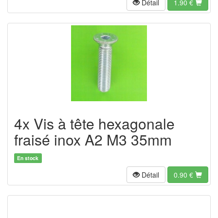
Détail
1.90
€
4x Vis à tête hexagonale
fraisé inox A2 M3 35mm
En stock
Détail
0.90
€