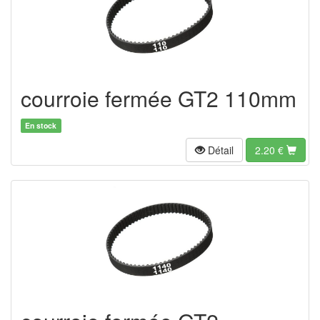
courroie fermée GT2 110mm
En stock
Détail
2.20
€