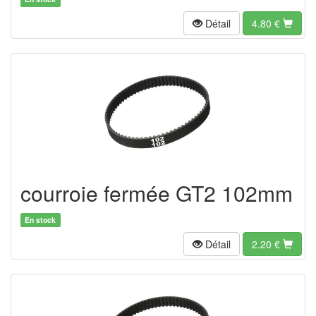
Détail
4.80
€
courroie fermée GT2 102mm
En stock
Détail
2.20
€