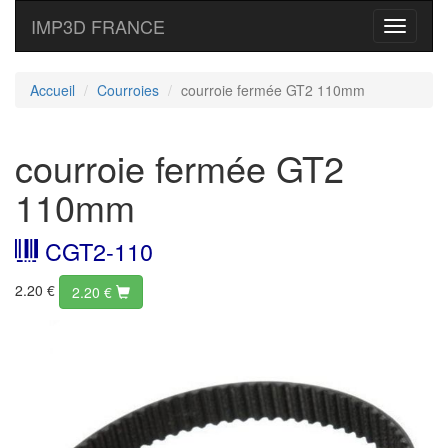
IMP3D FRANCE
Toggle
navigati
Accueil
Courroies
courroie fermée GT2 110mm
courroie fermée GT2
110mm
CGT2-110
2.20 €
2.20
€