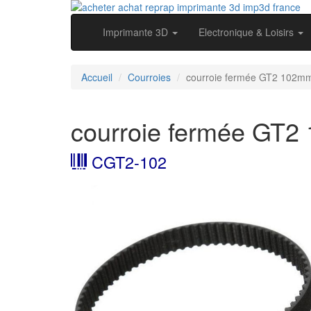
Imprimante 3D
Electronique & Loisirs
Accueil
Courroies
courroie fermée GT2 102m
courroie fermée GT
CGT2-102