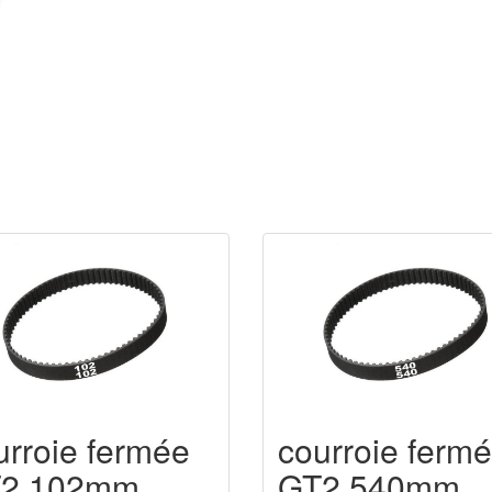
urroie fermée
courroie ferm
2 102mm
GT2 540mm