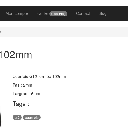
Mon compte
Panier
Contact
Blog
0.00
€(
0
)
m
2 102mm
Courroie GT2 fermée 102mm
Pas
: 2mm
Largeur
: 6mm
Tags :
gt2
courroie