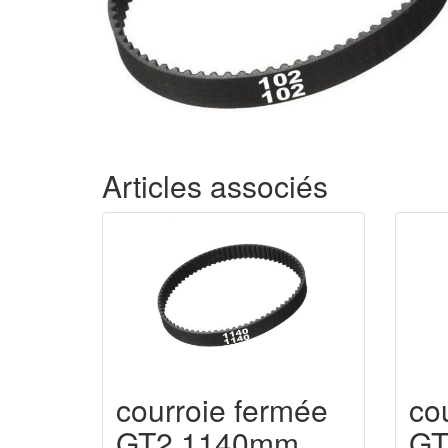
Articles associés
courroie fermée
co
GT2 1140mm
GT