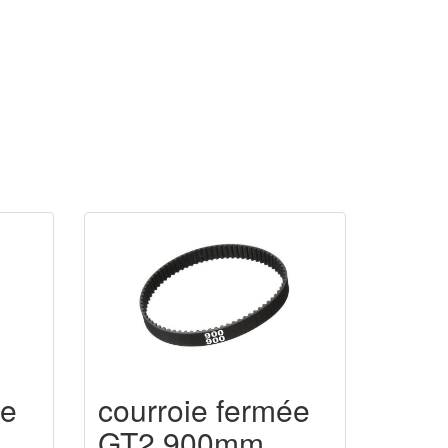
ée
courroie fermée
GT2 900mm