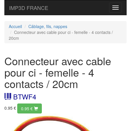
IMP3D FRANCE
Toggle
navigati
Accueil
Câblage, fils, nappes
Connecteur avec cable pour ci - femelle - 4 contacts /
20cm
Connecteur avec cable
pour ci - femelle - 4
contacts / 20cm
BTWF4
0.95 €
0.95
€