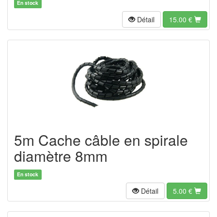
En stock
Détail
15.00
€
5m Cache câble en spirale
diamètre 8mm
En stock
Détail
5.00
€