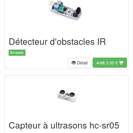
Détecteur d'obstacles IR
En stock
Détail
4.95
3.95
€
Capteur à ultrasons hc-sr05