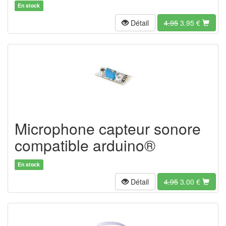
En stock
Détail
4.95
3.95
€
Microphone capteur sonore
compatible arduino®
En stock
Détail
4.95
3.00
€