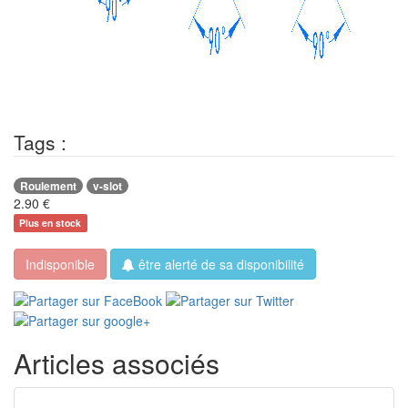
Tags :
Roulement
v-slot
2.90
€
Plus en stock
Indisponible
être alerté de sa disponibilité
Articles associés