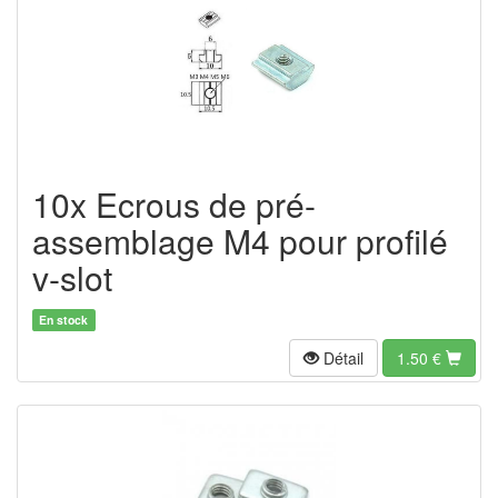
10x Ecrous de pré-
assemblage M4 pour profilé
v-slot
En stock
Détail
1.50
€