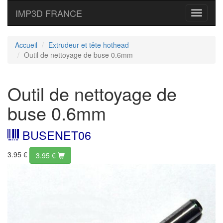
IMP3D FRANCE
Toggle
navigati
Accueil
Extrudeur et tête hothead
Outil de nettoyage de buse 0.6mm
Outil de nettoyage de
buse 0.6mm
BUSENET06
3.95 €
3.95
€