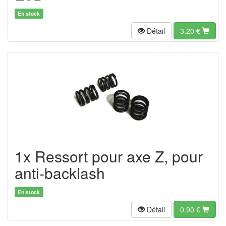
En stock
Détail
3.20
€
1x Ressort pour axe Z, pour
anti-backlash
En stock
Détail
0.90
€