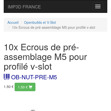
IMP3D FRANCE
Toggle
navigati
Accueil
Openbuilds et V-Slot
10x Ecrous de pré-assemblage M5 pour profilé v-slot
10x Ecrous de pré-
assemblage M5 pour
profilé v-slot
OB-NUT-PRE-M5
1.50 €
1.50
€