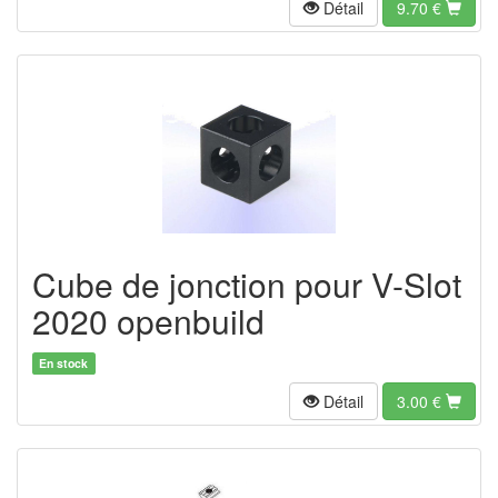
Détail
9.70
€
Cube de jonction pour V-Slot
2020 openbuild
En stock
Détail
3.00
€