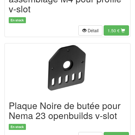
v-slot
En stock
Détail
1.50
€
Plaque Noire de butée pour
Nema 23 openbuilds v-slot
En stock