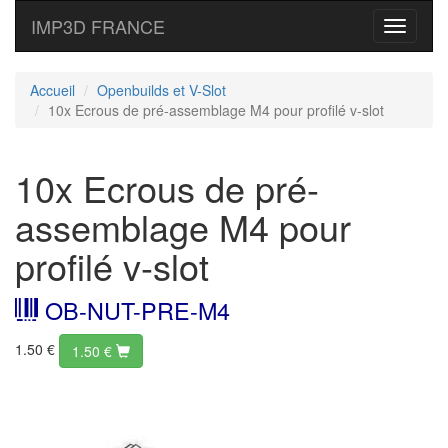
IMP3D FRANCE
Toggle
navigati
Accueil
Openbuilds et V-Slot
10x Ecrous de pré-assemblage M4 pour profilé v-slot
10x Ecrous de pré-
assemblage M4 pour
profilé v-slot
OB-NUT-PRE-M4
1.50 €
1.50
€