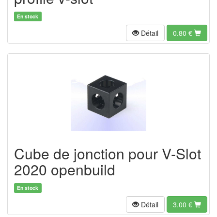
En stock
Détail
0.80
€
Cube de jonction pour V-Slot
2020 openbuild
En stock
Détail
3.00
€