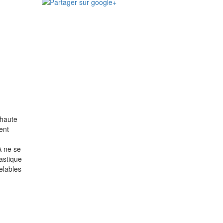
 haute
ent
A ne se
astique
elables