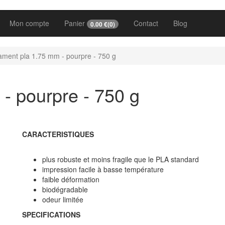
Mon compte
Panier
Contact
Blog
0.00
€(
0
)
lament pla 1.75 mm - pourpre - 750 g
- pourpre - 750 g
CARACTERISTIQUES
plus robuste et moins fragile que le PLA standard
impression facile à basse température
faible déformation
biodégradable
odeur limitée
SPECIFICATIONS