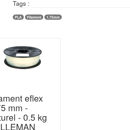
Tags :
PLA
Filament
1.75mm
lament eflex
75 mm -
urel - 0.5 kg
ELLEMAN