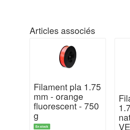
Articles associés
Filament pla 1.75
mm - orange
Fi
fluorescent - 750
1.
g
nat
V
En stock