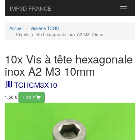
IMP3D FRANCE
Toggle
navigati
Accueil
Visserie TCHC
10x Vis à tête hexagonale inox A2 M3 10mm
10x Vis à tête hexagonale
inox A2 M3 10mm
TCHCM3X10
1.50 €
1.50
€