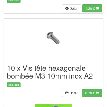
En stock
Détail
1.20
€
10 x Vis tête hexagonale
bombée M3 10mm inox A2
En stock
Détail
0.70
€