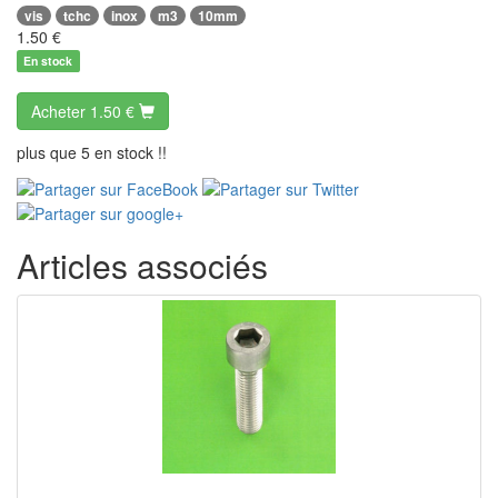
vis
tchc
inox
m3
10mm
1.50
€
En stock
Acheter
1.50 €
plus que 5 en stock !!
Articles associés