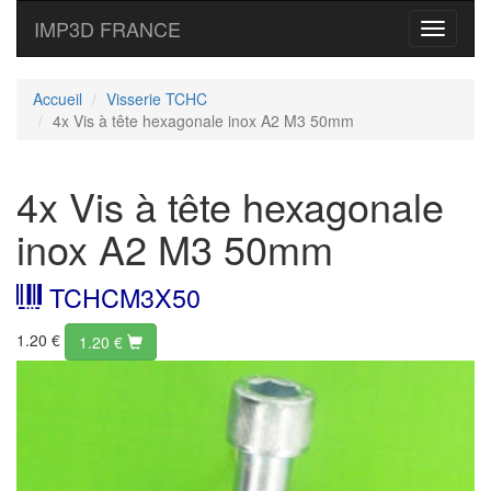
IMP3D FRANCE
Toggle
navigati
Accueil
Visserie TCHC
4x Vis à tête hexagonale inox A2 M3 50mm
4x Vis à tête hexagonale
inox A2 M3 50mm
TCHCM3X50
1.20 €
1.20
€