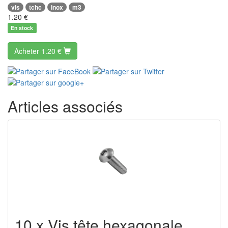
vis
tchc
inox
m3
1.20
€
En stock
Acheter
1.20 €
Articles associés
10 x Vis tête hexagonale