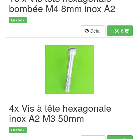
bombée M4 8mm inox A2
En stock
Détail
1.50
€
4x Vis à tête hexagonale
inox A2 M3 50mm
En stock