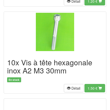
Détail
1.20
€
10x Vis à tête hexagonale
inox A2 M3 30mm
En stock
Détail
1.50
€