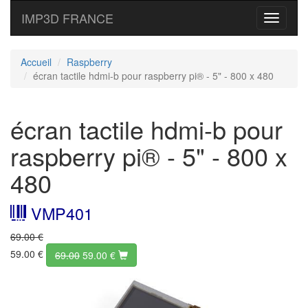
IMP3D FRANCE
Toggle
navigati
Accueil
Raspberry
écran tactile hdmi-b pour raspberry pi® - 5" - 800 x 480
écran tactile hdmi-b pour
raspberry pi® - 5" - 800 x
480
VMP401
69.00 €
59.00 €
69.00
59.00
€