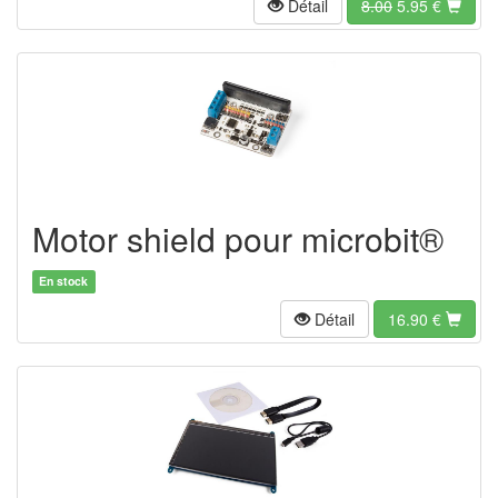
Détail
8.00
5.95
€
Motor shield pour microbit®
En stock
Détail
16.90
€