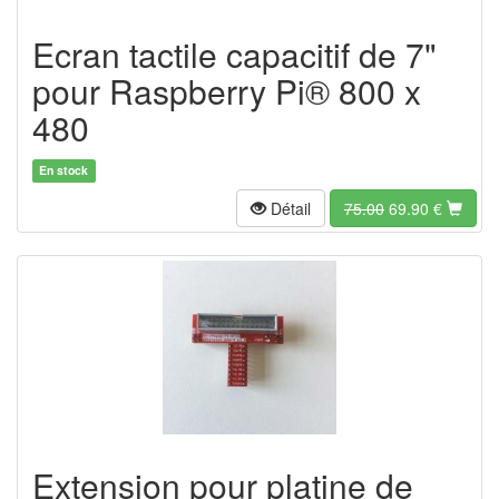
Ecran tactile capacitif de 7"
pour Raspberry Pi® 800 x
480
En stock
Détail
75.00
69.90
€
Extension pour platine de