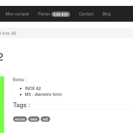
Mon compte
Panier
Contact
Blog
0.00
€(
0
)
5 inox A2
2
Ecrou :
INOX A2
M5 - diametre 5mm
Tags :
ecrou
inox
m5