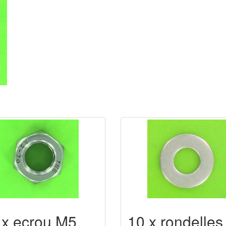
 x ecrou M5
10 x rondelles