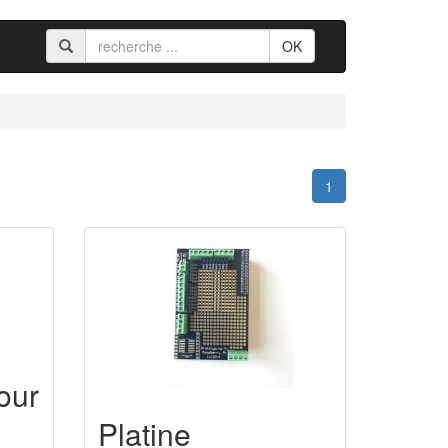
OK
1
our
Platine