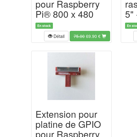
pour Raspberry
ra
Pi® 800 x 480
5"
En stock
En sto
Détail
75.00
69.90 €
Extension pour
platine de GPIO
pour Raspberry