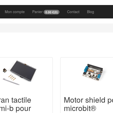
Mon compte
Panier
Contact
Blog
0.00
€(
0
)
an tactile
Motor shield p
mi-b pour
microbit®