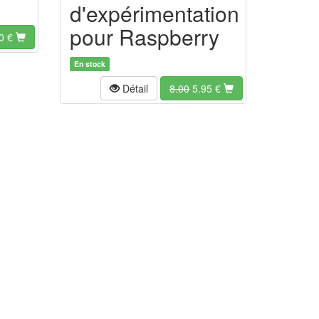
d'expérimentation
pour Raspberry
0
€
En stock
Détail
8.00
5.95 €