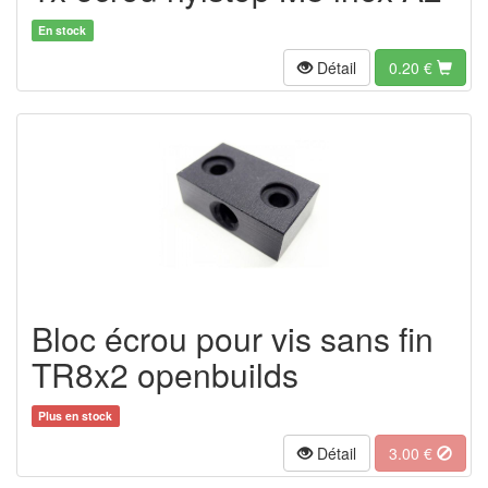
En stock
Détail
0.20
€
Bloc écrou pour vis sans fin
TR8x2 openbuilds
Plus en stock
Détail
3.00
€