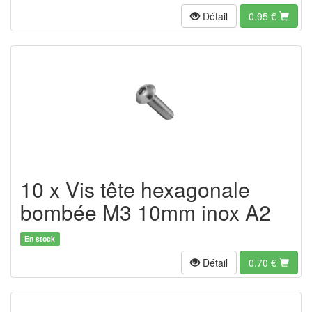
Détail
0.95
€
10 x Vis tête hexagonale
bombée M3 10mm inox A2
En stock
Détail
0.70
€