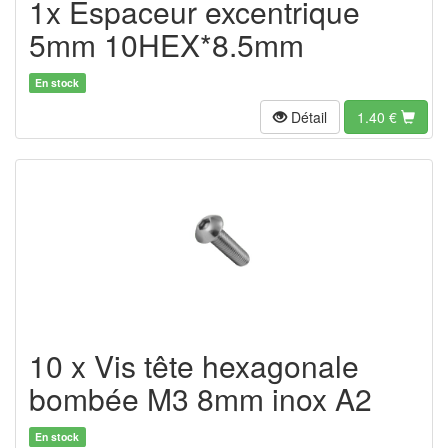
1x Espaceur excentrique
5mm 10HEX*8.5mm
En stock
Détail
1.40
€
10 x Vis tête hexagonale
bombée M3 8mm inox A2
En stock