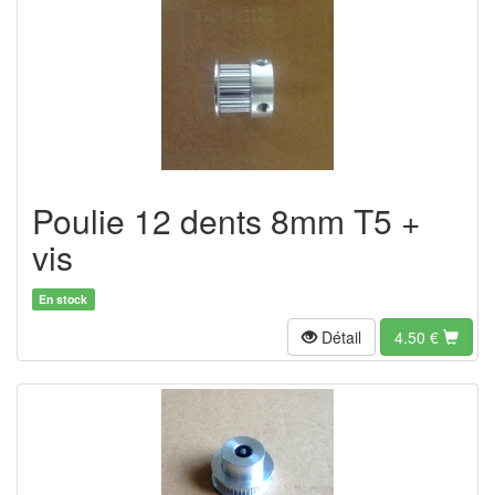
Poulie 12 dents 8mm T5 +
vis
En stock
Détail
4.50
€