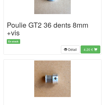
Poulie GT2 36 dents 8mm
+vis
En stock
Détail
4.20
€