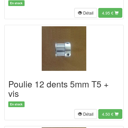
En stock
Détail
4.95
€
Poulie 12 dents 5mm T5 +
vis
En stock
Détail
4.50
€