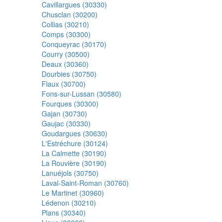
Cavillargues (30330)
Chusclan (30200)
Collias (30210)
Comps (30300)
Conqueyrac (30170)
Courry (30500)
Deaux (30360)
Dourbies (30750)
Flaux (30700)
Fons-sur-Lussan (30580)
Fourques (30300)
Gajan (30730)
Gaujac (30330)
Goudargues (30630)
L'Estréchure (30124)
La Calmette (30190)
La Rouvière (30190)
Lanuéjols (30750)
Laval-Saint-Roman (30760)
Le Martinet (30960)
Lédenon (30210)
Plans (30340)