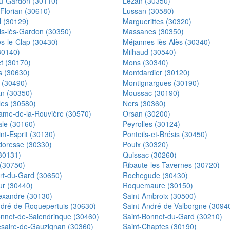
du-Gardon (30110)
Lézan (30350)
Florian (30610)
Lussan (30580)
 (30129)
Marguerittes (30320)
ls-lès-Gardon (30350)
Massanes (30350)
s-le-Clap (30430)
Méjannes-lès-Alès (30340)
30140)
Milhaud (30540)
t (30170)
Mons (30340)
s (30630)
Montdardier (30120)
 (30490)
Montignargues (30190)
n (30350)
Moussac (30190)
les (30580)
Ners (30360)
ame-de-la-Rouvière (30570)
Orsan (30200)
le (30160)
Peyrolles (30124)
nt-Esprit (30130)
Ponteils-et-Brésis (30450)
oresse (30330)
Poulx (30320)
(30131)
Quissac (30260)
(30750)
Ribaute-les-Tavernes (30720)
rt-du-Gard (30650)
Rochegude (30430)
r (30440)
Roquemaure (30150)
lexandre (30130)
Saint-Ambroix (30500)
ndré-de-Roquepertuis (30630)
Saint-André-de-Valborgne (3094
onnet-de-Salendrinque (30460)
Saint-Bonnet-du-Gard (30210)
ésaire-de-Gauzignan (30360)
Saint-Chaptes (30190)