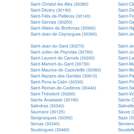
Saint-Christol-lès-Alès (30380)
Saint-C
Saint-Dézéry (30190)
Saint-Di
Saint-Félix-de-Pallières (30140)
Saint-Fl
Saint-Gervais (30200)
Saint-G
Saint-Hilaire-de-Brethmas (30560)
Saint-Hi
Saint-Jean-de-Ceyrargues (30360)
Saint-J
Saint-Jean-du-Gard (30270)
Saint-J
Saint-Julien-de-Peyrolas (30760)
Saint-Ju
Saint-Laurent-de-Carnols (30200)
Saint-L
Saint-Mamert-du-Gard (30730)
Saint-Ma
Saint-Maurice-de-Cazevieille (30360)
Saint-M
Saint-Nazaire-des-Gardies (30610)
Saint-Pa
Saint-Pons-la-Calm (30330)
Saint-P
Saint-Roman-de-Codières (30440)
Saint-S
Saint-Théodorit (30260)
Saint-Vi
Sainte-Anastasie (30190)
Sainte-
Salindres (30340)
Salinell
Saumane (30125)
Sauve (
Savignargues (30350)
Saze (3
Servas (30340)
Servier
Soudorgues (30460)
Soustell