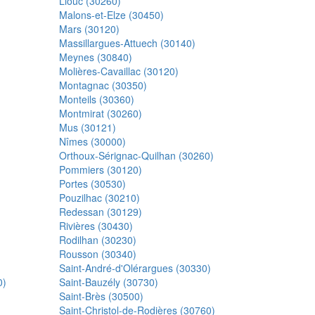
Liouc (30260)
Malons-et-Elze (30450)
Mars (30120)
Massillargues-Attuech (30140)
Meynes (30840)
Molières-Cavaillac (30120)
Montagnac (30350)
Monteils (30360)
Montmirat (30260)
Mus (30121)
Nîmes (30000)
Orthoux-Sérignac-Quilhan (30260)
Pommiers (30120)
Portes (30530)
Pouzilhac (30210)
Redessan (30129)
Rivières (30430)
Rodilhan (30230)
Rousson (30340)
Saint-André-d'Olérargues (30330)
0)
Saint-Bauzély (30730)
Saint-Brès (30500)
Saint-Christol-de-Rodières (30760)