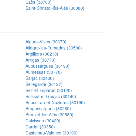
Uzès (30700)
Saint-Christol-lès-Alès (30380)
Aigues-Vives (30670)
Allègre-les-Fumades (30500)
Argilliers (30210)
Arrigas (30770)
Aubussargues (30190)
Aumessas (30770)
Barjac (30430)
Bellegarde (30127)
Bez-et-Esparon (30120)
Boisset-et-Gaujac (30140)
Boucoiran-et-Nozières (30190)
Bragassargues (30260)
Brouzet-lès-Alès (30580)
Calvisson (30420)
Cardet (30350)
Castelnau-Valence (30190)