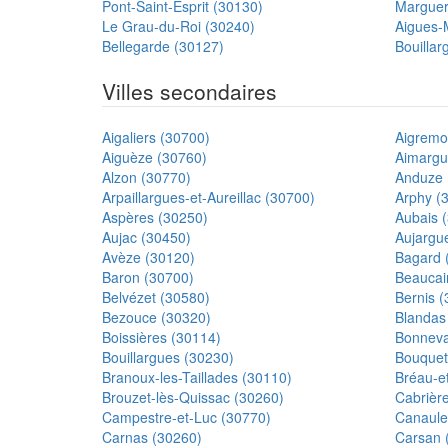
Pont-Saint-Esprit (30130)
Marguer
Le Grau-du-Roi (30240)
Aigues-
Bellegarde (30127)
Bouillar
Villes secondaires
Aigaliers (30700)
Aigremo
Aiguèze (30760)
Aimargu
Alzon (30770)
Anduze 
Arpaillargues-et-Aureillac (30700)
Arphy (
Aspères (30250)
Aubais 
Aujac (30450)
Aujargu
Avèze (30120)
Bagard 
Baron (30700)
Beaucai
Belvézet (30580)
Bernis 
Bezouce (30320)
Blandas
Boissières (30114)
Bonneva
Bouillargues (30230)
Bouquet
Branoux-les-Taillades (30110)
Bréau-e
Brouzet-lès-Quissac (30260)
Cabrièr
Campestre-et-Luc (30770)
Canaule
Carnas (30260)
Carsan 