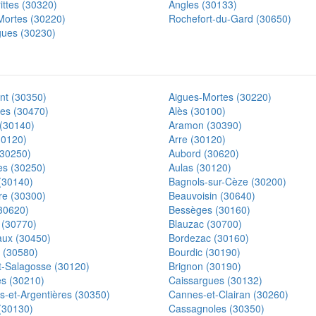
ittes (30320)
Angles (30133)
Mortes (30220)
Rochefort-du-Gard (30650)
gues (30230)
nt (30350)
Aigues-Mortes (30220)
es (30470)
Alès (30100)
(30140)
Aramon (30390)
30120)
Arre (30120)
(30250)
Aubord (30620)
es (30250)
Aulas (30120)
(30140)
Bagnols-sur-Cèze (30200)
re (30300)
Beauvoisin (30640)
(30620)
Bessèges (30160)
 (30770)
Blauzac (30700)
ux (30450)
Bordezac (30160)
 (30580)
Bourdic (30190)
t-Salagosse (30120)
Brignon (30190)
es (30210)
Caissargues (30132)
s-et-Argentières (30350)
Cannes-et-Clairan (30260)
(30130)
Cassagnoles (30350)