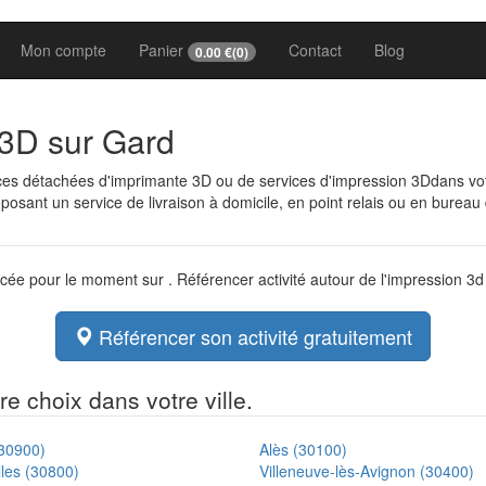
Mon compte
Panier
Contact
Blog
0.00
€(
0
)
 3D sur Gard
èces détachées d'imprimante 3D ou de services d'impression 3Ddans v
osant un service de livraison à domicile, en point relais ou en bureau
ncée pour le moment sur . Référencer activité autour de l'impression 3
Référencer son activité gratuitement
e choix dans votre ville.
30900)
Alès (30100)
lles (30800)
Villeneuve-lès-Avignon (30400)