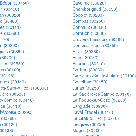
Bégon (30750)
Caveirac (30820)
n (30450)
Chamborigaud (30530)
n (30920)
Codolet (30200)
c (30460)
Combas (30250)
es (30111)
Connaux (30330)
e (30260)
Cornillon (30630)
0170)
Cruviers-Lascours (30360)
n (30390)
Domessargues (30350)
gues (30390)
Euzet (30360)
 (30700)
Fons (30730)
ches (30580)
Fournès (30210)
es (30160)
Gailhan (30260)
(30128)
Garrigues-Sainte-Eulalie (30190)
gues (30140)
Génolhac (30450)
es-Saint-Vincent (30300)
Junas (30250)
uière (30580)
La Cadière-et-Cambo (30170)
d-Combe (30110)
La Roque-sur-Cèze (30200)
ze (30110)
Langlade (30980)
l'Ardoise (30290)
Laval-Pradel (30110)
 (30760)
Le Grau-du-Roi (30240)
n (30120)
Lecques (30250)
(30133)
Mages (30960)