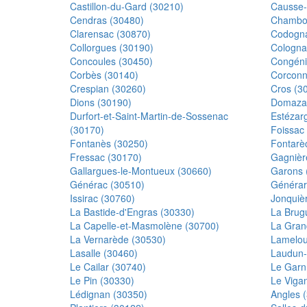
Castillon-du-Gard (30210)
Causse-
Cendras (30480)
Chambo
Clarensac (30870)
Codogna
Collorgues (30190)
Cologna
Concoules (30450)
Congéni
Corbès (30140)
Corconn
Crespian (30260)
Cros (3
Dions (30190)
Domaza
Durfort-et-Saint-Martin-de-Sossenac
Estézar
(30170)
Foissac
Fontanès (30250)
Fontarè
Fressac (30170)
Gagnièr
Gallargues-le-Montueux (30660)
Garons 
Générac (30510)
Générar
Issirac (30760)
Jonquièr
La Bastide-d'Engras (30330)
La Brug
La Capelle-et-Masmolène (30700)
La Gran
La Vernarède (30530)
Lamelou
Lasalle (30460)
Laudun-
Le Cailar (30740)
Le Garn
Le Pin (30330)
Le Viga
Lédignan (30350)
Angles 