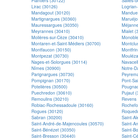
Plantiers (30122)
Salles-
Lirac (30126)
Logrian-
Mandagout (30120)
Manduel
Martignargues (30360)
Maruéjo
Mauressargues (30350)
Méjanne
Meyrannes (30410)
Mialet (
Molières-sur-Cèze (30410)
Monoble
Montaren-et-Saint-Médiers (30700)
Montclu
Montfaucon (30150)
Montfrin
Montpezat (30730)
Mouléza
Nages-et-Solorgues (30114)
Navacel
Nîmes (30900)
Notre-D
Parignargues (30730)
Peyrema
Pompignan (30170)
Pont-Sai
Potelières (30500)
Pougnad
Puechredon (30610)
Pujaut 
Remoulins (30210)
Revens 
Robiac-Rochessadoule (30160)
Rochefo
Rogues (30120)
Roquedu
Sabran (30200)
Saint-A
Saint-André-de-Majencoules (30570)
Saint-A
Saint-Bénézet (30350)
Saint-B
Saint-Bresson (30440)
Saint-C