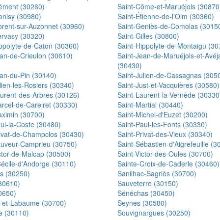
lément (30260)
Saint-Côme-et-Maruéjols (30870
onisy (30980)
Saint-Étienne-de-l'Olm (30360)
orent-sur-Auzonnet (30960)
Saint-Geniès-de-Comolas (3015
ervasy (30320)
Saint-Gilles (30800)
ppolyte-de-Caton (30360)
Saint-Hippolyte-de-Montaigu (30
ean-de-Crieulon (30610)
Saint-Jean-de-Maruéjols-et-Avéj
(30430)
ean-du-Pin (30140)
Saint-Julien-de-Cassagnas (305
lien-les-Rosiers (30340)
Saint-Just-et-Vacquières (30580)
aurent-des-Arbres (30126)
Saint-Laurent-la-Vernède (30330
rcel-de-Careiret (30330)
Saint-Martial (30440)
aximin (30700)
Saint-Michel-d'Euzet (30200)
ul-la-Coste (30480)
Saint-Paul-les-Fonts (30330)
rivat-de-Champclos (30430)
Saint-Privat-des-Vieux (30340)
auveur-Camprieu (30750)
Saint-Sébastien-d'Aigrefeuille (3
ctor-de-Malcap (30500)
Saint-Victor-des-Oules (30700)
Cécile-d'Andorge (30110)
Sainte-Croix-de-Caderle (30460)
es (30250)
Sanilhac-Sagriès (30700)
30610)
Sauveterre (30150)
0650)
Sénéchas (30450)
s-et-Labaume (30700)
Seynes (30580)
e (30110)
Souvignargues (30250)