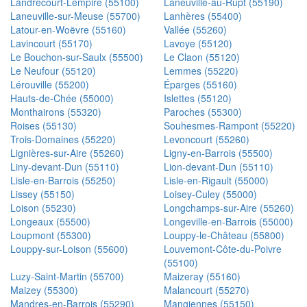
Landrecourt-Lempire (55100)
Laneuville-au-Rupt (55190)
Laneuville-sur-Meuse (55700)
Lanhères (55400)
Latour-en-Woëvre (55160)
Vallée (55260)
Lavincourt (55170)
Lavoye (55120)
Le Bouchon-sur-Saulx (55500)
Le Claon (55120)
Le Neufour (55120)
Lemmes (55220)
Lérouville (55200)
Éparges (55160)
Hauts-de-Chée (55000)
Islettes (55120)
Monthairons (55320)
Paroches (55300)
Roises (55130)
Souhesmes-Rampont (55220)
Trois-Domaines (55220)
Levoncourt (55260)
Lignières-sur-Aire (55260)
Ligny-en-Barrois (55500)
Liny-devant-Dun (55110)
Lion-devant-Dun (55110)
Lisle-en-Barrois (55250)
Lisle-en-Rigault (55000)
Lissey (55150)
Loisey-Culey (55000)
Loison (55230)
Longchamps-sur-Aire (55260)
Longeaux (55500)
Longeville-en-Barrois (55000)
Loupmont (55300)
Louppy-le-Château (55800)
Louppy-sur-Loison (55600)
Louvemont-Côte-du-Poivre
(55100)
Luzy-Saint-Martin (55700)
Maizeray (55160)
Maizey (55300)
Malancourt (55270)
Mandres-en-Barrois (55290)
Mangiennes (55150)