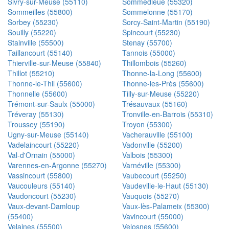
Sivry-sur-Meuse (55110)
Sommedieue (55320)
Sommeilles (55800)
Sommelonne (55170)
Sorbey (55230)
Sorcy-Saint-Martin (55190)
Souilly (55220)
Spincourt (55230)
Stainville (55500)
Stenay (55700)
Taillancourt (55140)
Tannois (55000)
Thierville-sur-Meuse (55840)
Thillombois (55260)
Thillot (55210)
Thonne-la-Long (55600)
Thonne-le-Thil (55600)
Thonne-les-Près (55600)
Thonnelle (55600)
Tilly-sur-Meuse (55220)
Trémont-sur-Saulx (55000)
Trésauvaux (55160)
Tréveray (55130)
Tronville-en-Barrois (55310)
Troussey (55190)
Troyon (55300)
Ugny-sur-Meuse (55140)
Vacherauville (55100)
Vadelaincourt (55220)
Vadonville (55200)
Val-d'Ornain (55000)
Valbois (55300)
Varennes-en-Argonne (55270)
Varnéville (55300)
Vassincourt (55800)
Vaubecourt (55250)
Vaucouleurs (55140)
Vaudeville-le-Haut (55130)
Vaudoncourt (55230)
Vauquois (55270)
Vaux-devant-Damloup
Vaux-lès-Palameix (55300)
(55400)
Vavincourt (55000)
Velaines (55500)
Velosnes (55600)