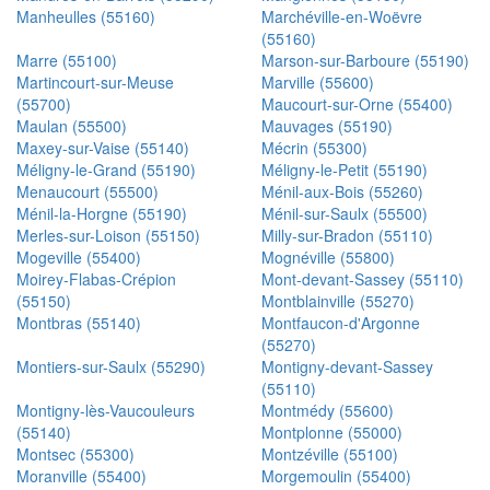
Manheulles (55160)
Marchéville-en-Woëvre
(55160)
Marre (55100)
Marson-sur-Barboure (55190)
Martincourt-sur-Meuse
Marville (55600)
(55700)
Maucourt-sur-Orne (55400)
Maulan (55500)
Mauvages (55190)
Maxey-sur-Vaise (55140)
Mécrin (55300)
Méligny-le-Grand (55190)
Méligny-le-Petit (55190)
Menaucourt (55500)
Ménil-aux-Bois (55260)
Ménil-la-Horgne (55190)
Ménil-sur-Saulx (55500)
Merles-sur-Loison (55150)
Milly-sur-Bradon (55110)
Mogeville (55400)
Mognéville (55800)
Moirey-Flabas-Crépion
Mont-devant-Sassey (55110)
(55150)
Montblainville (55270)
Montbras (55140)
Montfaucon-d'Argonne
(55270)
Montiers-sur-Saulx (55290)
Montigny-devant-Sassey
(55110)
Montigny-lès-Vaucouleurs
Montmédy (55600)
(55140)
Montplonne (55000)
Montsec (55300)
Montzéville (55100)
Moranville (55400)
Morgemoulin (55400)