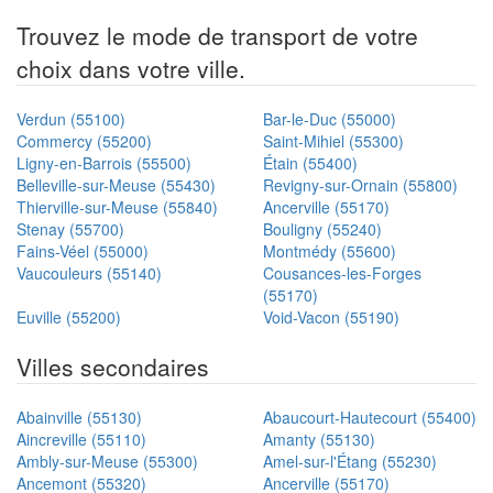
Trouvez le mode de transport de votre
choix dans votre ville.
Verdun (55100)
Bar-le-Duc (55000)
Commercy (55200)
Saint-Mihiel (55300)
Ligny-en-Barrois (55500)
Étain (55400)
Belleville-sur-Meuse (55430)
Revigny-sur-Ornain (55800)
Thierville-sur-Meuse (55840)
Ancerville (55170)
Stenay (55700)
Bouligny (55240)
Fains-Véel (55000)
Montmédy (55600)
Vaucouleurs (55140)
Cousances-les-Forges
(55170)
Euville (55200)
Void-Vacon (55190)
Villes secondaires
Abainville (55130)
Abaucourt-Hautecourt (55400)
Aincreville (55110)
Amanty (55130)
Ambly-sur-Meuse (55300)
Amel-sur-l'Étang (55230)
Ancemont (55320)
Ancerville (55170)