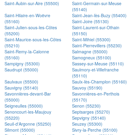
Saint-Aubin-sur-Aire (55500)
Saint-Germain-sur-Meuse
(55140)
Saint-Hilaire-en-Woëvre
Saint-Jean-lès-Buzy (55400)
(55160)
Saint-Joire (55130)
Saint-Julien-sous-les-Côtes
Saint-Laurent-sur-Othain
(55200)
(55150)
Saint-Maurice-sous-les-Côtes
Saint-Mihiel (55300)
(55210)
Saint-Pierrevillers (55230)
Saint-Remy-la-Calonne
Salmagne (55000)
(55160)
Samogneux (55100)
Sampigny (55300)
Sassey-sur-Meuse (55110)
Saudrupt (55000)
Saulmory-et-Villefranche
(55110)
Saulvaux (55500)
Saulx-lès-Champlon (55160)
Sauvigny (55140)
Sauvoy (55190)
Savonnières-devant-Bar
Savonnières-en-Perthois
(55000)
(55170)
Seigneulles (55000)
Senon (55230)
Senoncourt-les-Maujouy
Septsarges (55270)
(55220)
Sepvigny (55140)
Seuil-d'Argonne (55250)
Seuzey (55300)
Silmont (55000)
Sivry-la-Perche (55100)