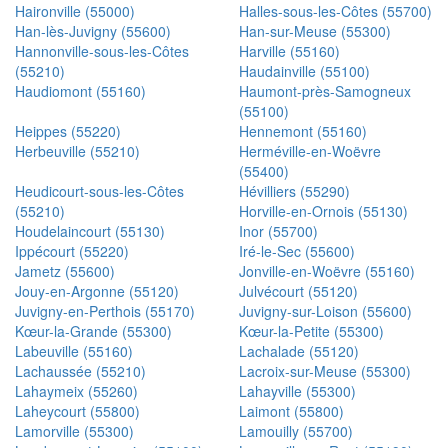
Haironville (55000)
Halles-sous-les-Côtes (55700)
Han-lès-Juvigny (55600)
Han-sur-Meuse (55300)
Hannonville-sous-les-Côtes
Harville (55160)
(55210)
Haudainville (55100)
Haudiomont (55160)
Haumont-près-Samogneux
(55100)
Heippes (55220)
Hennemont (55160)
Herbeuville (55210)
Herméville-en-Woëvre
(55400)
Heudicourt-sous-les-Côtes
Hévilliers (55290)
(55210)
Horville-en-Ornois (55130)
Houdelaincourt (55130)
Inor (55700)
Ippécourt (55220)
Iré-le-Sec (55600)
Jametz (55600)
Jonville-en-Woëvre (55160)
Jouy-en-Argonne (55120)
Julvécourt (55120)
Juvigny-en-Perthois (55170)
Juvigny-sur-Loison (55600)
Kœur-la-Grande (55300)
Kœur-la-Petite (55300)
Labeuville (55160)
Lachalade (55120)
Lachaussée (55210)
Lacroix-sur-Meuse (55300)
Lahaymeix (55260)
Lahayville (55300)
Laheycourt (55800)
Laimont (55800)
Lamorville (55300)
Lamouilly (55700)