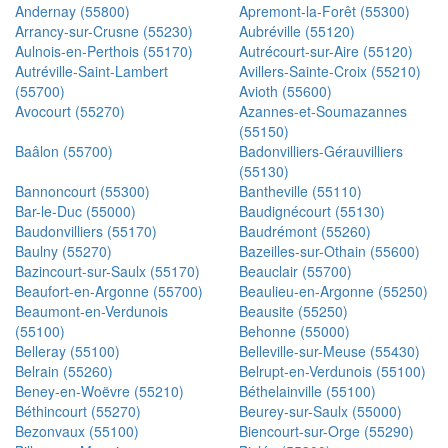
Andernay (55800)
Apremont-la-Forêt (55300)
Arrancy-sur-Crusne (55230)
Aubréville (55120)
Aulnois-en-Perthois (55170)
Autrécourt-sur-Aire (55120)
Autréville-Saint-Lambert
Avillers-Sainte-Croix (55210)
(55700)
Avioth (55600)
Avocourt (55270)
Azannes-et-Soumazannes
(55150)
Baâlon (55700)
Badonvilliers-Gérauvilliers
(55130)
Bannoncourt (55300)
Bantheville (55110)
Bar-le-Duc (55000)
Baudignécourt (55130)
Baudonvilliers (55170)
Baudrémont (55260)
Baulny (55270)
Bazeilles-sur-Othain (55600)
Bazincourt-sur-Saulx (55170)
Beauclair (55700)
Beaufort-en-Argonne (55700)
Beaulieu-en-Argonne (55250)
Beaumont-en-Verdunois
Beausite (55250)
(55100)
Behonne (55000)
Belleray (55100)
Belleville-sur-Meuse (55430)
Belrain (55260)
Belrupt-en-Verdunois (55100)
Beney-en-Woëvre (55210)
Béthelainville (55100)
Béthincourt (55270)
Beurey-sur-Saulx (55000)
Bezonvaux (55100)
Biencourt-sur-Orge (55290)