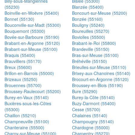
Billy-sous-Mangiennes
Bislée (55300)
(55230)
Blanzée (55400)
Boinville-en-Woëvre (55400)
Boncourt-sur-Meuse (55200)
Bonnet (55130)
Bonzée (55160)
Bouconville-sur-Madt (55300)
Bouligny (55240)
Bouquemont (55300)
Boureuilles (55270)
Bovée-sur-Barboure (55190)
Boviolles (55500)
Brabant-en-Argonne (55120)
Brabant-le-Roi (55800)
Brabant-sur-Meuse (55100)
Brandeville (55150)
Braquis (55400)
Bras-sur-Meuse (55100)
Brauvilliers (55170)
Bréhéville (55150)
Breux (55600)
Brieulles-sur-Meuse (55110)
Brillon-en-Barrois (55000)
Brixey-aux-Chanoines (55140)
Brizeaux (55250)
Brocourt-en-Argonne (55120)
Brouennes (55700)
Broussey-en-Blois (55190)
Broussey-Raulecourt (55200)
Bure (55290)
Burey-en-Vaux (55140)
Burey-la-Côte (55140)
Buxières-sous-les-Côtes
Buzy-Darmont (55400)
(55300)
Cesse (55700)
Chaillon (55210)
Chalaines (55140)
Champneuville (55100)
Champougny (55140)
Chanteraine (55500)
Chardogne (55000)
Charny-sur-Meuse (55100)
Charpentry (55270)