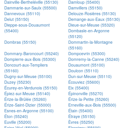
Dainville-Bertheléville (55130)
Damloup (55400)
Dammarie-sur-Saulx (55500)
Damvillers (55150)
Dannevoux (55110)
Delouze-Rosières (55130)
Delut (55150)
Demange-aux-Eaux (55130)
Dieppe-sous-Douaumont
Dieue-sur-Meuse (55320)
(55400)
Dombasle-en-Argonne
(55120)
Dombras (55150)
Dommartin-la-Montagne
(55160)
Dommary-Baroncourt (55240)
Dompcevrin (55300)
Dompierre-aux-Bois (55300)
Domremy-la-Canne (55240)
Doncourt-aux-Templiers
Douaumont (55100)
(55160)
Doulcon (55110)
Dugny-sur-Meuse (55100)
Dun-sur-Meuse (55110)
Duzey (55230)
Écouviez (55600)
Écurey-en-Verdunois (55150)
Eix (55400)
Épiez-sur-Meuse (55140)
Épinonville (55270)
Érize-la-Brûlée (55260)
Érize-la-Petite (55260)
Érize-Saint-Dizier (55000)
Erneville-aux-Bois (55500)
Esnes-en-Argonne (55100)
Étain (55400)
Éton (55240)
Étraye (55150)
Euville (55200)
Èvres (55250)
Fains-Véel (55000)
Flassigny (55600)