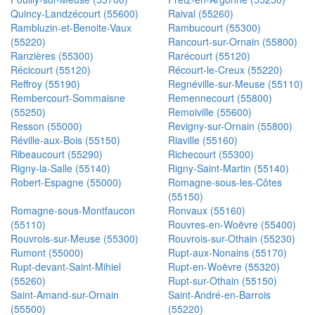
Quincy-Landzécourt (55600)
Raival (55260)
Rambluzin-et-Benoite-Vaux
Rambucourt (55300)
(55220)
Rancourt-sur-Ornain (55800)
Ranzières (55300)
Rarécourt (55120)
Récicourt (55120)
Récourt-le-Creux (55220)
Reffroy (55190)
Regnéville-sur-Meuse (55110)
Rembercourt-Sommaisne
Remennecourt (55800)
(55250)
Remoiville (55600)
Resson (55000)
Revigny-sur-Ornain (55800)
Réville-aux-Bois (55150)
Riaville (55160)
Ribeaucourt (55290)
Richecourt (55300)
Rigny-la-Salle (55140)
Rigny-Saint-Martin (55140)
Robert-Espagne (55000)
Romagne-sous-les-Côtes
(55150)
Romagne-sous-Montfaucon
Ronvaux (55160)
(55110)
Rouvres-en-Woëvre (55400)
Rouvrois-sur-Meuse (55300)
Rouvrois-sur-Othain (55230)
Rumont (55000)
Rupt-aux-Nonains (55170)
Rupt-devant-Saint-Mihiel
Rupt-en-Woëvre (55320)
(55260)
Rupt-sur-Othain (55150)
Saint-Amand-sur-Ornain
Saint-André-en-Barrois
(55500)
(55220)