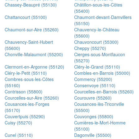
Chassey-Beaupré (55130)
Châtillon-sous-les-Côtes
(55400)
Chattancourt (55100)
Chaumont-devant-Damvillers
(55150)
Chaumont-sur-Aire (55260)
Chauvency-le-Château
(55600)
Chauvency-Saint-Hubert
Chauvoncourt (55300)
(55600)
Cheppy (55270)
Chonville-Malaumont (55200)
Cierges-sous-Montfaucon
(55270)
Clermont-en-Argonne (55120)
Cléry-le-Grand (55110)
Cléry-le-Petit (55110)
Combles-en-Barrois (55000)
Combres-sous-les-Côtes
Commercy (55200)
(55160)
Consenvoye (55110)
Contrisson (55800)
Courcelles-en-Barrois (55260)
Courcelles-sur-Aire (55260)
Courouvre (55260)
Cousances-les-Forges
Cousances-lès-Triconville
(55170)
(55500)
Couvertpuis (55290)
Couvonges (55800)
Cuisy (55270)
Cumières-le-Mort-Homme
(55100)
Cunel (55110)
Dagonville (55500)