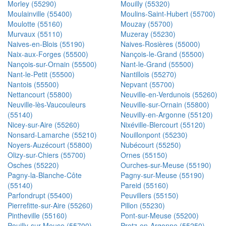
Morley (55290)
Mouilly (55320)
Moulainville (55400)
Moulins-Saint-Hubert (55700)
Moulotte (55160)
Mouzay (55700)
Murvaux (55110)
Muzeray (55230)
Naives-en-Blois (55190)
Naives-Rosières (55000)
Naix-aux-Forges (55500)
Nançois-le-Grand (55500)
Nançois-sur-Ornain (55500)
Nant-le-Grand (55500)
Nant-le-Petit (55500)
Nantillois (55270)
Nantois (55500)
Nepvant (55700)
Nettancourt (55800)
Neuville-en-Verdunois (55260)
Neuville-lès-Vaucouleurs
Neuville-sur-Ornain (55800)
(55140)
Neuvilly-en-Argonne (55120)
Nicey-sur-Aire (55260)
Nixéville-Blercourt (55120)
Nonsard-Lamarche (55210)
Nouillonpont (55230)
Noyers-Auzécourt (55800)
Nubécourt (55250)
Olizy-sur-Chiers (55700)
Ornes (55150)
Osches (55220)
Ourches-sur-Meuse (55190)
Pagny-la-Blanche-Côte
Pagny-sur-Meuse (55190)
(55140)
Pareid (55160)
Parfondrupt (55400)
Peuvillers (55150)
Pierrefitte-sur-Aire (55260)
Pillon (55230)
Pintheville (55160)
Pont-sur-Meuse (55200)
Pouilly-sur-Meuse (55700)
Pretz-en-Argonne (55250)