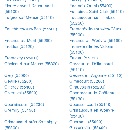
Fleury-devant-Douaumont
Foameix-Ornel (55400)
(55100)
Fontaines-Saint-Clair (55110)
Forges-sur-Meuse (55110)
Foucaucourt-sur-Thabas
(55250)
Fouchères-aux-Bois (55500)
Frémeréville-sous-les-Côtes
(55200)
Fresnes-au-Mont (55260)
Fresnes-en-Woëvre (55160)
Froidos (55120)
Fromeréville-les-Vallons
(55100)
Fromezey (55400)
Futeau (55120)
Génicourt-sur-Meuse (55320)
Gercourt-et-Drillancourt
(55110)
Géry (55000)
Gesnes-en-Argonne (55110)
Geville (55200)
Gimécourt (55260)
Gincrey (55400)
Girauvoisin (55200)
Givrauval (55500)
Gondrecourt-le-Château
(55130)
Gouraincourt (55230)
Goussaincourt (55140)
Gremilly (55150)
Grimaucourt-en-Woëvre
(55400)
Grimaucourt-près-Sampigny
Guerpont (55000)
(55500)
Gussainville (55400)