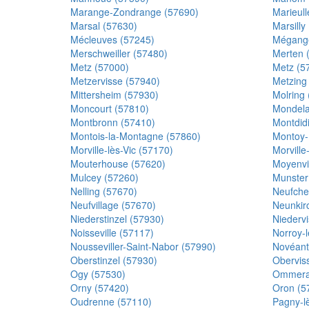
Marange-Zondrange (57690)
Marieull
Marsal (57630)
Marsilly
Mécleuves (57245)
Mégange
Merschweiller (57480)
Merten 
Metz (57000)
Metz (5
Metzervisse (57940)
Metzing
Mittersheim (57930)
Molring
Moncourt (57810)
Mondela
Montbronn (57410)
Montdid
Montois-la-Montagne (57860)
Montoy-F
Morville-lès-Vic (57170)
Morville
Mouterhouse (57620)
Moyenvi
Mulcey (57260)
Munster
Nelling (57670)
Neufche
Neufvillage (57670)
Neunkirc
Niederstinzel (57930)
Niederv
Noisseville (57117)
Norroy-
Nousseviller-Saint-Nabor (57990)
Novéant
Oberstinzel (57930)
Obervis
Ogy (57530)
Ommera
Orny (57420)
Oron (5
Oudrenne (57110)
Pagny-l