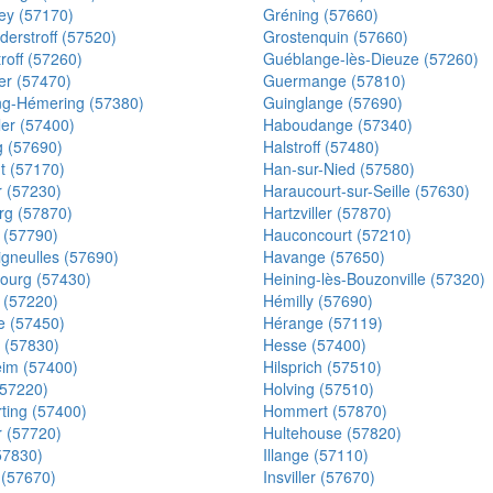
y (57170)
Gréning (57660)
derstroff (57520)
Grostenquin (57660)
roff (57260)
Guéblange-lès-Dieuze (57260)
er (57470)
Guermange (57810)
ng-Hémering (57380)
Guinglange (57690)
ler (57400)
Haboudange (57340)
g (57690)
Halstroff (57480)
 (57170)
Han-sur-Nied (57580)
r (57230)
Haraucourt-sur-Seille (57630)
rg (57870)
Hartzviller (57870)
 (57790)
Hauconcourt (57210)
igneulles (57690)
Havange (57650)
urg (57430)
Heining-lès-Bouzonville (57320)
f (57220)
Hémilly (57690)
le (57450)
Hérange (57119)
 (57830)
Hesse (57400)
eim (57400)
Hilsprich (57510)
(57220)
Holving (57510)
ing (57400)
Hommert (57870)
er (57720)
Hultehouse (57820)
57830)
Illange (57110)
 (57670)
Insviller (57670)