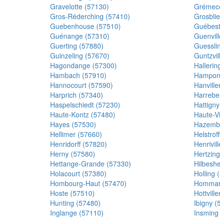
Gravelotte (57130)
Grémece
Gros-Réderching (57410)
Grosblie
Guebenhouse (57510)
Guébest
Guénange (57310)
Guenvill
Guerting (57880)
Guessli
Guinzeling (57670)
Guntzvil
Hagondange (57300)
Hallerin
Hambach (57910)
Hampont
Hannocourt (57590)
Hanville
Harprich (57340)
Harrebe
Haspelschiedt (57230)
Hattigny
Haute-Kontz (57480)
Haute-V
Hayes (57530)
Hazembo
Hellimer (57660)
Helstrof
Henridorff (57820)
Henrivil
Herny (57580)
Hertzing
Hettange-Grande (57330)
Hilbesh
Holacourt (57380)
Holling 
Hombourg-Haut (57470)
Hommart
Hoste (57510)
Hottvill
Hunting (57480)
Ibigny (
Inglange (57110)
Insming