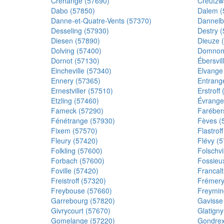
Créhange (57690)
Creutzw
Dabo (57850)
Dalem (
Danne-et-Quatre-Vents (57370)
Dannelb
Desseling (57930)
Destry 
Diesen (57890)
Dieuze 
Dolving (57400)
Domnom-
Dornot (57130)
Ébersvil
Eincheville (57340)
Elvange
Ennery (57365)
Entrang
Ernestviller (57510)
Erstroff
Etzling (57460)
Évrange
Fameck (57290)
Farébers
Fénétrange (57930)
Fèves (
Fixem (57570)
Flastrof
Fleury (57420)
Flévy (
Folkling (57600)
Folschvi
Forbach (57600)
Fossieu
Foville (57420)
Francalt
Freistroff (57320)
Frémery
Freybouse (57660)
Freymin
Garrebourg (57820)
Gavisse
Givrycourt (57670)
Glatigny
Gomelange (57220)
Gondrex