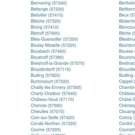
Bermering (57340)
Berthel
Bettange (57220)
Bettbor
Bettviller (57410)
Beux (5
Bibiche (57320)
Bickenho
Bining (57410)
Bioncou
Bistroff (57660)
Bitche (
Blies-Guersviller (57200)
Bliesbru
Boulay-Moselle (57220)
Bourdon
Bousbach (57460)
Bousse 
Boustroff (57380)
Bouzonvi
Breistroff-la-Grande (57570)
Brettna
Brouderdorff (57116)
Brouvill
Buding (57920)
Budling
Burtoncourt (57220)
Cappel 
Chailly-lès-Ennery (57365)
Chambre
Charly-Oradour (57640)
Château
Château-Voué (57170)
Châtel-
Chenois (57580)
Chérise
Chieulles (57070)
Clouang
Coin-sur-Seille (57420)
Coincy 
Condé-Northen (57220)
Conthil 
Coume (57220)
Courcel