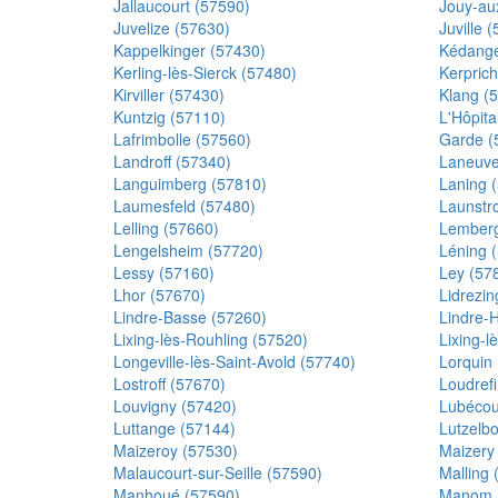
Jallaucourt (57590)
Jouy-au
Juvelize (57630)
Juville 
Kappelkinger (57430)
Kédange
Kerling-lès-Sierck (57480)
Kerprich
Kirviller (57430)
Klang (
Kuntzig (57110)
L'Hôpita
Lafrimbolle (57560)
Garde (
Landroff (57340)
Laneuvev
Languimberg (57810)
Laning 
Laumesfeld (57480)
Launstro
Lelling (57660)
Lemberg
Lengelsheim (57720)
Léning 
Lessy (57160)
Ley (57
Lhor (57670)
Lidrezin
Lindre-Basse (57260)
Lindre-
Lixing-lès-Rouhling (57520)
Lixing-l
Longeville-lès-Saint-Avold (57740)
Lorquin
Lostroff (57670)
Loudref
Louvigny (57420)
Lubécou
Luttange (57144)
Lutzelb
Maizeroy (57530)
Maizery
Malaucourt-sur-Seille (57590)
Malling 
Manhoué (57590)
Manom 