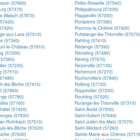
nquin (57660)
Petite-Rosselle (57540)
urg (57370)
Philippsbourg (57230)
de-Walsch (57870)
Plappeville (57050)
(57420)
Pontpierre (57380)
(57420)
Pournoy-la-Chétive (57420)
nge-aux-Lacs (57510)
Puttelange-lès-Thionville (57570)
e (57340)
Rahling (57410)
urt-le-Château (57810)
Rédange (57390)
ng (57200)
Rémeling (57480)
(57580)
Réning (57670)
ller (57230)
Rezonville (57130)
g (57510)
Richemont (57270)
(57480)
Rochonvillers (57840)
h-lès-Bitche (57410)
Rolbing (57720)
t (57860)
Roppeviller (57230)
nge (57780)
Rouhling (57520)
lles (57160)
Rurange-lès-Thionville (57310)
châtel (57420)
Saint-Avold (57500)
eorges (57830)
Saint-Hubert (57640)
ean-Rohrbach (57510)
Saint-Julien-lès-Metz (57070)
uis-lès-Bitche (57620)
Saint-Médard (57260)
Barbe (57640)
Sainte-Marie-aux-Chênes (5711