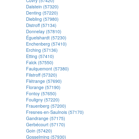
Cuvry (57420)
Dalstein (57320)
Denting (57220)
Diebling (57980)
Distroff (57134)
Donnelay (57810)
Éguelshardt (57230)
Enchenberg (57410)
Erching (57136)
Etting (57410)
Falck (57550)
Faulquemont (57380)
Filstroff (57320)
Flétrange (57690)
Florange (57190)
Fontoy (57650)
Fouligny (57220)
Frauenberg (57200)
Fresnes-en-Saulnois (57170)
Gandrange (57175)
Gerbécourt (57170)
Goin (57420)
Gosselming (57930)