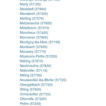
Marly (57155)
Maxstadt (57660)
Menskirch (57320)
Metting (57370)
Metzeresche (57920)
Mittelbronn (57370)
Moncheux (57420)
Monneren (57920)
Montigny-lès-Metz (57158)
Morsbach (57600)
Moussey (57770)
Moyeuvre-Petite (57250)
Nébing (57670)
Neufmoulins (57830)
Niderviller (57116)
Nitting (57790)
Nousseviller-lès-Bitche (57720)
Obergailbach (57720)
Œting (57600)
Ormersviller (57720)
Ottonville (57220)
Peltre (57245)