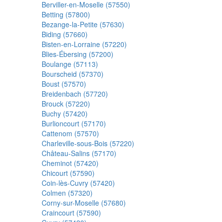
Berviller-en-Moselle (57550)
Betting (57800)
Bezange-la-Petite (57630)
Biding (57660)
Bisten-en-Lorraine (57220)
Blies-Ébersing (57200)
Boulange (57113)
Bourscheid (57370)
Boust (57570)
Breidenbach (57720)
Brouck (57220)
Buchy (57420)
Burlioncourt (57170)
Cattenom (57570)
Charleville-sous-Bois (57220)
Château-Salins (57170)
Cheminot (57420)
Chicourt (57590)
Coin-lès-Cuvry (57420)
Colmen (57320)
Corny-sur-Moselle (57680)
Craincourt (57590)