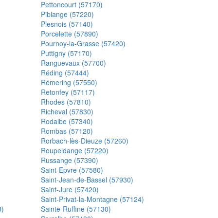
Pettoncourt (57170)
Piblange (57220)
Plesnois (57140)
Porcelette (57890)
Pournoy-la-Grasse (57420)
Puttigny (57170)
Ranguevaux (57700)
Réding (57444)
Rémering (57550)
Retonfey (57117)
Rhodes (57810)
Richeval (57830)
Rodalbe (57340)
Rombas (57120)
Rorbach-lès-Dieuze (57260)
Roupeldange (57220)
Russange (57390)
Saint-Epvre (57580)
Saint-Jean-de-Bassel (57930)
Saint-Jure (57420)
Saint-Privat-la-Montagne (57124)
8)
Sainte-Ruffine (57130)