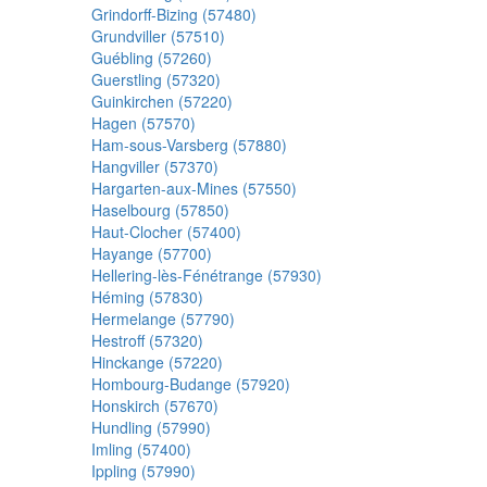
Grindorff-Bizing (57480)
Grundviller (57510)
Guébling (57260)
Guerstling (57320)
Guinkirchen (57220)
Hagen (57570)
Ham-sous-Varsberg (57880)
Hangviller (57370)
Hargarten-aux-Mines (57550)
Haselbourg (57850)
Haut-Clocher (57400)
Hayange (57700)
Hellering-lès-Fénétrange (57930)
Héming (57830)
Hermelange (57790)
Hestroff (57320)
Hinckange (57220)
Hombourg-Budange (57920)
Honskirch (57670)
Hundling (57990)
Imling (57400)
Ippling (57990)