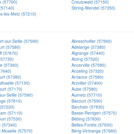
 (57700)
Creutzwald (57150)
(57140)
Stiring-Wendel (57350)
es-lès-Metz (57210)
t-sur-Seille (57590)
Abreschviller (57560)
urt (57580)
Adelange (57380)
ff (57670)
Algrange (57440)
 (57730)
Alzing (57320)
le (57360)
Ancerville (57580)
(57640)
Anzeling (57320)
urt (57380)
Arriance (57580)
Moselle (57130)
Arzviller (57400)
court (57170)
Aube (57580)
sur-Seille (57590)
Aumetz (57710)
ge (57810)
Bacourt (57590)
(57220)
Barchain (57830)
am (57110)
Basse-Rentgen (57570)
urt (57530)
Bébing (57830)
e (57340)
Belles-Forêts (57930)
r-Moselle (57570)
Bérig-Vintrange (57660)