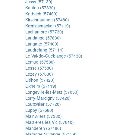
Jussy (57130)
Kanfen (57330)
Kerbach (57460)
Kirschnaumen (57480)
Kœnigsmacker (57110)
Lachambre (57730)
Landange (57830)
Langatte (57400)
Laudrefang (57114)
Le Val-de-Guéblange (57430)
Lemud (57580)
Lesse (57580)
Lezey (57630)
Liéhon (57420)
Lixheim (57119)
Longeville-lès-Metz (57050)
Lorry-Mardigny (57420)
Loutzviller (57720)
Luppy (57580)
Mainvillers (57380)
Maizières-lès-Vic (57810)
Manderen (57480)
Marange-Silvange (57159)