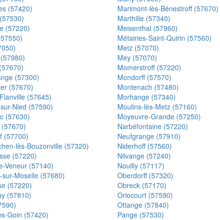
es (57420)
Marimont-lès-Bénestroff (57670)
 (57530)
Marthille (57340)
 (57220)
Meisenthal (57960)
(57550)
Métairies-Saint-Quirin (57560)
7050)
Metz (57070)
 (57980)
Mey (57070)
 (57670)
Momerstroff (57220)
nge (57300)
Mondorff (57570)
ier (57670)
Montenach (57480)
lanville (57645)
Morhange (57340)
-sur-Nied (57590)
Moulins-lès-Metz (57160)
c (57630)
Moyeuvre-Grande (57250)
 (57670)
Narbéfontaine (57220)
f (57700)
Neufgrange (57910)
hen-lès-Bouzonville (57320)
Niderhoff (57560)
isse (57220)
Nilvange (57240)
le-Veneur (57140)
Nouilly (57117)
-sur-Moselle (57680)
Oberdorff (57320)
se (57220)
Obreck (57170)
y (57810)
Oriocourt (57590)
7590)
Ottange (57840)
ès-Goin (57420)
Pange (57530)