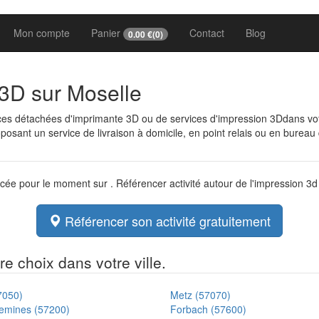
Mon compte
Panier
Contact
Blog
0.00
€(
0
)
 3D sur Moselle
èces détachées d'imprimante 3D ou de services d'impression 3Ddans v
osant un service de livraison à domicile, en point relais ou en bureau
ncée pour le moment sur . Référencer activité autour de l'impression 3
Référencer son activité gratuitement
e choix dans votre ville.
7050)
Metz (57070)
emines (57200)
Forbach (57600)