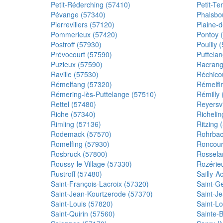
Petit-Réderching (57410)
Petit-Te
Pévange (57340)
Phalsbo
Pierrevillers (57120)
Plaine-
Pommerieux (57420)
Pontoy 
Postroff (57930)
Pouilly 
Prévocourt (57590)
Puttela
Puzieux (57590)
Racrang
Raville (57530)
Réchico
Rémelfang (57320)
Rémelfi
Rémering-lès-Puttelange (57510)
Rémilly 
Rettel (57480)
Reyersvi
Riche (57340)
Richelin
Rimling (57136)
Ritzing 
Rodemack (57570)
Rohrbac
Romelfing (57930)
Roncour
Rosbruck (57800)
Rossela
Roussy-le-Village (57330)
Rozérieu
Rustroff (57480)
Sailly-A
Saint-François-Lacroix (57320)
Saint-G
Saint-Jean-Kourtzerode (57370)
Saint-J
Saint-Louis (57820)
Saint-Lo
Saint-Quirin (57560)
Sainte-