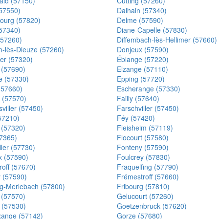
ald (57150)
Cutting (57260)
57550)
Dalhain (57340)
ourg (57820)
Delme (57590)
(57340)
Diane-Capelle (57830)
(57260)
Diffembach-lès-Hellimer (57660)
lès-Dieuze (57260)
Donjeux (57590)
ler (57320)
Éblange (57220)
 (57690)
Elzange (57110)
e (57330)
Epping (57720)
 (57660)
Escherange (57330)
 (57570)
Failly (57640)
viller (57450)
Farschviller (57450)
57210)
Féy (57420)
f (57320)
Fleisheim (57119)
57365)
Flocourt (57580)
ller (57730)
Fonteny (57590)
x (57590)
Foulcrey (57830)
roff (57670)
Fraquelfing (57790)
 (57590)
Frémestroff (57660)
g-Merlebach (57800)
Fribourg (57810)
 (57570)
Gelucourt (57260)
 (57530)
Goetzenbruck (57620)
ange (57142)
Gorze (57680)