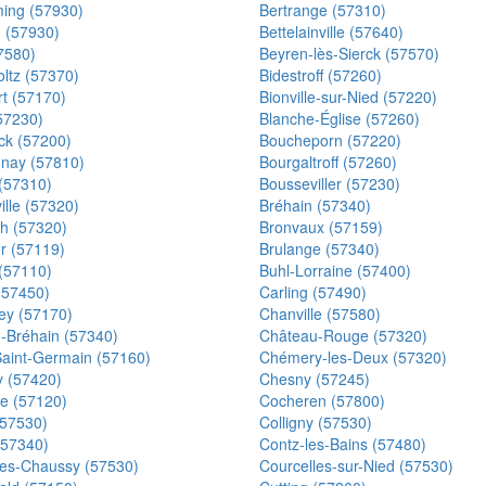
ming (57930)
Bertrange (57310)
n (57930)
Bettelainville (57640)
7580)
Beyren-lès-Sierck (57570)
ltz (57370)
Bidestroff (57260)
rt (57170)
Bionville-sur-Nied (57220)
57230)
Blanche-Église (57260)
ck (57200)
Boucheporn (57220)
nay (57810)
Bourgaltroff (57260)
(57310)
Bousseviller (57230)
lle (57320)
Bréhain (57340)
ch (57320)
Bronvaux (57159)
er (57119)
Brulange (57340)
 (57110)
Buhl-Lorraine (57400)
(57450)
Carling (57490)
y (57170)
Chanville (57580)
-Bréhain (57340)
Château-Rouge (57320)
Saint-Germain (57160)
Chémery-les-Deux (57320)
y (57420)
Chesny (57245)
e (57120)
Cocheren (57800)
(57530)
Colligny (57530)
(57340)
Contz-les-Bains (57480)
les-Chaussy (57530)
Courcelles-sur-Nied (57530)