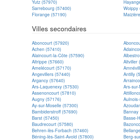
Yutz (57970)
Hayange
Sarrebourg (57400)
Woippy 
Florange (57190)
Maizièr
Villes secondaires
Aboncourt (57920)
Aboncour
Achen (57410)
Adainco
Alaincourt-la-Côte (57590)
Albestro
Altrippe (57660)
Altviller
Amelécourt (57170)
Amnévil
Angevillers (57440)
Antilly 
Argancy (57640)
Arrainco
Ars-Laquenexy (57530)
Ars-sur-
Assenoncourt (57810)
Attillon
Augny (57176)
Aulnois-
Ay-sur-Moselle (57300)
Azoudan
Bambiderstroff (57690)
Bannay 
Barst (57450)
Basse-H
Baudrecourt (57580)
Bazonco
Behren-lès-Forbach (57460)
Bellang
Béning-lès-Saint-Avold (57800)
Berg-su