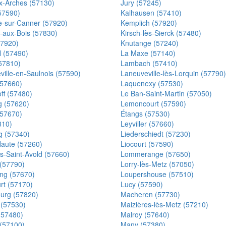
x-Arches (57130)
Jury (57245)
(57590)
Kalhausen (57410)
-sur-Canner (57920)
Kemplich (57920)
-aux-Bois (57830)
Kirsch-lès-Sierck (57480)
57920)
Knutange (57240)
l (57490)
La Maxe (57140)
57810)
Lambach (57410)
ille-en-Saulnois (57590)
Laneuveville-lès-Lorquin (57790)
(57660)
Laquenexy (57530)
ff (57480)
Le Ban-Saint-Martin (57050)
 (57620)
Lemoncourt (57590)
(57670)
Étangs (57530)
810)
Leyviller (57660)
g (57340)
Liederschiedt (57230)
Haute (57260)
Liocourt (57590)
ès-Saint-Avold (57660)
Lommerange (57650)
 (57790)
Lorry-lès-Metz (57050)
ing (57670)
Loupershouse (57510)
rt (57170)
Lucy (57590)
ourg (57820)
Macheren (57730)
 (57530)
Maizières-lès-Metz (57210)
(57480)
Malroy (57640)
(57100)
Many (57380)