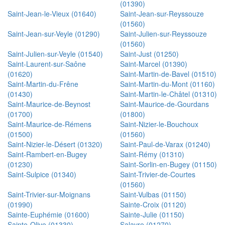
(01390)
Saint-Jean-le-Vieux (01640)
Saint-Jean-sur-Reyssouze
(01560)
Saint-Jean-sur-Veyle (01290)
Saint-Julien-sur-Reyssouze
(01560)
Saint-Julien-sur-Veyle (01540)
Saint-Just (01250)
Saint-Laurent-sur-Saône
Saint-Marcel (01390)
(01620)
Saint-Martin-de-Bavel (01510)
Saint-Martin-du-Frêne
Saint-Martin-du-Mont (01160)
(01430)
Saint-Martin-le-Châtel (01310)
Saint-Maurice-de-Beynost
Saint-Maurice-de-Gourdans
(01700)
(01800)
Saint-Maurice-de-Rémens
Saint-Nizier-le-Bouchoux
(01500)
(01560)
Saint-Nizier-le-Désert (01320)
Saint-Paul-de-Varax (01240)
Saint-Rambert-en-Bugey
Saint-Rémy (01310)
(01230)
Saint-Sorlin-en-Bugey (01150)
Saint-Sulpice (01340)
Saint-Trivier-de-Courtes
(01560)
Saint-Trivier-sur-Moignans
Saint-Vulbas (01150)
(01990)
Sainte-Croix (01120)
Sainte-Euphémie (01600)
Sainte-Julie (01150)
Sainte-Olive (01330)
Salavre (01270)