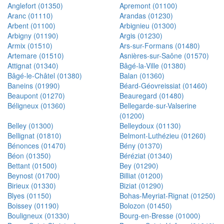
Anglefort (01350)
Apremont (01100)
Aranc (01110)
Arandas (01230)
Arbent (01100)
Arbignieu (01300)
Arbigny (01190)
Argis (01230)
Armix (01510)
Ars-sur-Formans (01480)
Artemare (01510)
Asnières-sur-Saône (01570)
Attignat (01340)
Bâgé-la-Ville (01380)
Bâgé-le-Châtel (01380)
Balan (01360)
Baneins (01990)
Béard-Géovreissiat (01460)
Beaupont (01270)
Beauregard (01480)
Béligneux (01360)
Bellegarde-sur-Valserine
(01200)
Belley (01300)
Belleydoux (01130)
Bellignat (01810)
Belmont-Luthézieu (01260)
Bénonces (01470)
Bény (01370)
Béon (01350)
Béréziat (01340)
Bettant (01500)
Bey (01290)
Beynost (01700)
Billiat (01200)
Birieux (01330)
Biziat (01290)
Blyes (01150)
Bohas-Meyriat-Rignat (01250)
Boissey (01190)
Bolozon (01450)
Bouligneux (01330)
Bourg-en-Bresse (01000)