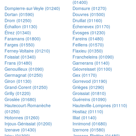
(01400)
Dompierre-sur-Veyle (01240)
Domsure (01270)
Dortan (01590)
Douvres (01500)
Drom (01250)
Druillat (01160)
Échallon (01130)
Échenevex (01170)
Étrez (01340)
Évosges (01230)
Faramans (01800)
Fareins (01480)
Farges (01550)
Feillens (01570)
Ferney-Voltaire (01210)
Flaxieu (01350)
Foissiat (01340)
Francheleins (01090)
Frans (01480)
Garnerans (01140)
Genouilleux (01090)
Géovreisset (01100)
Germagnat (01250)
Gex (01170)
Giron (01130)
Gorrevod (01190)
Grand-Corent (01250)
Grièges (01290)
Grilly (01220)
Groissiat (01810)
Groslée (01680)
Guéreins (01090)
Hautecourt-Romanèche
Hauteville-Lompnes (01110)
(01250)
Hostiaz (01110)
Hotonnes (01260)
Illiat (01140)
Injoux-Génissiat (01200)
Innimond (01680)
Izenave (01430)
Izernore (01580)
Izieu (01300)
Jassans-Riottier (01480)