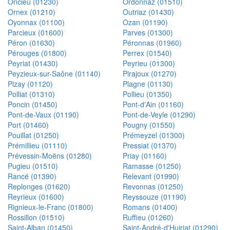
Oncieu (01230)
Ordonnaz (01510)
Ornex (01210)
Outriaz (01430)
Oyonnax (01100)
Ozan (01190)
Parcieux (01600)
Parves (01300)
Péron (01630)
Péronnas (01960)
Pérouges (01800)
Perrex (01540)
Peyriat (01430)
Peyrieu (01300)
Peyzieux-sur-Saône (01140)
Pirajoux (01270)
Pizay (01120)
Plagne (01130)
Polliat (01310)
Pollieu (01350)
Poncin (01450)
Pont-d'Ain (01160)
Pont-de-Vaux (01190)
Pont-de-Veyle (01290)
Port (01460)
Pougny (01550)
Pouillat (01250)
Prémeyzel (01300)
Prémillieu (01110)
Pressiat (01370)
Prévessin-Moëns (01280)
Priay (01160)
Pugieu (01510)
Ramasse (01250)
Rancé (01390)
Relevant (01990)
Replonges (01620)
Revonnas (01250)
Reyrieux (01600)
Reyssouze (01190)
Rignieux-le-Franc (01800)
Romans (01400)
Rossillon (01510)
Ruffieu (01260)
Saint-Alban (01450)
Saint-André-d'Huiriat (01290)