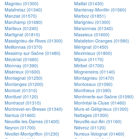
Magnieu (01300)
Maillat (01430)
Malafretaz (01340)
Mantenay-Montlin (01560)
Manziat (01570)
Marboz (01851)
Marchamp (01680)
Marignieu (01300)
Marlieux (01240)
Marsonnas (01340)
Martignat (01810)
Massieux (01600)
Massignieu-de-Rives (01300)
Matafelon-Granges (01580)
Meillonnas (01370)
Mérignat (01450)
Messimy-sur-Saône (01480)
Meximieux (01800)
Mézériat (01660)
Mijoux (01170)
Mionnay (01390)
Miribel (01700)
Misérieux (01600)
Mogneneins (01140)
Montagnat (01250)
Montagnieu (01470)
Montanges (01200)
Montceaux (01090)
Montcet (01310)
Monthieux (01390)
Montluel (01120)
Montmerle-sur-Saône (01090)
Montracol (01310)
Montréal-la-Cluse (01460)
Montrevel-en-Bresse (01340)
Murs-et-Gélignieux (01300)
Nantua (01460)
Nattages (01300)
Neuville-les-Dames (01400)
Neuville-sur-Ain (01160)
Neyron (01700)
Niévroz (01120)
Nivollet-Montgriffon (01230)
Nurieux-Volognat (01460)