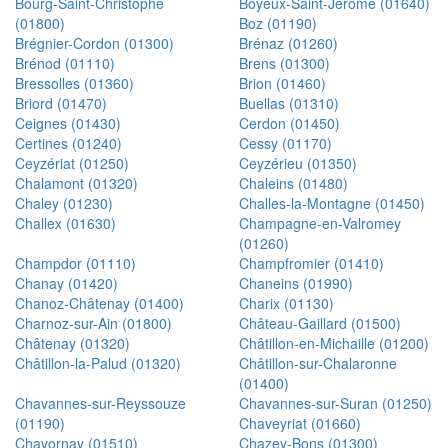
Bourg-Saint-Christophe
Boyeux-Saint-Jérôme (01640)
(01800)
Boz (01190)
Brégnier-Cordon (01300)
Brénaz (01260)
Brénod (01110)
Brens (01300)
Bressolles (01360)
Brion (01460)
Briord (01470)
Buellas (01310)
Ceignes (01430)
Cerdon (01450)
Certines (01240)
Cessy (01170)
Ceyzériat (01250)
Ceyzérieu (01350)
Chalamont (01320)
Chaleins (01480)
Chaley (01230)
Challes-la-Montagne (01450)
Challex (01630)
Champagne-en-Valromey
(01260)
Champdor (01110)
Champfromier (01410)
Chanay (01420)
Chaneins (01990)
Chanoz-Châtenay (01400)
Charix (01130)
Charnoz-sur-Ain (01800)
Château-Gaillard (01500)
Châtenay (01320)
Châtillon-en-Michaille (01200)
Châtillon-la-Palud (01320)
Châtillon-sur-Chalaronne
(01400)
Chavannes-sur-Reyssouze
Chavannes-sur-Suran (01250)
(01190)
Chaveyriat (01660)
Chavornay (01510)
Chazey-Bons (01300)