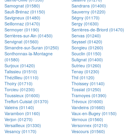
Samognat (01580)
Sandrans (01400)
Sault-Brénaz (01150)
Sauverny (01220)
Savigneux (01480)
Ségny (01170)
Seillonnaz (01470)
Sergy (01630)
Sermoyer (01190)
Serrières-de-Briord (01470)
Serrières-sur-Ain (01450)
Servas (01240)
Servignat (01560)
Seyssel (01420)
Simandre-sur-Suran (01250)
Songieu (01260)
Sonthonnax-la-Montagne
Souclin (01150)
(01580)
Sulignat (01400)
Surjoux (01420)
Sutrieu (01260)
Talissieu (01510)
Tenay (01230)
Thézillieu (01110)
Thil (01120)
Thoiry (01710)
Thoissey (01140)
Torcieu (01230)
Tossiat (01250)
Toussieux (01600)
Tramoyes (01390)
Treffort-Cuisiat (01370)
Trévoux (01600)
Valeins (01140)
Vandeins (01660)
Varambon (01160)
Vaux-en-Bugey (01150)
Verjon (01270)
Vernoux (01560)
Versailleux (01330)
Versonnex (01210)
Vesancy (01170)
Vescours (01560)