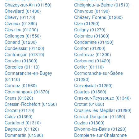
Chazey-sur-Ain (01150)
Cheignieu-la-Balme (01510)
Chevillard (01430)
Chevroux (01190)
Chevry (01170)
Chézery-Forens (01200)
Civrieux (01390)
Cize (01250)
Cleyzieu (01230)
Coligny (01270)
Collonges (01550)
Colomieu (01300)
Conand (01230)
Condamine (01430)
Condeissiat (01400)
Confort (01200)
Confrançon (01310)
Contrevoz (01300)
Conzieu (01300)
Corbonod (01420)
Corcelles (01110)
Corlier (01110)
Cormaranche-en-Bugey
Cormoranche-sur-Saône
(01110)
(01290)
Cormoz (01560)
Corveissiat (01250)
Courmangoux (01370)
Courtes (01560)
Crans (01320)
Cras-sur-Reyssouze (01340)
Cressin-Rochefort (01350)
Crottet (01620)
Crozet (01170)
Cruzilles-lès-Mépillat (01290)
Culoz (01350)
Curciat-Dongalon (01560)
Curtafond (01310)
Cuzieu (01300)
Dagneux (01120)
Divonne-les-Bains (01220)
Dommartin (01380)
Dompierre-sur-Chalaronne