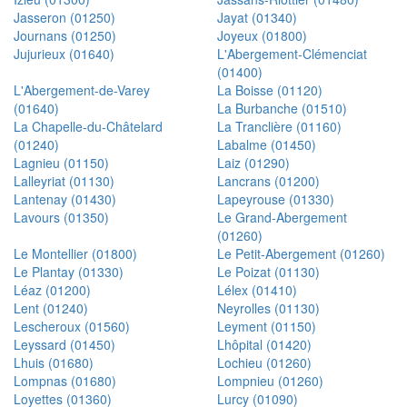
Jasseron (01250)
Jayat (01340)
Journans (01250)
Joyeux (01800)
Jujurieux (01640)
L'Abergement-Clémenciat
(01400)
L'Abergement-de-Varey
La Boisse (01120)
(01640)
La Burbanche (01510)
La Chapelle-du-Châtelard
La Tranclière (01160)
(01240)
Labalme (01450)
Lagnieu (01150)
Laiz (01290)
Lalleyriat (01130)
Lancrans (01200)
Lantenay (01430)
Lapeyrouse (01330)
Lavours (01350)
Le Grand-Abergement
(01260)
Le Montellier (01800)
Le Petit-Abergement (01260)
Le Plantay (01330)
Le Poizat (01130)
Léaz (01200)
Lélex (01410)
Lent (01240)
Neyrolles (01130)
Lescheroux (01560)
Leyment (01150)
Leyssard (01450)
Lhôpital (01420)
Lhuis (01680)
Lochieu (01260)
Lompnas (01680)
Lompnieu (01260)
Loyettes (01360)
Lurcy (01090)