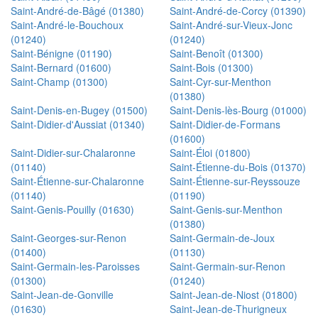
Saint-André-de-Bâgé (01380)
Saint-André-de-Corcy (01390)
Saint-André-le-Bouchoux
Saint-André-sur-Vieux-Jonc
(01240)
(01240)
Saint-Bénigne (01190)
Saint-Benoît (01300)
Saint-Bernard (01600)
Saint-Bois (01300)
Saint-Champ (01300)
Saint-Cyr-sur-Menthon
(01380)
Saint-Denis-en-Bugey (01500)
Saint-Denis-lès-Bourg (01000)
Saint-Didier-d'Aussiat (01340)
Saint-Didier-de-Formans
(01600)
Saint-Didier-sur-Chalaronne
Saint-Éloi (01800)
(01140)
Saint-Étienne-du-Bois (01370)
Saint-Étienne-sur-Chalaronne
Saint-Étienne-sur-Reyssouze
(01140)
(01190)
Saint-Genis-Pouilly (01630)
Saint-Genis-sur-Menthon
(01380)
Saint-Georges-sur-Renon
Saint-Germain-de-Joux
(01400)
(01130)
Saint-Germain-les-Paroisses
Saint-Germain-sur-Renon
(01300)
(01240)
Saint-Jean-de-Gonville
Saint-Jean-de-Niost (01800)
(01630)
Saint-Jean-de-Thurigneux