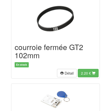
courroie fermée GT2
102mm
En stock
Détail
2.20
€