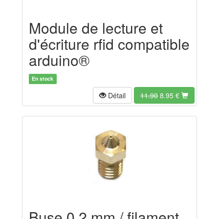
Module de lecture et
d'écriture rfid compatible
arduino®
En stock
Détail
11.90
8.95
€
Buse 0.2 mm / filament