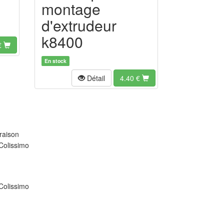
montage
d'extrudeur
k8400
€
En stock
Détail
4.40
€
raison