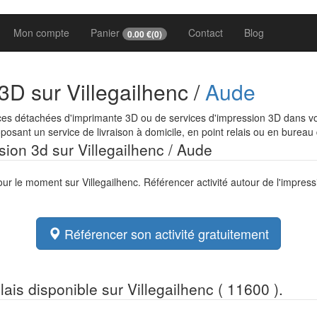
Mon compte
Panier
Contact
Blog
0.00
€(
0
)
3D sur Villegailhenc /
Aude
es détachées d'imprimante 3D ou de services d'impression 3D dans votr
osant un service de livraison à domicile, en point relais ou en bureau
ssion 3d sur Villegailhenc / Aude
our le moment sur Villegailhenc. Référencer activité autour de l'impres
Référencer son activité gratuitement
lais disponible sur Villegailhenc ( 11600 ).