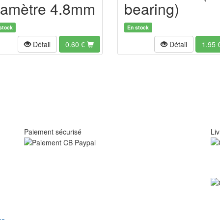
iamètre 4.8mm
bearing)
stock
En stock
Détail
0.60
€
Détail
1.95
Paiement sécurisé
Liv
us