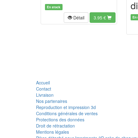
d
En stock
Détail
3.95
€
En 
Accueil
Contact
Livraison
Nos partenaires
Reproduction et impression 3d
Conditions générales de ventes
Protections des données
Droit de rétractation
Mentions légales
Pièce détaché pour Imprimante 3D près de chez vo