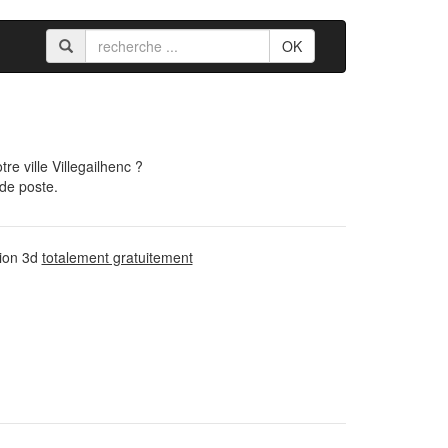
OK
e ville Villegailhenc ?
 de poste.
sion 3d
totalement gratuitement