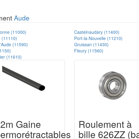
ement
Aude
onne (11000)
Castelnaudary (11400)
 (11110)
Port-la-Nouvelle (11210)
'Aude (11590)
Gruissan (11430)
1150)
Fleury (11560)
ier (11610)
,2m Gaine
Roulement à
hermorétractables
bille 626ZZ (ba