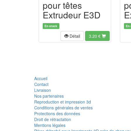
pour têtes
p
Extrudeur E3D
E
En stock
En 
Détail
3.20
€
Accueil
Contact
Livraison
Nos partenaires
Reproduction et impression 3d
Conditions générales de ventes
Protections des données
Droit de rétractation
Mentions légales
Pièce détaché pour Imprimante 3D près de chez vo