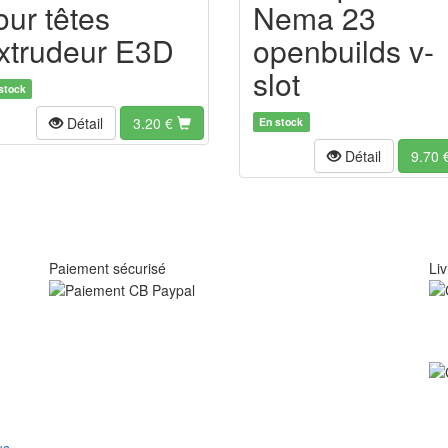
our têtes
Nema 23
xtrudeur E3D
openbuilds v-
slot
stock
Détail
3.20
€
En stock
Détail
9.70
Paiement sécurisé
Liv
us