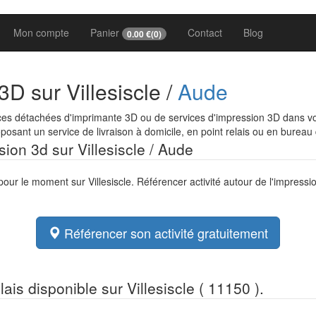
Mon compte
Panier
Contact
Blog
0.00
€(
0
)
D sur Villesiscle /
Aude
es détachées d'imprimante 3D ou de services d'impression 3D dans votre
osant un service de livraison à domicile, en point relais ou en bureau
sion 3d sur Villesiscle / Aude
pour le moment sur Villesiscle. Référencer activité autour de l'impress
Référencer son activité gratuitement
lais disponible sur Villesiscle ( 11150 ).