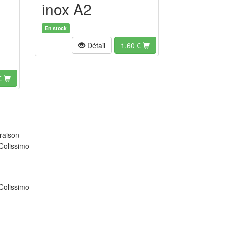
inox A2
En stock
Détail
1.60
€
€
raison