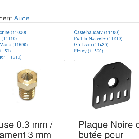
ement
Aude
onne (11000)
Castelnaudary (11400)
 (11110)
Port-la-Nouvelle (11210)
'Aude (11590)
Gruissan (11430)
1150)
Fleury (11560)
ier (11610)
use 0.3 mm /
Plaque Noire 
ilament 3 mm
butée pour