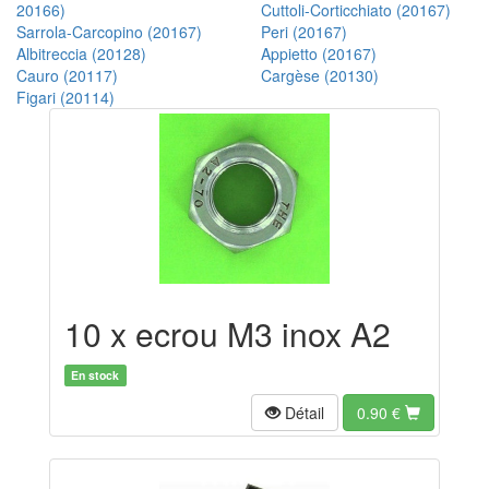
20166)
Cuttoli-Corticchiato (20167)
Sarrola-Carcopino (20167)
Peri (20167)
Albitreccia (20128)
Appietto (20167)
Cauro (20117)
Cargèse (20130)
Figari (20114)
10 x ecrou M3 inox A2
En stock
Détail
0.90
€