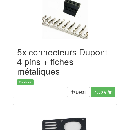
5x connecteurs Dupont
4 pins + fiches
métaliques
En stock
Détail
1.50
€