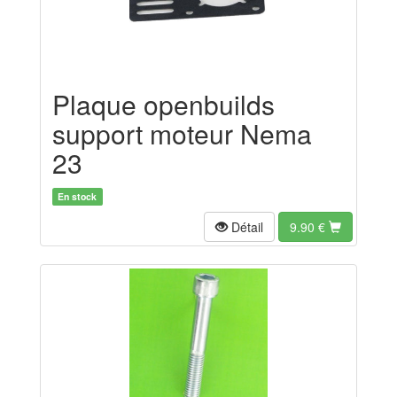
Plaque openbuilds
support moteur Nema
23
En stock
Détail
9.90
€