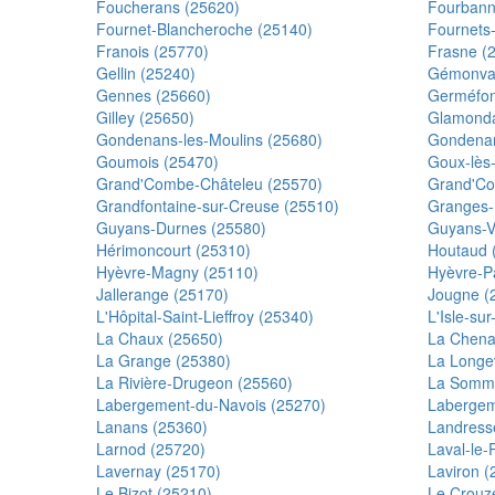
Foucherans (25620)
Fourbann
Fournet-Blancheroche (25140)
Fournets
Franois (25770)
Frasne (
Gellin (25240)
Gémonval
Gennes (25660)
Germéfon
Gilley (25650)
Glamonda
Gondenans-les-Moulins (25680)
Gondenan
Goumois (25470)
Goux-lès
Grand'Combe-Châteleu (25570)
Grand'Co
Grandfontaine-sur-Creuse (25510)
Granges-
Guyans-Durnes (25580)
Guyans-V
Hérimoncourt (25310)
Houtaud 
Hyèvre-Magny (25110)
Hyèvre-P
Jallerange (25170)
Jougne (
L'Hôpital-Saint-Lieffroy (25340)
L'Isle-su
La Chaux (25650)
La Chena
La Grange (25380)
La Longev
La Rivière-Drugeon (25560)
La Somme
Labergement-du-Navois (25270)
Labergem
Lanans (25360)
Landress
Larnod (25720)
Laval-le-
Lavernay (25170)
Laviron (
Le Bizot (25210)
Le Crouz