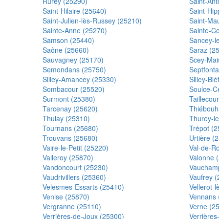
Rurey (25290)
Saint-Ant
Saint-Hilaire (25640)
Saint-Hip
Saint-Julien-lès-Russey (25210)
Saint-Ma
Sainte-Anne (25270)
Sainte-C
Samson (25440)
Sancey-l
Saône (25660)
Saraz (2
Sauvagney (25170)
Scey-Mai
Semondans (25750)
Septfonta
Silley-Amancey (25330)
Silley-Bl
Sombacour (25520)
Soulce-C
Surmont (25380)
Taillecou
Tarcenay (25620)
Thiébouh
Thulay (25310)
Thurey-l
Tournans (25680)
Trépot (
Trouvans (25680)
Urtière (
Vaire-le-Petit (25220)
Val-de-R
Valleroy (25870)
Valonne 
Vandoncourt (25230)
Vauchamp
Vaudrivillers (25360)
Vaufrey 
Velesmes-Essarts (25410)
Vellerot-
Venise (25870)
Vennans 
Vergranne (25110)
Verne (2
Verrières-de-Joux (25300)
Verrières