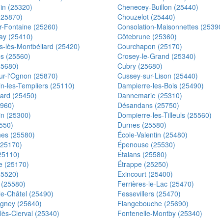
n (25320)
Chenecey-Buillon (25440)
(25870)
Chouzelot (25440)
r-Fontaine (25260)
Consolation-Maisonnettes (2539
ay (25410)
Côtebrune (25360)
s-lès-Montbéliard (25420)
Courchapon (25170)
es (25560)
Crosey-le-Grand (25340)
25680)
Cubry (25680)
ur-l'Ognon (25870)
Cussey-sur-Lison (25440)
n-les-Templiers (25110)
Dampierre-les-Bois (25490)
ard (25450)
Dannemarie (25310)
5960)
Désandans (25750)
n (25300)
Dompierre-les-Tilleuls (25560)
550)
Durnes (25580)
es (25580)
École-Valentin (25480)
25170)
Épenouse (25530)
25110)
Étalans (25580)
e (25170)
Étrappe (25250)
(25520)
Exincourt (25400)
 (25580)
Ferrières-le-Lac (25470)
le-Châtel (25490)
Fessevillers (25470)
igney (25640)
Flangebouche (25690)
lès-Clerval (25340)
Fontenelle-Montby (25340)