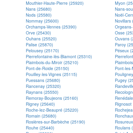
Mouthier-Haute-Pierre (25920)
Myon (25
Nans (25680)
Nans-sou
Nods (25580)
Noël-Cer
Nommay (25600)
Novillars
Orchamps-Vennes (25390)
Orgeans-
Orve (25430)
Osse (25
Ouhans (25520)
Ouvans (
Palise (25870)
Paroy (2
Pelousey (25170)
Péseux (
Pierrefontaine-lès-Blamont (25310)
Pierrefon
Plaimbois-du-Miroir (25210)
Plaimboi
Pont-de-Roide (25150)
Pont-les-
Pouilley-les-Vignes (25115)
Pouligne
Puessans (25680)
Pugey (2
Rancenay (25320)
Randevill
Raynans (25550)
Recologn
Remoray-Boujeons (25160)
Renédale
Rigney (25640)
Rignosot
Roche-lez-Beaupré (25220)
Rochejea
Romain (25680)
Ronchaux
Rosières-sur-Barbèche (25190)
Rosureux
Rouhe (25440)
Roulans 