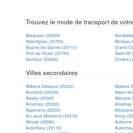
Trouvez le mode de transport de votre 
Besançon (25000)
Montbéli
Valentigney (25700)
Morteau 
Baume-les-Dames (25110)
Grand-Ch
Pont-de-Roide (25150)
Saint-Vit
Sochaux (25600)
Ornans (
Villes secondaires
Abbans-Dessous (25320)
Abbans-D
Accolans (25250)
Adam-lès
Aïssey (25360)
Allenjoie
Amancey (25330)
Amathay-
Appenans (25250)
Arbouans
Arc-sous-Montenot (25270)
Arcey (2
Athose (25580)
Aubonne 
Autechaux (25110)
Autechau