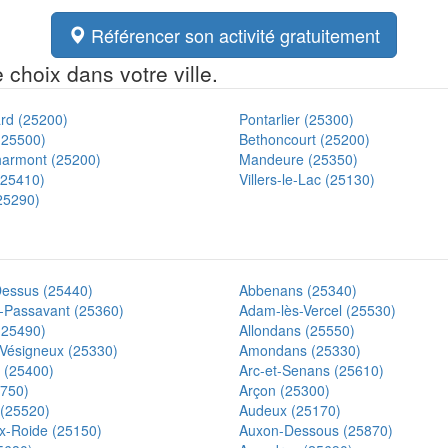
Référencer son activité gratuitement
choix dans votre ville.
ard (25200)
Pontarlier (25300)
(25500)
Bethoncourt (25200)
armont (25200)
Mandeure (25350)
 (25410)
Villers-le-Lac (25130)
25290)
essus (25440)
Abbenans (25340)
-Passavant (25360)
Adam-lès-Vercel (25530)
 (25490)
Allondans (25550)
Vésigneux (25330)
Amondans (25330)
 (25400)
Arc-et-Senans (25610)
5750)
Arçon (25300)
(25520)
Audeux (25170)
x-Roide (25150)
Auxon-Dessous (25870)