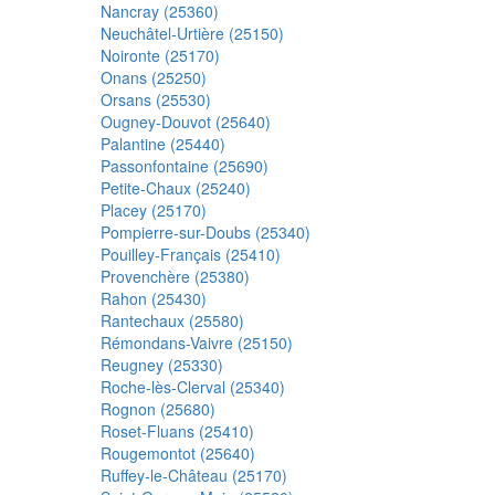
Nancray (25360)
Neuchâtel-Urtière (25150)
Noironte (25170)
Onans (25250)
Orsans (25530)
Ougney-Douvot (25640)
Palantine (25440)
Passonfontaine (25690)
Petite-Chaux (25240)
Placey (25170)
Pompierre-sur-Doubs (25340)
Pouilley-Français (25410)
Provenchère (25380)
Rahon (25430)
Rantechaux (25580)
Rémondans-Vaivre (25150)
Reugney (25330)
Roche-lès-Clerval (25340)
Rognon (25680)
Roset-Fluans (25410)
Rougemontot (25640)
Ruffey-le-Château (25170)