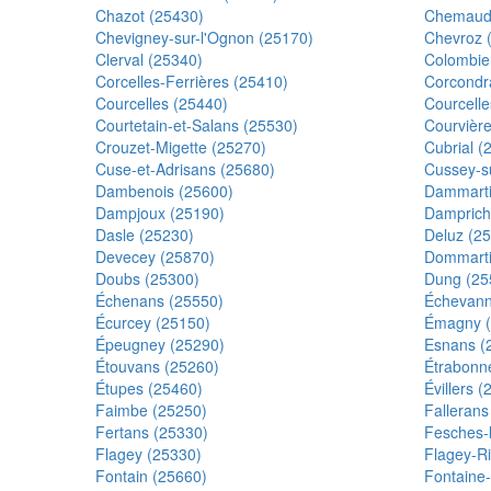
Chazot (25430)
Chemaudi
Chevigney-sur-l'Ognon (25170)
Chevroz 
Clerval (25340)
Colombie
Corcelles-Ferrières (25410)
Corcondr
Courcelles (25440)
Courcelle
Courtetain-et-Salans (25530)
Courvièr
Crouzet-Migette (25270)
Cubrial (
Cuse-et-Adrisans (25680)
Cussey-s
Dambenois (25600)
Dammarti
Dampjoux (25190)
Damprich
Dasle (25230)
Deluz (2
Devecey (25870)
Dommarti
Doubs (25300)
Dung (25
Échenans (25550)
Échevann
Écurcey (25150)
Émagny (
Épeugney (25290)
Esnans (
Étouvans (25260)
Étrabonn
Étupes (25460)
Évillers 
Faimbe (25250)
Fallerans
Fertans (25330)
Fesches-
Flagey (25330)
Flagey-R
Fontain (25660)
Fontaine-