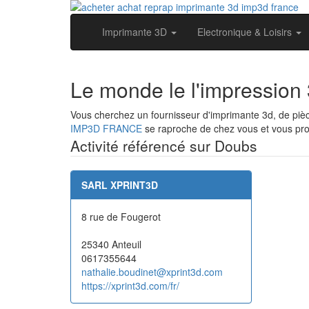
Imprimante 3D
Electronique & Loisirs
Le monde le l'impression
Vous cherchez un fournisseur d'imprimante 3d, de pi
IMP3D FRANCE
se raproche de chez vous et vous prop
Activité référencé sur Doubs
SARL XPRINT3D
8 rue de Fougerot
25340 Anteuil
0617355644
nathalie.boudinet@xprint3d.com
https://xprint3d.com/fr/