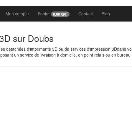
Mon compte
Panier
Contact
Blog
0.00
€(
0
)
 3D sur Doubs
èces détachées d'imprimante 3D ou de services d'impression 3Ddans v
osant un service de livraison à domicile, en point relais ou en bureau