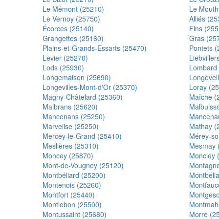
Le Mémont (25210)
Le Mouth
Le Vernoy (25750)
Alliés (2
Écorces (25140)
Fins (255
Grangettes (25160)
Gras (25
Plains-et-Grands-Essarts (25470)
Pontets 
Levier (25270)
Liebville
Lods (25930)
Lombard 
Longemaison (25690)
Longevel
Longevilles-Mont-d'Or (25370)
Loray (2
Magny-Châtelard (25360)
Maîche (
Malbrans (25620)
Malbuiss
Mancenans (25250)
Mancenan
Marvelise (25250)
Mathay (
Mercey-le-Grand (25410)
Mérey-so
Meslières (25310)
Mesmay 
Moncey (25870)
Moncley 
Mont-de-Vougney (25120)
Montagne
Montbéliard (25200)
Montbélia
Montenois (25260)
Montfauc
Montfort (25440)
Montgeso
Montlebon (25500)
Montmaho
Montussaint (25680)
Morre (2