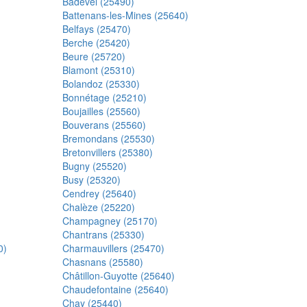
Badevel (25490)
Battenans-les-Mines (25640)
Belfays (25470)
Berche (25420)
Beure (25720)
Blamont (25310)
Bolandoz (25330)
Bonnétage (25210)
Boujailles (25560)
Bouverans (25560)
Bremondans (25530)
Bretonvillers (25380)
Bugny (25520)
Busy (25320)
Cendrey (25640)
Chalèze (25220)
Champagney (25170)
Chantrans (25330)
0)
Charmauvillers (25470)
Chasnans (25580)
Châtillon-Guyotte (25640)
Chaudefontaine (25640)
Chay (25440)