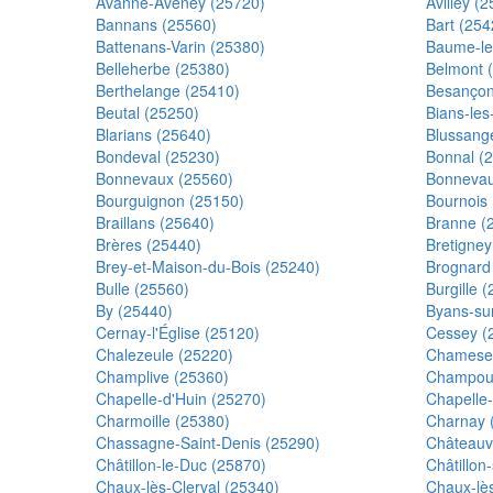
Avanne-Aveney (25720)
Avilley (
Bannans (25560)
Bart (254
Battenans-Varin (25380)
Baume-le
Belleherbe (25380)
Belmont 
Berthelange (25410)
Besançon
Beutal (25250)
Bians-les
Blarians (25640)
Blussang
Bondeval (25230)
Bonnal (
Bonnevaux (25560)
Bonnevau
Bourguignon (25150)
Bournois
Braillans (25640)
Branne (
Brères (25440)
Bretigney
Brey-et-Maison-du-Bois (25240)
Brognard
Bulle (25560)
Burgille 
By (25440)
Byans-su
Cernay-l'Église (25120)
Cessey (
Chalezeule (25220)
Chamesey
Champlive (25360)
Champou
Chapelle-d'Huin (25270)
Chapelle
Charmoille (25380)
Charnay 
Chassagne-Saint-Denis (25290)
Châteauv
Châtillon-le-Duc (25870)
Châtillon
Chaux-lès-Clerval (25340)
Chaux-lè