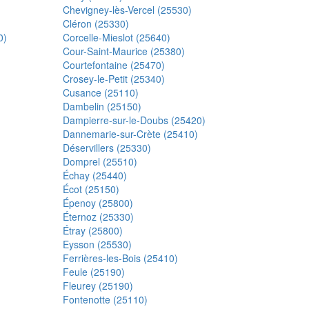
Chevigney-lès-Vercel (25530)
Cléron (25330)
0)
Corcelle-Mieslot (25640)
Cour-Saint-Maurice (25380)
Courtefontaine (25470)
Crosey-le-Petit (25340)
Cusance (25110)
Dambelin (25150)
Dampierre-sur-le-Doubs (25420)
Dannemarie-sur-Crète (25410)
Déservillers (25330)
Domprel (25510)
Échay (25440)
Écot (25150)
Épenoy (25800)
Éternoz (25330)
Étray (25800)
Eysson (25530)
Ferrières-les-Bois (25410)
Feule (25190)
Fleurey (25190)
Fontenotte (25110)