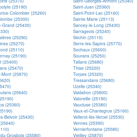
oine (25370)
Saint-Georges-Armont (25340)
polyte (25190)
Saint-Juan (25360)
urice-Colombier (25260)
Saint-Point-Lac (25160)
olombe (25300)
Sainte-Marie (25113)
e-Grand (25430)
Sancey-le-Long (25430)
5330)
Sarrageois (25240)
sières (25290)
Séchin (25110)
ines (25270)
Serre-les-Sapins (25770)
éfond (25110)
Sochaux (25600)
ernay (25190)
Sourans (25250)
rt (25400)
Tallans (25680)
ans (25470)
Thise (25220)
e-Mont (25870)
Torpes (25320)
25620)
Tressandans (25680)
25470)
Uzelle (25340)
oulans (25640)
Valdahon (25800)
(25190)
Valoreille (25190)
s (25360)
Vaucluse (25380)
(25190)
Vaux-et-Chantegrue (25160)
lès-Belvoir (25430)
Vellerot-lès-Vercel (25530)
(25640)
Vennes (25390)
5110)
Vernierfontaine (25580)
-du-Grosbois (25580)
Vieilley (25870)