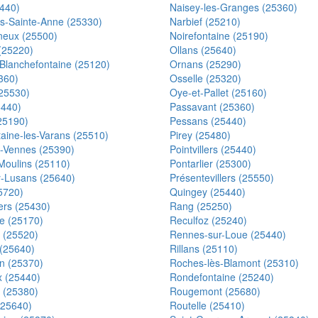
440)
Naisey-les-Granges (25360)
s-Sainte-Anne (25330)
Narbief (25210)
neux (25500)
Noirefontaine (25190)
 (25220)
Ollans (25640)
Blanchefontaine (25120)
Ornans (25290)
360)
Osselle (25320)
25530)
Oye-et-Pallet (25160)
5440)
Passavant (25360)
25190)
Pessans (25440)
taine-les-Varans (25510)
Pirey (25480)
s-Vennes (25390)
Pointvillers (25440)
Moulins (25110)
Pontarlier (25300)
y-Lusans (25640)
Présentevillers (25550)
5720)
Quingey (25440)
ers (25430)
Rang (25250)
e (25170)
Reculfoz (25240)
 (25520)
Rennes-sur-Loue (25440)
 (25640)
Rillans (25110)
n (25370)
Roches-lès-Blamont (25310)
 (25440)
Rondefontaine (25240)
 (25380)
Rougemont (25680)
(25640)
Routelle (25410)