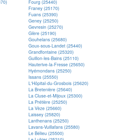
370)
Fourg (25440)
Franey (25170)
Fuans (25390)
Geney (25250)
Gevresin (25270)
Glère (25190)
Gouhelans (25680)
Goux-sous-Landet (25440)
Grandfontaine (25320)
Guillon-les-Bains (25110)
Hauterive-la-Fresse (25650)
Hyémondans (25250)
Issans (25550)
L'Hôpital-du-Grosbois (25620)
La Bretenière (25640)
La Cluse-et-Mijoux (25300)
La Prétière (25250)
La Vèze (25660)
Laissey (25820)
Lanthenans (25250)
Lavans-Vuillafans (25580)
Le Bélieu (25500)
Le Luhier (25210)