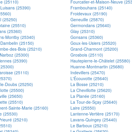
e (25110)
Fourcatier-et-Maison-Neuve (25
-Luisans (25390)
Frambouhans (25140)
25560)
Froidevaux (25190)
 (25250)
Geneuille (25870)
taine (25510)
Germondans (25640)
ns (25360)
Glay (25310)
s-Montby (25340)
Gonsans (25360)
-Dambelin (25150)
Goux-les-Usiers (25520)
mbe-des-Bois (25210)
Grand-Charmont (25200)
Narboz (25300)
Grosbois (25110)
ennes (25390)
Hautepierre-le-Châtelet (25580)
(25300)
Huanne-Montmartin (25680)
aroisse (25110)
Indevillers (25470)
25370)
L'Écouvotte (25640)
r-le-Doubs (25250)
La Bosse (25210)
lotte (25500)
La Chevillotte (25620)
ille (25650)
La Planée (25160)
tte (25510)
La Tour-de-Sçay (25640)
ent-Sainte-Marie (25160)
Laire (25550)
e (25530)
Lantenne-Vertière (25170)
Prieuré (25210)
Lavans-Quingey (25440)
25510)
Le Barboux (25210)
et (25240)
Le Gratteris (25620)