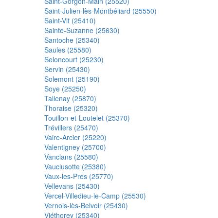
Saint-Gorgon-Main (25520)
Saint-Julien-lès-Montbéliard (25550)
Saint-Vit (25410)
Sainte-Suzanne (25630)
Santoche (25340)
Saules (25580)
Seloncourt (25230)
Servin (25430)
Solemont (25190)
Soye (25250)
Tallenay (25870)
Thoraise (25320)
Touillon-et-Loutelet (25370)
Trévillers (25470)
Vaire-Arcier (25220)
Valentigney (25700)
Vanclans (25580)
Vauclusotte (25380)
Vaux-les-Prés (25770)
Vellevans (25430)
Vercel-Villedieu-le-Camp (25530)
Vernois-lès-Belvoir (25430)
Viéthorey (25340)