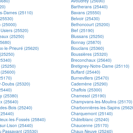
25680)
Avoudrey (25690)
20)
Bartherans (25440)
s-Dames (25110)
Bavans (25550)
(25530)
Belvoir (25430)
 (25000)
Bethoncourt (25200)
-Usiers (25520)
Bief (25190)
eaux (25250)
Blussans (25250)
25680)
Bonnay (25870)
x-le-Prieuré (25620)
Bouclans (25360)
 (25250)
Boussières (25320)
25340)
Breconchaux (25640)
 (25250)
Bretigney-Notre-Dame (25110)
 (25600)
Buffard (25440)
(25170)
Burnevillers (25470)
r-Doubs (25320)
Cademène (25290)
25440)
Chaffois (25300)
 (25380)
Chamesol (25190)
x (25640)
Champvans-les-Moulins (25170)
-des-Bois (25240)
Charbonnières-les-Sapins (2562
(25440)
Charquemont (25140)
ieux-les-Fossés (25840)
Châtelblanc (25240)
-sur-Lison (25440)
Chaucenne (25170)
s-Passavant (25530)
Chaux-Neuve (25240)