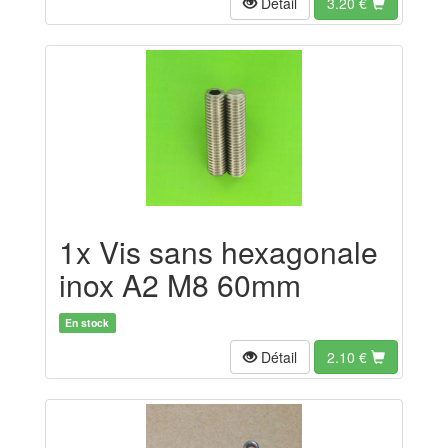
Détail
3.20
€
1x Vis sans hexagonale
inox A2 M8 60mm
En stock
Détail
2.10
€