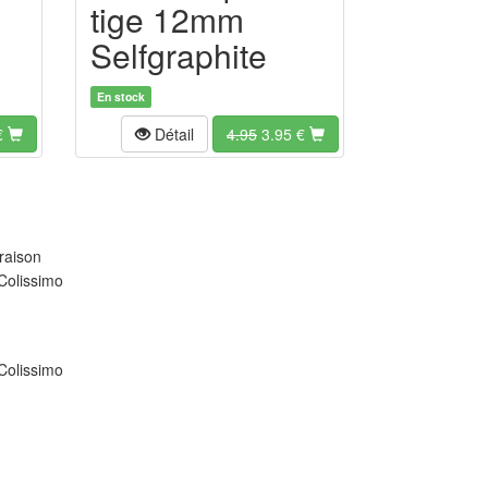
tige 12mm
Selfgraphite
En stock
€
Détail
4.95
3.95
€
raison