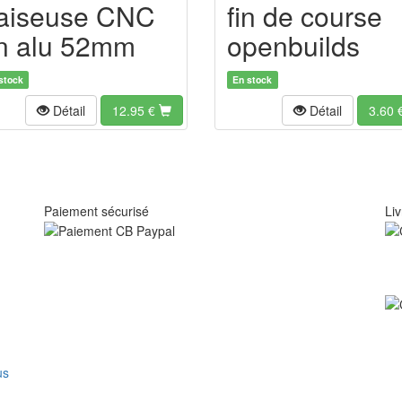
raiseuse CNC
fin de course
n alu 52mm
openbuilds
stock
En stock
Détail
12.95
€
Détail
3.60
Paiement sécurisé
Liv
us