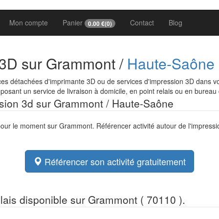
Mon compte
Panier
Contact
Blog
0.00
€(
0
)
n 3D sur Grammont /
Haute-Saône
ces détachées d'imprimante 3D ou de services d'impression 3D dans vo
osant un service de livraison à domicile, en point relais ou en bureau
ession 3d sur Grammont / Haute-Saône
 pour le moment sur Grammont. Référencer activité autour de l'impress
Référencer son activité gratuitement
relais disponible sur Grammont ( 70110 ).