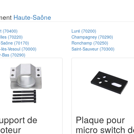
ement
Haute-Saône
t (70400)
Luré (70200)
lles (70220)
Champagney (70290)
r-Saône (70170)
Ronchamp (70250)
-lès-Vesoul (70000)
Saint-Sauveur (70300)
r-Bas (70290)
upport de
Plaque pour
oteur
micro switch d