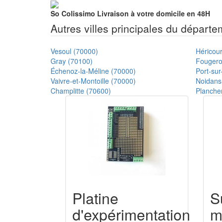
So Colissimo
Livraison à votre domicile en 48H
Autres villes principales du départ
Vesoul (70000)
Héricour
Gray (70100)
Fougero
Échenoz-la-Méline (70000)
Port-su
Vaivre-et-Montoille (70000)
Noidans
Champlitte (70600)
Planche
Platine
S
d'expérimentation
m