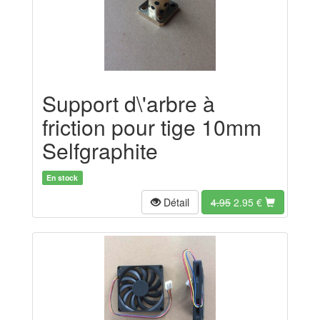
Support d\'arbre à
friction pour tige 10mm
Selfgraphite
En stock
Détail
4.95
2.95
€