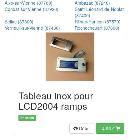
Aixe-sur-Vienne (87700)
Ambazac (87240)
Condat-sur-Vienne (87920)
Saint-Léonard-de-Noblat
(87400)
Bellac (87300)
Rilhac-Rancon (87570)
Verneuil-sur-Vienne (87430)
Rochechouart (87600)
Tableau inox pour
LCD2004 ramps
En stock
Détail
14.95
€