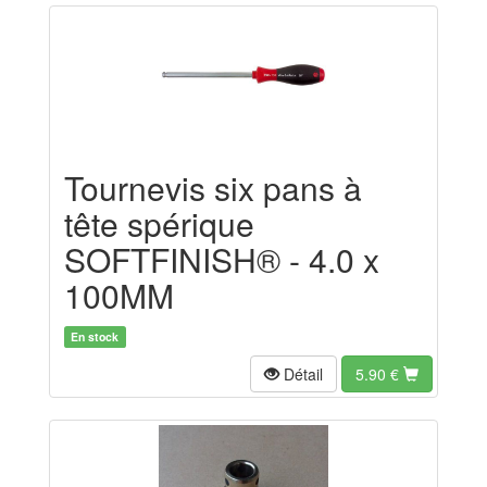
Tournevis six pans à
tête spérique
SOFTFINISH® - 4.0 x
100MM
En stock
Détail
5.90
€