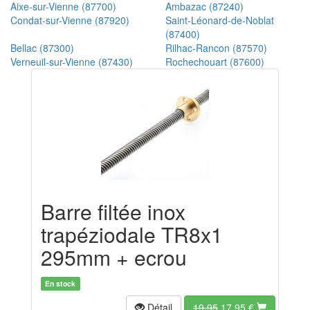
Aixe-sur-Vienne (87700)
Ambazac (87240)
Condat-sur-Vienne (87920)
Saint-Léonard-de-Noblat
(87400)
Bellac (87300)
Rilhac-Rancon (87570)
Verneuil-sur-Vienne (87430)
Rochechouart (87600)
Barre filtée inox
trapéziodale TR8x1
295mm + ecrou
En stock
Détail
19.95
17.95
€