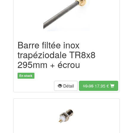
Barre filtée inox
trapéziodale TR8x8
295mm + écrou
En stock
Détail
19.95
17.95
€