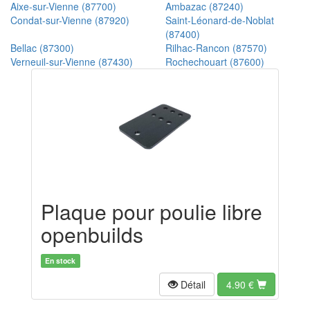
Aixe-sur-Vienne (87700)
Ambazac (87240)
Condat-sur-Vienne (87920)
Saint-Léonard-de-Noblat
(87400)
Bellac (87300)
Rilhac-Rancon (87570)
Verneuil-sur-Vienne (87430)
Rochechouart (87600)
Plaque pour poulie libre
openbuilds
En stock
Détail
4.90
€