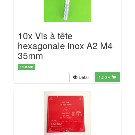
10x Vis à tête
hexagonale inox A2 M4
35mm
En stock
Détail
1.50
€