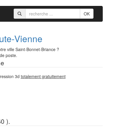
OK
ute-Vienne
re ville Saint-Bonnet-Briance ?
 de poste.
ne
pression 3d
totalement gratuitement
0 ).