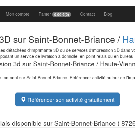
Mon compte
Panier
Contact
Blog
0.00
€(
0
)
 3D sur Saint-Bonnet-Briance /
Ha
ces détachées d'imprimante 3D ou de services d'impression 3D dans vot
osant un service de livraison à domicile, en point relais ou en bureau
ession 3d sur Saint-Bonnet-Briance / Haute-Vien
le moment sur Saint-Bonnet-Briance. Référencer activité autour de l'im
Référencer son activité gratuitement
elais disponible sur Saint-Bonnet-Briance ( 8726