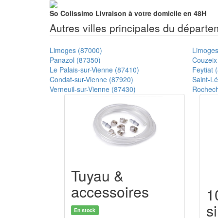
So Colissimo
Livraison à votre domicile en 48H
Autres villes principales du départ
Limoges (87000)
Limoges
Panazol (87350)
Couzeix
Le Palais-sur-Vienne (87410)
Feytiat 
Condat-sur-Vienne (87920)
Saint-L
Verneuil-sur-Vienne (87430)
Rochech
Tuyau &
accessoires
1
s
En stock