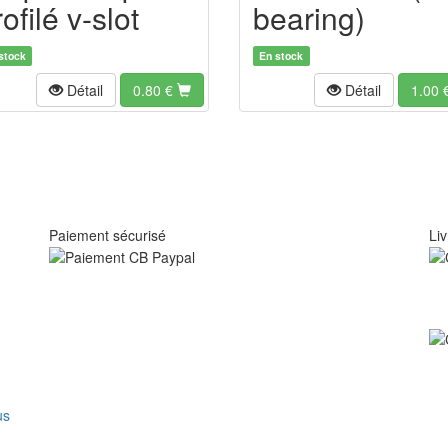
ofilé v-slot
bearing)
stock
En stock
Détail
0.80
€
Détail
1.00
Paiement sécurisé
Liv
us