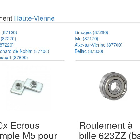
ement
Haute-Vienne
 (87100)
Limoges (87280)
 (87270)
Isle (87170)
(87220)
Aixe-sur-Vienne (87700)
éonard-de-Noblat (87400)
Bellac (87300)
ouart (87600)
0x Ecrous
Roulement à
imple M5 pour
bille 623ZZ (ba