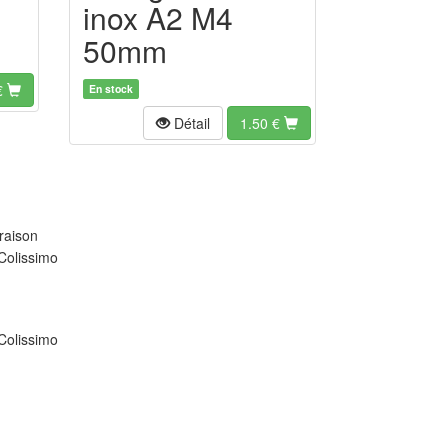
inox A2 M4
50mm
€
En stock
Détail
1.50
€
raison