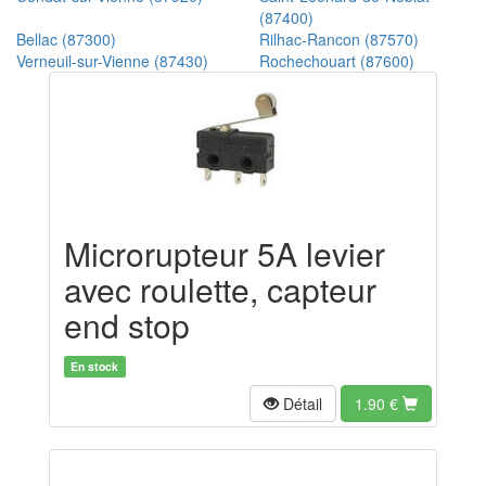
(87400)
Bellac (87300)
Rilhac-Rancon (87570)
Verneuil-sur-Vienne (87430)
Rochechouart (87600)
Microrupteur 5A levier
avec roulette, capteur
end stop
En stock
Détail
1.90
€