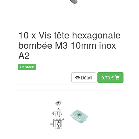
10 x Vis tête hexagonale
bombée M3 10mm inox
A2
En stock
Détail
0.70
€