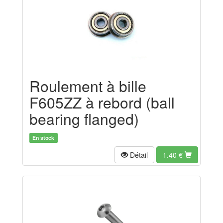
Roulement à bille
F605ZZ à rebord (ball
bearing flanged)
En stock
Détail
1.40
€