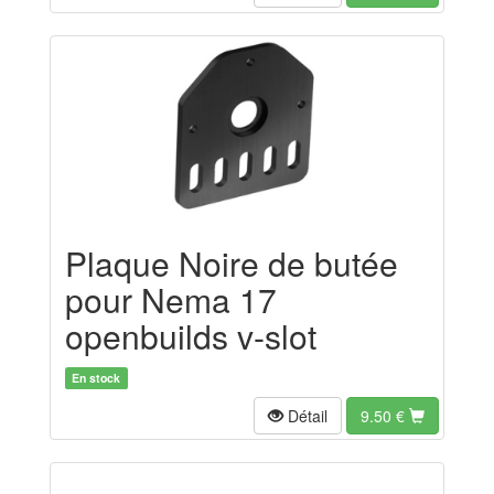
Plaque Noire de butée
pour Nema 17
openbuilds v-slot
En stock
Détail
9.50
€