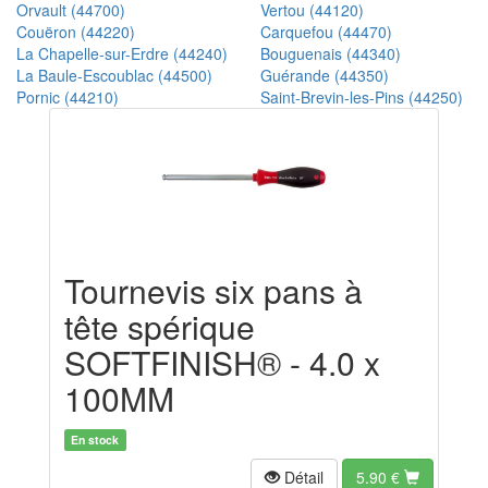
Orvault (44700)
Vertou (44120)
Couëron (44220)
Carquefou (44470)
La Chapelle-sur-Erdre (44240)
Bouguenais (44340)
La Baule-Escoublac (44500)
Guérande (44350)
Pornic (44210)
Saint-Brevin-les-Pins (44250)
Tournevis six pans à
tête spérique
SOFTFINISH® - 4.0 x
100MM
En stock
Détail
5.90
€