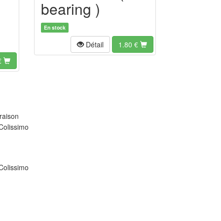
bearing )
En stock
Détail
1.80
€
€
raison