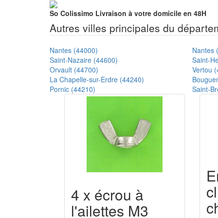
So Colissimo
Livraison à votre domicile en 48H
Autres villes principales du départ
Nantes (44000)
Nantes 
Saint-Nazaire (44600)
Saint-He
Orvault (44700)
Vertou 
La Chapelle-sur-Erdre (44240)
Bouguen
Pornic (44210)
Saint-Br
E
c
4 x écrou à
c
l'ailettes M3