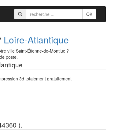
OK
/
Loire-Atlantique
re ville Saint-Étienne-de-Montluc ?
 de poste.
lantique
impression 3d
totalement gratuitement
44360 ).