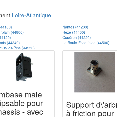
ement
Loire-Atlantique
(44100)
Nantes (44200)
rblain (44800)
Rezé (44400)
(44120)
Couëron (44220)
ais (44340)
La Baule-Escoublac (44500)
evin-les-Pins (44250)
mbase male
lipsable pour
Support d\'arb
hassis - avec
à friction pour