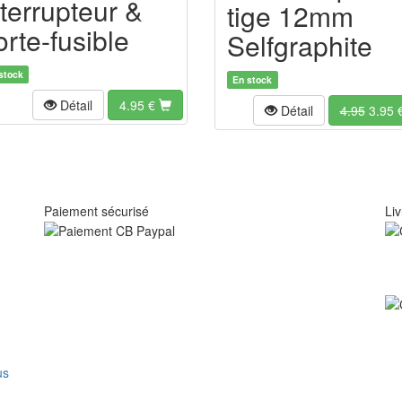
nterrupteur &
tige 12mm
orte-fusible
Selfgraphite
stock
En stock
Détail
4.95
€
Détail
4.95
3.95
Paiement sécurisé
Liv
us