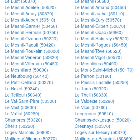
Le Luot (50870)
Le Mesnil (50580)
Le Mesnil-Adelée (50520)
Le Mesnil-Amand (50450)
Le Mesnil-Amey (50570)
Le Mesnil-au-Val (50110)
Le Mesnil-Aubert (50510)
Le Mesnil-Eury (50570)
Le Mesnil-Garnier (50450)
Le Mesnil-Gilbert (50670)
Le Mesnil-Herman (50750)
Le Mesnil-Opac (50860)
Le Mesnil-Ozenne (50220)
Le Mesnil-Rainfray (50520)
Le Mesnil-Raoult (50420)
Le Mesnil-Rogues (50450)
Le Mesnil-Rouxelin (50000)
Le Mesnil-Tôve (50520)
Le Mesnil-Véneron (50620)
Le Mesnil-Vigot (50570)
Le Mesnil-Villeman (50450)
Le Mesnilbus (50490)
Le Mesnillard (50600)
Le Mont-Saint-Michel (50170)
Le Neufbourg (50140)
Le Perron (50160)
Le Petit-Celland (50370)
Le Plessis-Lastelle (50250)
Le Rozel (50340)
Le Tanu (50320)
Le Teilleul (50640)
Le Theil (50330)
Le Val-Saint-Père (50300)
Le Valdécie (50260)
Le Vast (50630)
Le Vicel (50760)
Le Vrétot (50260)
Lengronne (50510)
Chambres (50320)
Champs-de-Losque (50620)
Chéris (50220)
Cresnays (50370)
Loges-Marchis (50600)
Loges-sur-Brécey (50370)
Moitiers-d'Allonne (50270)
Moitiers-en-Bauptois (50360)