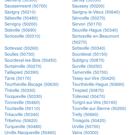
Saussemesnil (50700)
Saussey (50200)
Savigny (50210)
Savigny-le-Vieux (50640)
Sébeville (50480)
Sénoville (50270)
Servigny (50200)
Servon (50170)
Sideville (50690)
Siouville-Hague (50340)
Sortosville (50310)
Sortosville-en-Beaumont
(50270)
Sottevast (50260)
Sotteville (50340)
Soulles (50750)
Sourdeval (50150)
Sourdeval-les-Bois (50450)
Subligny (50870)
Surtainville (50270)
Surville (50250)
Taillepied (50390)
Tamerville (50700)
Tanis (50170)
Tessy-sur-Vire (50420)
Teurthéville-Bocage (50630)
Teurthéville-Hague (50690)
Théville (50330)
Tirepied (50870)
Tocqueville (50330)
Tollevast (50470)
Tonneville (50460)
Torigni-sur-Vire (50160)
Tourlaville (50110)
Tourville-sur-Sienne (50200)
Tréauville (50340)
Trelly (50660)
Tribehou (50620)
Troisgots (50420)
Turqueville (50480)
Urville (50700)
Urville-Nacqueville (50460)
Vains (50300)