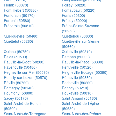
Plomb (50870)
Poilley (50220)
Pont-Hébert (50880)
Pontaubault (50220)
Pontorson (50170)
Ponts (50300)
Portbail (50580)
Précey (50220)
Précorbin (50810)
Prétot-Sainte-Suzanne
(50250)
Querqueville (50460)
Quettehou (50630)
Quettetot (50260)
Quettreville-sur-Sienne
(50660)
Quibou (50750)
Quinéville (50310)
Raids (50500)
Rampan (50000)
Rauville-la-Bigot (50260)
Rauville-la-Place (50390)
Ravenoville (50480)
Reffuveille (50520)
Regnéville-sur-Mer (50590)
Reigneville-Bocage (50390)
Remilly-sur-Lozon (50570)
Réthoville (50330)
Réville (50760)
Rocheville (50260)
Romagny (50140)
Roncey (50210)
Rouffigny (50800)
Rouxeville (50810)
Sacey (50170)
Saint-Amand (50160)
Saint-André-de-Bohon
Saint-André-de-l'Épine
(50500)
(50680)
Saint-Aubin-de-Terregatte
Saint-Aubin-des-Préaux