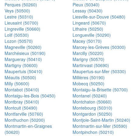
Perques (50260)
Pieux (50340)
Veys (50500)
Lessay (50430)
Lestre (50310)
Liesville-sur-Douve (50480)
Lieusaint (50700)
Lingeard (50670)
Lingreville (50660)
Lithaire (50250)
Lolif (50530)
Longueville (50290)
Lozon (50570)
Macey (50170)
Magneville (50260)
Marcey-les-Grèves (50300)
Marchésieux (50190)
Marcilly (50220)
Margueray (50410)
Marigny (50570)
Martigny (50600)
Martinvast (50690)
Maupertuis (50410)
Maupertus-sur-Mer (50330)
Méautis (50500)
Millières (50190)
Milly (50600)
Mobecq (50250)
Montabot (50410)
Montaigu-la-Brisette (50700)
Montaigu-les-Bois (50450)
Montanel (50240)
Montbray (50410)
Montchaton (50660)
Montcuit (50490)
Montebourg (50310)
Montfarville (50760)
Montgardon (50250)
Monthuchon (50200)
Montjoie-Saint-Martin (50240)
Montmartin-en-Graignes
Montmartin-sur-Mer (50590)
(50620)
Montpinchon (50210)