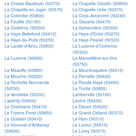
La Chaise-Baudouin (50370)
La Chapelle-Cécelin (50800)
La Chapelle-en-Juger (50570)
La Chapelle-Urée (50370)
La Colombe (50800)
La Croix-Avranchin (50240)
La Feuillie (50190)
La Glacerie (50470)
La Godefroy (50300)
La Gohannière (50300)
La Haye-Bellefond (50410)
La Haye-d'Ectot (50270)
La Haye-du-Puits (50250)
La Haye-Pesnel (50320)
La Lande-d'Airou (50800)
La Lucerne-d'Outremer
(50320)
La Luzerne (50680)
La Mancellière-sur-Vire
(50750)
La Meauffe (50880)
La Meurdraquière (50510)
La Mouche (50320)
La Pernelle (50630)
La Rochelle-Normande
La Ronde-Haye (50490)
(50530)
La Trinité (50800)
La Vendelée (50200)
Lamberville (50160)
Lapenty (50600)
Laulne (50430)
Le Chefresne (50410)
Le Dézert (50620)
Le Fresne-Poret (50850)
Le Grand-Celland (50370)
Le Guislain (50410)
Le Ham (50310)
Le Hommet-d'Arthenay
Le Loreur (50510)
(50620)
Le Lorey (50570)