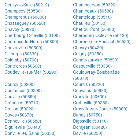
Cerisy-la-Salle (50210)
Champcervon (50320)
Champcey (50530)
Champeaux (50530)
Champrepus (50800)
Chanteloup (50510)
Chasseguey (50520)
Chaulieu (50150)
Chavoy (50870)
Chef-du-Pont (50480)
Cherbourg-Octeville (50100)
Cherbourg-Octeville (50130)
Chérencé-le-Héron (50800)
Chérencé-le-Roussel (50520)
Chèvreville (50600)
Chevry (50420)
Clitourps (50330)
Coigny (50250)
Colomby (50700)
Condé-sur-Vire (50890)
Contrières (50660)
Cosqueville (50330)
Coudeville-sur-Mer (50290)
Coulouvray-Boisbenâtre
(50670)
Courcy (50200)
Courtils (50220)
Coutances (50200)
Couvains (50680)
Couville (50690)
Crasville (50630)
Créances (50710)
Cretteville (50250)
Crollon (50220)
Crosville-sur-Douve (50360)
Cuves (50670)
Dangy (50750)
Denneville (50580)
Digosville (50110)
Digulleville (50440)
Domjean (50420)
Donville-les-Bains (50350)
Doville (50250)