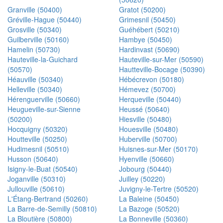
Granville (50400)
Gratot (50200)
Gréville-Hague (50440)
Grimesnil (50450)
Grosville (50340)
Guéhébert (50210)
Guilberville (50160)
Hambye (50450)
Hamelin (50730)
Hardinvast (50690)
Hauteville-la-Guichard
Hauteville-sur-Mer (50590)
(50570)
Hautteville-Bocage (50390)
Héauville (50340)
Hébécrevon (50180)
Helleville (50340)
Hémevez (50700)
Hérenguerville (50660)
Herqueville (50440)
Heugueville-sur-Sienne
Heussé (50640)
(50200)
Hiesville (50480)
Hocquigny (50320)
Houesville (50480)
Houtteville (50250)
Huberville (50700)
Hudimesnil (50510)
Huisnes-sur-Mer (50170)
Husson (50640)
Hyenville (50660)
Isigny-le-Buat (50540)
Jobourg (50440)
Joganville (50310)
Juilley (50220)
Jullouville (50610)
Juvigny-le-Tertre (50520)
L'Étang-Bertrand (50260)
La Baleine (50450)
La Barre-de-Semilly (50810)
La Bazoge (50520)
La Bloutière (50800)
La Bonneville (50360)