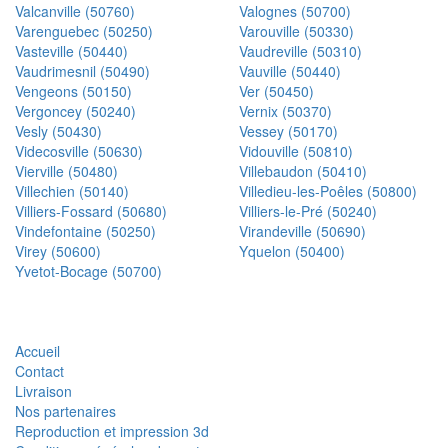
Valcanville (50760)
Valognes (50700)
Varenguebec (50250)
Varouville (50330)
Vasteville (50440)
Vaudreville (50310)
Vaudrimesnil (50490)
Vauville (50440)
Vengeons (50150)
Ver (50450)
Vergoncey (50240)
Vernix (50370)
Vesly (50430)
Vessey (50170)
Videcosville (50630)
Vidouville (50810)
Vierville (50480)
Villebaudon (50410)
Villechien (50140)
Villedieu-les-Poêles (50800)
Villiers-Fossard (50680)
Villiers-le-Pré (50240)
Vindefontaine (50250)
Virandeville (50690)
Virey (50600)
Yquelon (50400)
Yvetot-Bocage (50700)
Accueil
Contact
Livraison
Nos partenaires
Reproduction et impression 3d