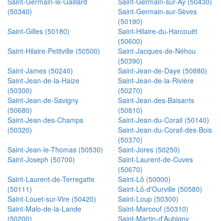
Saint-Germain-le-Gaillard
Saint-Germain-sur-Ay (50430)
(50340)
Saint-Germain-sur-Sèves
(50190)
Saint-Gilles (50180)
Saint-Hilaire-du-Harcouët
(50600)
Saint-Hilaire-Petitville (50500)
Saint-Jacques-de-Néhou
(50390)
Saint-James (50240)
Saint-Jean-de-Daye (50880)
Saint-Jean-de-la-Haize
Saint-Jean-de-la-Rivière
(50300)
(50270)
Saint-Jean-de-Savigny
Saint-Jean-des-Baisants
(50680)
(50810)
Saint-Jean-des-Champs
Saint-Jean-du-Corail (50140)
(50320)
Saint-Jean-du-Corail-des-Bois
(50370)
Saint-Jean-le-Thomas (50530)
Saint-Jores (50250)
Saint-Joseph (50700)
Saint-Laurent-de-Cuves
(50670)
Saint-Laurent-de-Terregatte
Saint-Lô (50000)
(50111)
Saint-Lô-d'Ourville (50580)
Saint-Louet-sur-Vire (50420)
Saint-Loup (50300)
Saint-Malo-de-la-Lande
Saint-Marcouf (50310)
(50200)
Saint-Martin-d'Aubigny