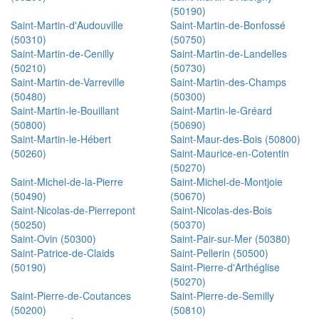
(50190)
Saint-Martin-d'Audouville
Saint-Martin-de-Bonfossé
(50310)
(50750)
Saint-Martin-de-Cenilly
Saint-Martin-de-Landelles
(50210)
(50730)
Saint-Martin-de-Varreville
Saint-Martin-des-Champs
(50480)
(50300)
Saint-Martin-le-Bouillant
Saint-Martin-le-Gréard
(50800)
(50690)
Saint-Martin-le-Hébert
Saint-Maur-des-Bois (50800)
(50260)
Saint-Maurice-en-Cotentin
(50270)
Saint-Michel-de-la-Pierre
Saint-Michel-de-Montjoie
(50490)
(50670)
Saint-Nicolas-de-Pierrepont
Saint-Nicolas-des-Bois
(50250)
(50370)
Saint-Ovin (50300)
Saint-Pair-sur-Mer (50380)
Saint-Patrice-de-Claids
Saint-Pellerin (50500)
(50190)
Saint-Pierre-d'Arthéglise
(50270)
Saint-Pierre-de-Coutances
Saint-Pierre-de-Semilly
(50200)
(50810)