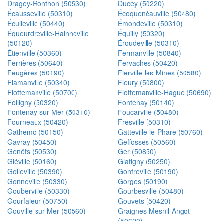
Dragey-Ronthon (50530)
Ducey (50220)
Écausseville (50310)
Écoquenéauville (50480)
Éculleville (50440)
Émondeville (50310)
Équeurdreville-Hainneville
Équilly (50320)
(50120)
Éroudeville (50310)
Étienville (50360)
Fermanville (50840)
Ferrières (50640)
Fervaches (50420)
Feugères (50190)
Fierville-les-Mines (50580)
Flamanville (50340)
Fleury (50800)
Flottemanville (50700)
Flottemanville-Hague (50690)
Folligny (50320)
Fontenay (50140)
Fontenay-sur-Mer (50310)
Foucarville (50480)
Fourneaux (50420)
Fresville (50310)
Gathemo (50150)
Gatteville-le-Phare (50760)
Gavray (50450)
Geffosses (50560)
Genêts (50530)
Ger (50850)
Giéville (50160)
Glatigny (50250)
Golleville (50390)
Gonfreville (50190)
Gonneville (50330)
Gorges (50190)
Gouberville (50330)
Gourbesville (50480)
Gourfaleur (50750)
Gouvets (50420)
Gouville-sur-Mer (50560)
Graignes-Mesnil-Angot
(50620)