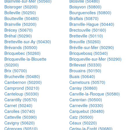
Blainville-sur-Mer (50560)
Blosville (50480)
Boisroger (50200)
Boisyvon (50800)
Bolleville (50250)
Bourguenolles (50800)
Boutteville (50480)
Braffais (50870)
Brainville (50200)
Branville-Hague (50440)
Brécey (50670)
Brectouville (50160)
Bréhal (50290)
Bretteville (50110)
Bretteville-sur-Ay (50430)
Breuville (50260)
Brévands (50500)
Bréville-sur-Mer (50290)
Bricquebec (50260)
Bricquebosq (50340)
Bricqueville-la-Blouette
Bricqueville-sur-Mer (50290)
(50200)
Brillevast (50330)
Brix (50700)
Brouains (50150)
Brucheville (50480)
Buais (50640)
Cambernon (50200)
Cametours (50570)
Camprond (50210)
Canisy (50860)
Canteloup (50330)
Canville-la-Rocque (50580)
Carantilly (50570)
Carentan (50500)
Carnet (50240)
Carneville (50330)
Carolles (50740)
Carquebut (50480)
Catteville (50390)
Catz (50500)
Cavigny (50620)
Céaux (50220)
Cérences (50510)
Cerisy-la-Forêt (50680)