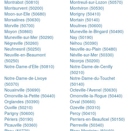
Montrabot (50810)
Montreuil-sur-Lozon (50570)
Montsurvent (50200)
Montviron (50530)
Moon-sur-Elle (50680)
Morigny (50410)
Morsalines (50630)
Mortain (50140)
Morville (50700)
Moulines (50600)
Moyon (50860)
Muneville-le-Bingard (50490)
Muneville-sur-Mer (50290)
Nay (50190)
Négreville (50260)
Néhou (50390)
Neufmesnil (50250)
Neuville-au-Plain (50480)
Neuville-en-Beaumont
Néville-sur-Mer (50330)
(50250)
Nicorps (50200)
Notre-Dame-d'Elle (50810)
Notre-Dame-de-Cenilly
(50210)
Notre-Dame-de-Livoye
Notre-Dame-du-Touchet
(50370)
(50140)
Nouainville (50690)
Octeville-l'Avenel (50630)
Omonville-la-Petite (50440)
Omonville-la-Rogue (50440)
Orglandes (50390)
Orval (50660)
Ouville (50210)
Ozeville (50310)
Parigny (50600)
Percy (50410)
Périers (50190)
Perriers-en-Beauficel (50150)
Picauville (50360)
Pierreville (50340)
Pirou (50770)
Placy-Montaigu (50160)