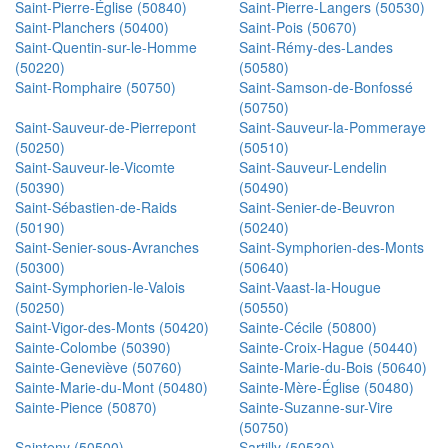
Saint-Pierre-Église (50840)
Saint-Pierre-Langers (50530)
Saint-Planchers (50400)
Saint-Pois (50670)
Saint-Quentin-sur-le-Homme
Saint-Rémy-des-Landes
(50220)
(50580)
Saint-Romphaire (50750)
Saint-Samson-de-Bonfossé
(50750)
Saint-Sauveur-de-Pierrepont
Saint-Sauveur-la-Pommeraye
(50250)
(50510)
Saint-Sauveur-le-Vicomte
Saint-Sauveur-Lendelin
(50390)
(50490)
Saint-Sébastien-de-Raids
Saint-Senier-de-Beuvron
(50190)
(50240)
Saint-Senier-sous-Avranches
Saint-Symphorien-des-Monts
(50300)
(50640)
Saint-Symphorien-le-Valois
Saint-Vaast-la-Hougue
(50250)
(50550)
Saint-Vigor-des-Monts (50420)
Sainte-Cécile (50800)
Sainte-Colombe (50390)
Sainte-Croix-Hague (50440)
Sainte-Geneviève (50760)
Sainte-Marie-du-Bois (50640)
Sainte-Marie-du-Mont (50480)
Sainte-Mère-Église (50480)
Sainte-Pience (50870)
Sainte-Suzanne-sur-Vire
(50750)
Sainteny (50500)
Sartilly (50530)