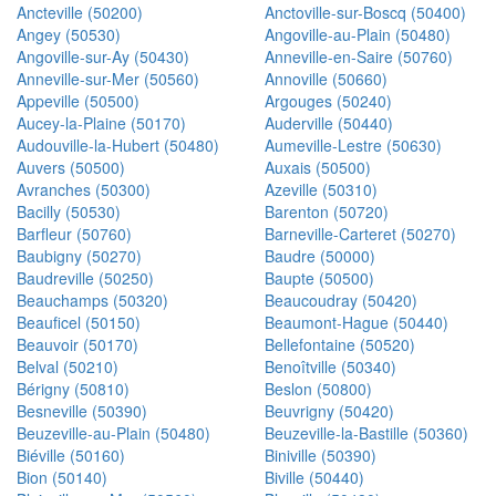
Ancteville (50200)
Anctoville-sur-Boscq (50400)
Angey (50530)
Angoville-au-Plain (50480)
Angoville-sur-Ay (50430)
Anneville-en-Saire (50760)
Anneville-sur-Mer (50560)
Annoville (50660)
Appeville (50500)
Argouges (50240)
Aucey-la-Plaine (50170)
Auderville (50440)
Audouville-la-Hubert (50480)
Aumeville-Lestre (50630)
Auvers (50500)
Auxais (50500)
Avranches (50300)
Azeville (50310)
Bacilly (50530)
Barenton (50720)
Barfleur (50760)
Barneville-Carteret (50270)
Baubigny (50270)
Baudre (50000)
Baudreville (50250)
Baupte (50500)
Beauchamps (50320)
Beaucoudray (50420)
Beauficel (50150)
Beaumont-Hague (50440)
Beauvoir (50170)
Bellefontaine (50520)
Belval (50210)
Benoîtville (50340)
Bérigny (50810)
Beslon (50800)
Besneville (50390)
Beuvrigny (50420)
Beuzeville-au-Plain (50480)
Beuzeville-la-Bastille (50360)
Biéville (50160)
Biniville (50390)
Bion (50140)
Biville (50440)