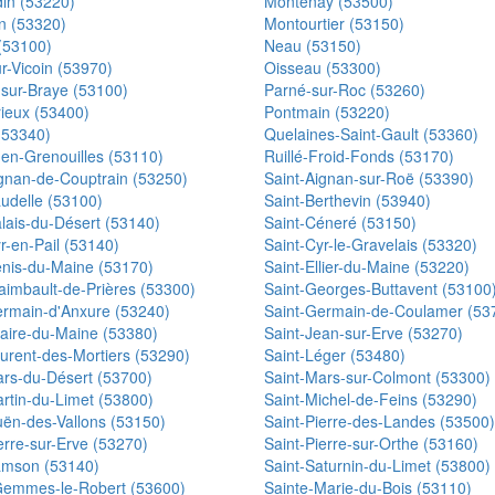
in (53220)
Montenay (53500)
n (53320)
Montourtier (53150)
(53100)
Neau (53150)
ur-Vicoin (53970)
Oisseau (53300)
-sur-Braye (53100)
Parné-sur-Roc (53260)
eux (53400)
Pontmain (53220)
(53340)
Quelaines-Saint-Gault (53360)
en-Grenouilles (53110)
Ruillé-Froid-Fonds (53170)
ignan-de-Couptrain (53250)
Saint-Aignan-sur-Roë (53390)
udelle (53100)
Saint-Berthevin (53940)
lais-du-Désert (53140)
Saint-Céneré (53150)
r-en-Pail (53140)
Saint-Cyr-le-Gravelais (53320)
enis-du-Maine (53170)
Saint-Ellier-du-Maine (53220)
aimbault-de-Prières (53300)
Saint-Georges-Buttavent (53100
ermain-d'Anxure (53240)
Saint-Germain-de-Coulamer (53
laire-du-Maine (53380)
Saint-Jean-sur-Erve (53270)
urent-des-Mortiers (53290)
Saint-Léger (53480)
ars-du-Désert (53700)
Saint-Mars-sur-Colmont (53300)
rtin-du-Limet (53800)
Saint-Michel-de-Feins (53290)
uën-des-Vallons (53150)
Saint-Pierre-des-Landes (53500)
erre-sur-Erve (53270)
Saint-Pierre-sur-Orthe (53160)
amson (53140)
Saint-Saturnin-du-Limet (53800)
Gemmes-le-Robert (53600)
Sainte-Marie-du-Bois (53110)