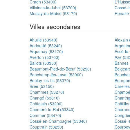
Craon (53400)
L'Huisse
Villaines-la-Juhel (53700)
Cossé-le
Meslay-du-Maine (53170)
Renazé 
Villes secondaires
Ahuillé (53940)
Alexain 
Andouillé (53240)
Argento
Arquenay (53170)
Assé-le
Averton (53700)
Azé (53
Ballots (53350)
Bannes 
Beaumont-Pied-de-Bœuf (53290)
Belgear
Bonchamp-lès-Laval (53960)
Boucham
Boulay-les-Ifs (53370)
Bourgon
Brée (53150)
Carelles
Chammes (53270)
Champé
Changé (53810)
Chantri
Châtelain (53200)
Châtillo
Chémeré-le-Roi (53340)
Chéranc
Commer (53470)
Congrie
Cossé-en-Champagne (53340)
Cossé-le
Couptrain (53250)
Courbeve