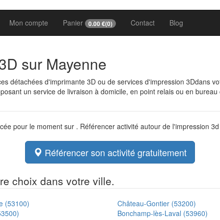
Mon compte
Panier
Contact
Blog
0.00
€(
0
)
n 3D sur Mayenne
èces détachées d'imprimante 3D ou de services d'impression 3Ddans 
osant un service de livraison à domicile, en point relais ou en bureau
ncée pour le moment sur . Référencer activité autour de l'impression 3
Référencer son activité gratuitement
e choix dans votre ville.
 (53100)
Château-Gontier (53200)
53500)
Bonchamp-lès-Laval (53960)