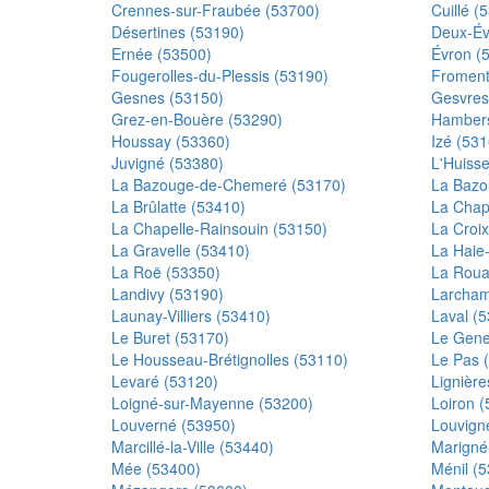
Crennes-sur-Fraubée (53700)
Cuillé (
Désertines (53190)
Deux-Éva
Ernée (53500)
Évron (
Fougerolles-du-Plessis (53190)
Froment
Gesnes (53150)
Gesvres
Grez-en-Bouère (53290)
Hambers
Houssay (53360)
Izé (531
Juvigné (53380)
L'Huisse
La Bazouge-de-Chemeré (53170)
La Bazo
La Brûlatte (53410)
La Chap
La Chapelle-Rainsouin (53150)
La Croix
La Gravelle (53410)
La Haie
La Roë (53350)
La Roua
Landivy (53190)
Larcham
Launay-Villiers (53410)
Laval (
Le Buret (53170)
Le Genes
Le Housseau-Brétignolles (53110)
Le Pas 
Levaré (53120)
Lignièr
Loigné-sur-Mayenne (53200)
Loiron 
Louverné (53950)
Louvign
Marcillé-la-Ville (53440)
Marigné
Mée (53400)
Ménil (