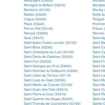
Mézangers (53600)
Montaud
Montigné-le-Brillant (53970)
Montjea
Montsûrs (53150)
Moulay 
Niafles (53400)
Nuillé-s
Origne (53360)
Parigné
Placé (53240)
Pommeri
Pré-en-Pail (53140)
Préaux 
Renazé (53800)
Rennes-
Sacé (53470)
Saint-A
Saint-Aubin-Fosse-Louvain (53120)
Saint-Ba
Saint-Brice (53290)
Saint-Ca
Saint-Christophe-du-Luat (53150)
Saint-Cy
Saint-Denis-de-Gastines (53500)
Saint-D
Saint-Fort (53200)
Saint-Fr
Saint-Georges-sur-Erve (53600)
Saint-G
Saint-Germain-le-Guillaume (53240)
Saint-Hi
Saint-Julien-du-Terroux (53110)
Saint-La
Saint-Loup-du-Gast (53300)
Saint-M
Saint-Martin-de-Connée (53160)
Saint-Ma
Saint-Ouën-des-Toits (53410)
Saint-O
Saint-Pierre-la-Cour (53410)
Saint-Pi
Saint-Quentin-les-Anges (53400)
Saint-S
Saint-Thomas-de-Courceriers (53160)
Sainte-