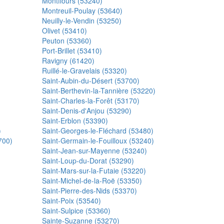
Montflours (53240)
Montreuil-Poulay (53640)
Neuilly-le-Vendin (53250)
Olivet (53410)
Peuton (53360)
Port-Brillet (53410)
Ravigny (61420)
Ruillé-le-Gravelais (53320)
Saint-Aubin-du-Désert (53700)
Saint-Berthevin-la-Tannière (53220)
Saint-Charles-la-Forêt (53170)
Saint-Denis-d'Anjou (53290)
Saint-Erblon (53390)
)
Saint-Georges-le-Fléchard (53480)
700)
Saint-Germain-le-Fouilloux (53240)
Saint-Jean-sur-Mayenne (53240)
Saint-Loup-du-Dorat (53290)
Saint-Mars-sur-la-Futaie (53220)
Saint-Michel-de-la-Roë (53350)
Saint-Pierre-des-Nids (53370)
Saint-Poix (53540)
Saint-Sulpice (53360)
Sainte-Suzanne (53270)