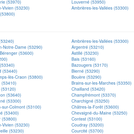
rie (53970)
Louverné (53950)
-Vivien (53230)
Ambrières-les-Vallées (53300)
(53800)
(53240)
Ambrières-les-Vallées (53300)
n-Notre-Dame (53290)
Argentré (53210)
-Bérenger (53600)
Astillé (53230)
200)
Bais (53160)
(53340)
Bazougers (53170)
d (53440)
Bierné (53290)
ps-lès-Craon (53800)
Bouère (53290)
 (53410)
Brains-sur-les-Marches (53350)
 (53120)
Chailland (53420)
on (53640)
Champfrémont (53370)
gné (53300)
Charchigné (53250)
n-sur-Colmont (53100)
Châtres-la-Forêt (53600)
é (53400)
Chevaigné-du-Maine (53250)
r (53800)
Contest (53100)
-Vivien (53230)
Coudray (53200)
ille (53230)
Courcité (53700)