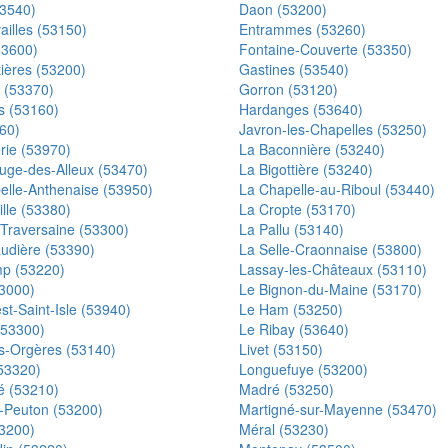
53540)
Daon (53200)
illes (53150)
Entrammes (53260)
53600)
Fontaine-Couverte (53350)
ières (53200)
Gastines (53540)
 (53370)
Gorron (53120)
 (53160)
Hardanges (53640)
60)
Javron-les-Chapelles (53250)
rie (53970)
La Baconnière (53240)
uge-des-Alleux (53470)
La Bigottière (53240)
elle-Anthenaise (53950)
La Chapelle-au-Riboul (53440)
ille (53380)
La Cropte (53170)
-Traversaine (53300)
La Pallu (53140)
udière (53390)
La Selle-Craonnaise (53800)
p (53220)
Lassay-les-Châteaux (53110)
53000)
Le Bignon-du-Maine (53170)
t-Saint-Isle (53940)
Le Ham (53250)
(53300)
Le Ribay (53640)
es-Orgères (53140)
Livet (53150)
(53320)
Longuefuye (53200)
é (53210)
Madré (53250)
-Peuton (53200)
Martigné-sur-Mayenne (53470)
53200)
Méral (53230)