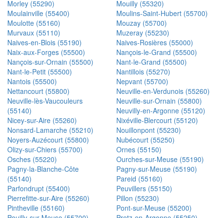
Morley (55290)
Mouilly (55320)
Moulainville (55400)
Moulins-Saint-Hubert (55700)
Moulotte (55160)
Mouzay (55700)
Murvaux (55110)
Muzeray (55230)
Naives-en-Blois (55190)
Naives-Rosières (55000)
Naix-aux-Forges (55500)
Nançois-le-Grand (55500)
Nançois-sur-Ornain (55500)
Nant-le-Grand (55500)
Nant-le-Petit (55500)
Nantillois (55270)
Nantois (55500)
Nepvant (55700)
Nettancourt (55800)
Neuville-en-Verdunois (55260)
Neuville-lès-Vaucouleurs
Neuville-sur-Ornain (55800)
(55140)
Neuvilly-en-Argonne (55120)
Nicey-sur-Aire (55260)
Nixéville-Blercourt (55120)
Nonsard-Lamarche (55210)
Nouillonpont (55230)
Noyers-Auzécourt (55800)
Nubécourt (55250)
Olizy-sur-Chiers (55700)
Ornes (55150)
Osches (55220)
Ourches-sur-Meuse (55190)
Pagny-la-Blanche-Côte
Pagny-sur-Meuse (55190)
(55140)
Pareid (55160)
Parfondrupt (55400)
Peuvillers (55150)
Pierrefitte-sur-Aire (55260)
Pillon (55230)
Pintheville (55160)
Pont-sur-Meuse (55200)
Pouilly-sur-Meuse (55700)
Pretz-en-Argonne (55250)