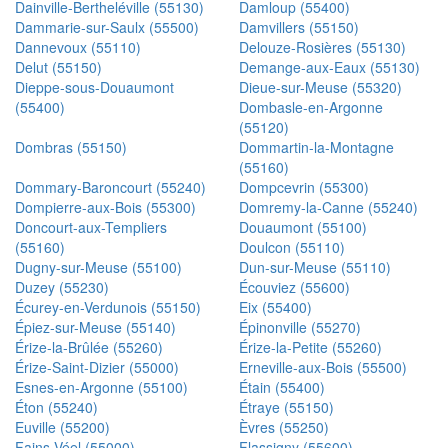
Dainville-Bertheléville (55130)
Damloup (55400)
Dammarie-sur-Saulx (55500)
Damvillers (55150)
Dannevoux (55110)
Delouze-Rosières (55130)
Delut (55150)
Demange-aux-Eaux (55130)
Dieppe-sous-Douaumont
Dieue-sur-Meuse (55320)
(55400)
Dombasle-en-Argonne
(55120)
Dombras (55150)
Dommartin-la-Montagne
(55160)
Dommary-Baroncourt (55240)
Dompcevrin (55300)
Dompierre-aux-Bois (55300)
Domremy-la-Canne (55240)
Doncourt-aux-Templiers
Douaumont (55100)
(55160)
Doulcon (55110)
Dugny-sur-Meuse (55100)
Dun-sur-Meuse (55110)
Duzey (55230)
Écouviez (55600)
Écurey-en-Verdunois (55150)
Eix (55400)
Épiez-sur-Meuse (55140)
Épinonville (55270)
Érize-la-Brûlée (55260)
Érize-la-Petite (55260)
Érize-Saint-Dizier (55000)
Erneville-aux-Bois (55500)
Esnes-en-Argonne (55100)
Étain (55400)
Éton (55240)
Étraye (55150)
Euville (55200)
Èvres (55250)
Fains-Véel (55000)
Flassigny (55600)