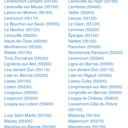
Landrecourt-Lempire (55100)
Laneuville-au-Rupt (55190)
Laneuville-sur-Meuse (55700)
Lanhères (55400)
Latour-en-Woëvre (55160)
Vallée (55260)
Lavincourt (55170)
Lavoye (55120)
Le Bouchon-sur-Saulx (55500)
Le Claon (55120)
Le Neufour (55120)
Lemmes (55220)
Lérouville (55200)
Éparges (55160)
Hauts-de-Chée (55000)
Islettes (55120)
Monthairons (55320)
Paroches (55300)
Roises (55130)
Souhesmes-Rampont (55220)
Trois-Domaines (55220)
Levoncourt (55260)
Lignières-sur-Aire (55260)
Ligny-en-Barrois (55500)
Liny-devant-Dun (55110)
Lion-devant-Dun (55110)
Lisle-en-Barrois (55250)
Lisle-en-Rigault (55000)
Lissey (55150)
Loisey-Culey (55000)
Loison (55230)
Longchamps-sur-Aire (55260)
Longeaux (55500)
Longeville-en-Barrois (55000)
Loupmont (55300)
Louppy-le-Château (55800)
Louppy-sur-Loison (55600)
Louvemont-Côte-du-Poivre
(55100)
Luzy-Saint-Martin (55700)
Maizeray (55160)
Maizey (55300)
Malancourt (55270)
Mandres-en-Barrois (55290)
Mangiennes (55150)