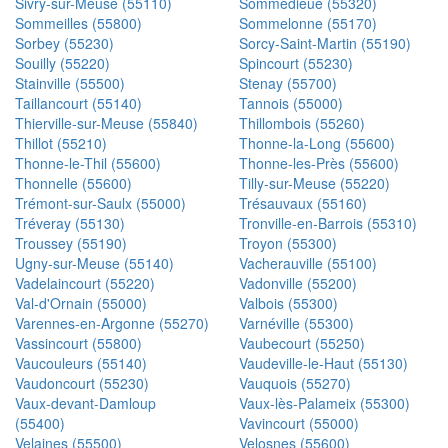
Sivry-sur-Meuse (55110)
Sommedieue (55320)
Sommeilles (55800)
Sommelonne (55170)
Sorbey (55230)
Sorcy-Saint-Martin (55190)
Souilly (55220)
Spincourt (55230)
Stainville (55500)
Stenay (55700)
Taillancourt (55140)
Tannois (55000)
Thierville-sur-Meuse (55840)
Thillombois (55260)
Thillot (55210)
Thonne-la-Long (55600)
Thonne-le-Thil (55600)
Thonne-les-Près (55600)
Thonnelle (55600)
Tilly-sur-Meuse (55220)
Trémont-sur-Saulx (55000)
Trésauvaux (55160)
Tréveray (55130)
Tronville-en-Barrois (55310)
Troussey (55190)
Troyon (55300)
Ugny-sur-Meuse (55140)
Vacherauville (55100)
Vadelaincourt (55220)
Vadonville (55200)
Val-d'Ornain (55000)
Valbois (55300)
Varennes-en-Argonne (55270)
Varnéville (55300)
Vassincourt (55800)
Vaubecourt (55250)
Vaucouleurs (55140)
Vaudeville-le-Haut (55130)
Vaudoncourt (55230)
Vauquois (55270)
Vaux-devant-Damloup
Vaux-lès-Palameix (55300)
(55400)
Vavincourt (55000)
Velaines (55500)
Velosnes (55600)