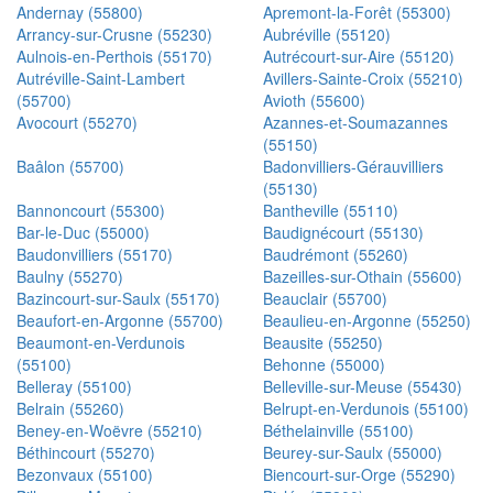
Andernay (55800)
Apremont-la-Forêt (55300)
Arrancy-sur-Crusne (55230)
Aubréville (55120)
Aulnois-en-Perthois (55170)
Autrécourt-sur-Aire (55120)
Autréville-Saint-Lambert
Avillers-Sainte-Croix (55210)
(55700)
Avioth (55600)
Avocourt (55270)
Azannes-et-Soumazannes
(55150)
Baâlon (55700)
Badonvilliers-Gérauvilliers
(55130)
Bannoncourt (55300)
Bantheville (55110)
Bar-le-Duc (55000)
Baudignécourt (55130)
Baudonvilliers (55170)
Baudrémont (55260)
Baulny (55270)
Bazeilles-sur-Othain (55600)
Bazincourt-sur-Saulx (55170)
Beauclair (55700)
Beaufort-en-Argonne (55700)
Beaulieu-en-Argonne (55250)
Beaumont-en-Verdunois
Beausite (55250)
(55100)
Behonne (55000)
Belleray (55100)
Belleville-sur-Meuse (55430)
Belrain (55260)
Belrupt-en-Verdunois (55100)
Beney-en-Woëvre (55210)
Béthelainville (55100)
Béthincourt (55270)
Beurey-sur-Saulx (55000)
Bezonvaux (55100)
Biencourt-sur-Orge (55290)