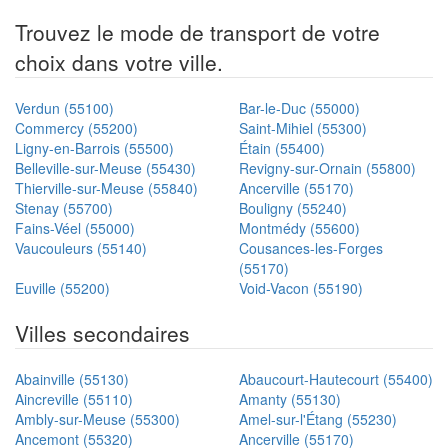
Trouvez le mode de transport de votre
choix dans votre ville.
Verdun (55100)
Bar-le-Duc (55000)
Commercy (55200)
Saint-Mihiel (55300)
Ligny-en-Barrois (55500)
Étain (55400)
Belleville-sur-Meuse (55430)
Revigny-sur-Ornain (55800)
Thierville-sur-Meuse (55840)
Ancerville (55170)
Stenay (55700)
Bouligny (55240)
Fains-Véel (55000)
Montmédy (55600)
Vaucouleurs (55140)
Cousances-les-Forges
(55170)
Euville (55200)
Void-Vacon (55190)
Villes secondaires
Abainville (55130)
Abaucourt-Hautecourt (55400)
Aincreville (55110)
Amanty (55130)
Ambly-sur-Meuse (55300)
Amel-sur-l'Étang (55230)
Ancemont (55320)
Ancerville (55170)