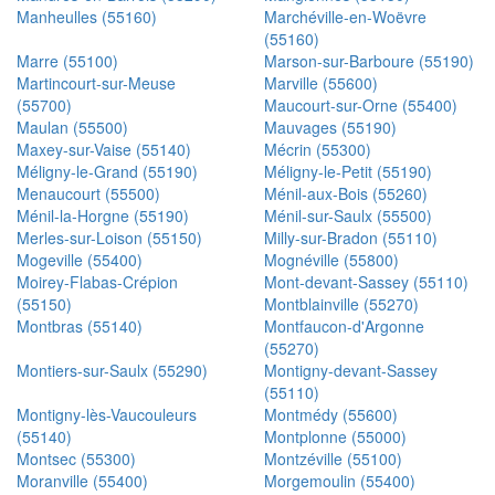
Manheulles (55160)
Marchéville-en-Woëvre
(55160)
Marre (55100)
Marson-sur-Barboure (55190)
Martincourt-sur-Meuse
Marville (55600)
(55700)
Maucourt-sur-Orne (55400)
Maulan (55500)
Mauvages (55190)
Maxey-sur-Vaise (55140)
Mécrin (55300)
Méligny-le-Grand (55190)
Méligny-le-Petit (55190)
Menaucourt (55500)
Ménil-aux-Bois (55260)
Ménil-la-Horgne (55190)
Ménil-sur-Saulx (55500)
Merles-sur-Loison (55150)
Milly-sur-Bradon (55110)
Mogeville (55400)
Mognéville (55800)
Moirey-Flabas-Crépion
Mont-devant-Sassey (55110)
(55150)
Montblainville (55270)
Montbras (55140)
Montfaucon-d'Argonne
(55270)
Montiers-sur-Saulx (55290)
Montigny-devant-Sassey
(55110)
Montigny-lès-Vaucouleurs
Montmédy (55600)
(55140)
Montplonne (55000)
Montsec (55300)
Montzéville (55100)
Moranville (55400)
Morgemoulin (55400)