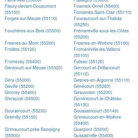
Fleury-devant-Douaumont
Foameix-Ornel (55400)
(55100)
Fontaines-Saint-Clair (55110)
Forges-sur-Meuse (55110)
Foucaucourt-sur-Thabas
(55250)
Fouchères-aux-Bois (55500)
Frémeréville-sous-les-Côtes
(55200)
Fresnes-au-Mont (55260)
Fresnes-en-Woëvre (55160)
Froidos (55120)
Fromeréville-les-Vallons
(55100)
Fromezey (55400)
Futeau (55120)
Génicourt-sur-Meuse (55320)
Gercourt-et-Drillancourt
(55110)
Géry (55000)
Gesnes-en-Argonne (55110)
Geville (55200)
Gimécourt (55260)
Gincrey (55400)
Girauvoisin (55200)
Givrauval (55500)
Gondrecourt-le-Château
(55130)
Gouraincourt (55230)
Goussaincourt (55140)
Gremilly (55150)
Grimaucourt-en-Woëvre
(55400)
Grimaucourt-près-Sampigny
Guerpont (55000)
(55500)
Gussainville (55400)