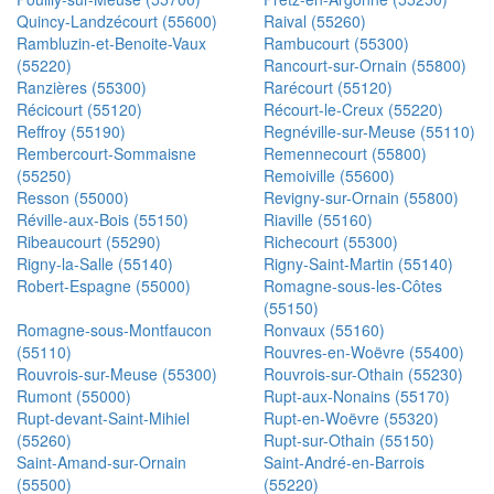
Quincy-Landzécourt (55600)
Raival (55260)
Rambluzin-et-Benoite-Vaux
Rambucourt (55300)
(55220)
Rancourt-sur-Ornain (55800)
Ranzières (55300)
Rarécourt (55120)
Récicourt (55120)
Récourt-le-Creux (55220)
Reffroy (55190)
Regnéville-sur-Meuse (55110)
Rembercourt-Sommaisne
Remennecourt (55800)
(55250)
Remoiville (55600)
Resson (55000)
Revigny-sur-Ornain (55800)
Réville-aux-Bois (55150)
Riaville (55160)
Ribeaucourt (55290)
Richecourt (55300)
Rigny-la-Salle (55140)
Rigny-Saint-Martin (55140)
Robert-Espagne (55000)
Romagne-sous-les-Côtes
(55150)
Romagne-sous-Montfaucon
Ronvaux (55160)
(55110)
Rouvres-en-Woëvre (55400)
Rouvrois-sur-Meuse (55300)
Rouvrois-sur-Othain (55230)
Rumont (55000)
Rupt-aux-Nonains (55170)
Rupt-devant-Saint-Mihiel
Rupt-en-Woëvre (55320)
(55260)
Rupt-sur-Othain (55150)
Saint-Amand-sur-Ornain
Saint-André-en-Barrois
(55500)
(55220)