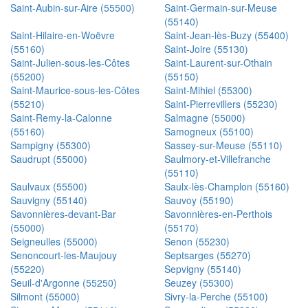
Saint-Aubin-sur-Aire (55500)
Saint-Germain-sur-Meuse
(55140)
Saint-Hilaire-en-Woëvre
Saint-Jean-lès-Buzy (55400)
(55160)
Saint-Joire (55130)
Saint-Julien-sous-les-Côtes
Saint-Laurent-sur-Othain
(55200)
(55150)
Saint-Maurice-sous-les-Côtes
Saint-Mihiel (55300)
(55210)
Saint-Pierrevillers (55230)
Saint-Remy-la-Calonne
Salmagne (55000)
(55160)
Samogneux (55100)
Sampigny (55300)
Sassey-sur-Meuse (55110)
Saudrupt (55000)
Saulmory-et-Villefranche
(55110)
Saulvaux (55500)
Saulx-lès-Champlon (55160)
Sauvigny (55140)
Sauvoy (55190)
Savonnières-devant-Bar
Savonnières-en-Perthois
(55000)
(55170)
Seigneulles (55000)
Senon (55230)
Senoncourt-les-Maujouy
Septsarges (55270)
(55220)
Sepvigny (55140)
Seuil-d'Argonne (55250)
Seuzey (55300)
Silmont (55000)
Sivry-la-Perche (55100)