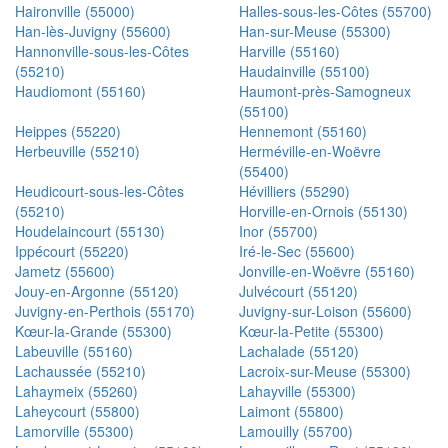
Haironville (55000)
Halles-sous-les-Côtes (55700)
Han-lès-Juvigny (55600)
Han-sur-Meuse (55300)
Hannonville-sous-les-Côtes
Harville (55160)
(55210)
Haudainville (55100)
Haudiomont (55160)
Haumont-près-Samogneux
(55100)
Heippes (55220)
Hennemont (55160)
Herbeuville (55210)
Herméville-en-Woëvre
(55400)
Heudicourt-sous-les-Côtes
Hévilliers (55290)
(55210)
Horville-en-Ornois (55130)
Houdelaincourt (55130)
Inor (55700)
Ippécourt (55220)
Iré-le-Sec (55600)
Jametz (55600)
Jonville-en-Woëvre (55160)
Jouy-en-Argonne (55120)
Julvécourt (55120)
Juvigny-en-Perthois (55170)
Juvigny-sur-Loison (55600)
Kœur-la-Grande (55300)
Kœur-la-Petite (55300)
Labeuville (55160)
Lachalade (55120)
Lachaussée (55210)
Lacroix-sur-Meuse (55300)
Lahaymeix (55260)
Lahayville (55300)
Laheycourt (55800)
Laimont (55800)
Lamorville (55300)
Lamouilly (55700)