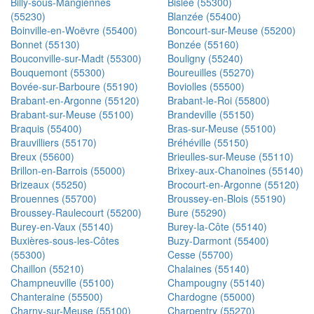
Billy-sous-Mangiennes
Bislée (55300)
(55230)
Blanzée (55400)
Boinville-en-Woëvre (55400)
Boncourt-sur-Meuse (55200)
Bonnet (55130)
Bonzée (55160)
Bouconville-sur-Madt (55300)
Bouligny (55240)
Bouquemont (55300)
Boureuilles (55270)
Bovée-sur-Barboure (55190)
Boviolles (55500)
Brabant-en-Argonne (55120)
Brabant-le-Roi (55800)
Brabant-sur-Meuse (55100)
Brandeville (55150)
Braquis (55400)
Bras-sur-Meuse (55100)
Brauvilliers (55170)
Bréhéville (55150)
Breux (55600)
Brieulles-sur-Meuse (55110)
Brillon-en-Barrois (55000)
Brixey-aux-Chanoines (55140)
Brizeaux (55250)
Brocourt-en-Argonne (55120)
Brouennes (55700)
Broussey-en-Blois (55190)
Broussey-Raulecourt (55200)
Bure (55290)
Burey-en-Vaux (55140)
Burey-la-Côte (55140)
Buxières-sous-les-Côtes
Buzy-Darmont (55400)
(55300)
Cesse (55700)
Chaillon (55210)
Chalaines (55140)
Champneuville (55100)
Champougny (55140)
Chanteraine (55500)
Chardogne (55000)
Charny-sur-Meuse (55100)
Charpentry (55270)