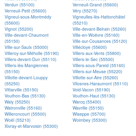
Verdun (55100)
Verneuil-Grand (55600)
Verneuil-Petit (55600)
Véry (55270)
Vigneul-sous-Montmédy
Vigneulles-lès-Hattonchâtel
(55600)
(55210)
Vignot (55200)
Ville-devant-Belrain (55260)
Ville-devant-Chaumont
Ville-en-Woëvre (55160)
(55150)
Ville-sur-Cousances (55120)
Ville-sur-Saulx (55000)
Villécloye (55600)
Villeroy-sur-Méholle (55190)
Villers-aux-Vents (55800)
Villers-devant-Dun (55110)
Villers-le-Sec (55500)
Villers-lès-Mangiennes
Villers-sous-Pareid (55160)
(55150)
Villers-sur-Meuse (55220)
Villotte-devant-Louppy
Villotte-sur-Aire (55260)
(55250)
Vilosnes-Haraumont (55110)
Vittarville (55150)
Void-Vacon (55190)
Vouthon-Bas (55130)
Vouthon-Haut (55130)
Waly (55250)
Warcq (55400)
Watronville (55160)
Wavrille (55150)
Willeroncourt (55500)
Wiseppe (55700)
Woël (55210)
Woimbey (55300)
Xivray-et-Marvoisin (55300)