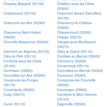
Chassey-Beaupré (55130)
Châtillon-sous-les-Côtes
(55400)
Chattancourt (55100)
Chaumont-devant-Damvillers
(55150)
Chaumont-sur-Aire (55260)
Chauvency-le-Château
(55600)
Chauvency-Saint-Hubert
Chauvoncourt (55300)
(55600)
Cheppy (55270)
Chonville-Malaumont (55200)
Cierges-sous-Montfaucon
(55270)
Clermont-en-Argonne (55120)
Cléry-le-Grand (55110)
Cléry-le-Petit (55110)
Combles-en-Barrois (55000)
Combres-sous-les-Côtes
Commercy (55200)
(55160)
Consenvoye (55110)
Contrisson (55800)
Courcelles-en-Barrois (55260)
Courcelles-sur-Aire (55260)
Courouvre (55260)
Cousances-les-Forges
Cousances-lès-Triconville
(55170)
(55500)
Couvertpuis (55290)
Couvonges (55800)
Cuisy (55270)
Cumières-le-Mort-Homme
(55100)
Cunel (55110)
Dagonville (55500)