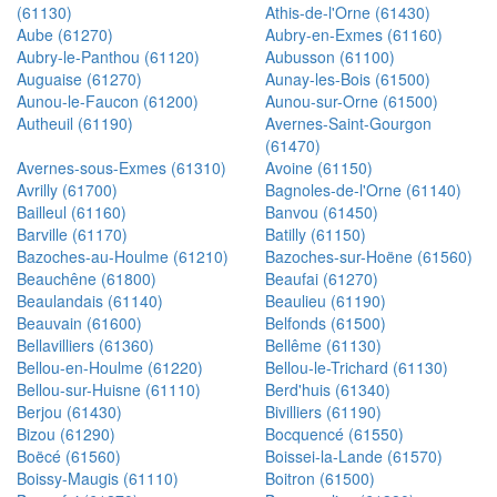
(61130)
Athis-de-l'Orne (61430)
Aube (61270)
Aubry-en-Exmes (61160)
Aubry-le-Panthou (61120)
Aubusson (61100)
Auguaise (61270)
Aunay-les-Bois (61500)
Aunou-le-Faucon (61200)
Aunou-sur-Orne (61500)
Autheuil (61190)
Avernes-Saint-Gourgon
(61470)
Avernes-sous-Exmes (61310)
Avoine (61150)
Avrilly (61700)
Bagnoles-de-l'Orne (61140)
Bailleul (61160)
Banvou (61450)
Barville (61170)
Batilly (61150)
Bazoches-au-Houlme (61210)
Bazoches-sur-Hoëne (61560)
Beauchêne (61800)
Beaufai (61270)
Beaulandais (61140)
Beaulieu (61190)
Beauvain (61600)
Belfonds (61500)
Bellavilliers (61360)
Bellême (61130)
Bellou-en-Houlme (61220)
Bellou-le-Trichard (61130)
Bellou-sur-Huisne (61110)
Berd'huis (61340)
Berjou (61430)
Bivilliers (61190)
Bizou (61290)
Bocquencé (61550)
Boëcé (61560)
Boissei-la-Lande (61570)
Boissy-Maugis (61110)
Boitron (61500)