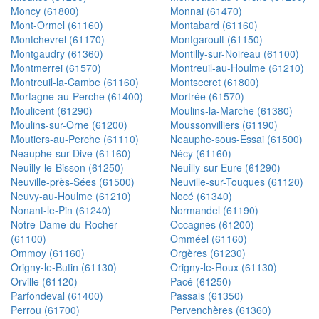
Moncy (61800)
Monnai (61470)
Mont-Ormel (61160)
Montabard (61160)
Montchevrel (61170)
Montgaroult (61150)
Montgaudry (61360)
Montilly-sur-Noireau (61100)
Montmerrei (61570)
Montreuil-au-Houlme (61210)
Montreuil-la-Cambe (61160)
Montsecret (61800)
Mortagne-au-Perche (61400)
Mortrée (61570)
Moulicent (61290)
Moulins-la-Marche (61380)
Moulins-sur-Orne (61200)
Moussonvilliers (61190)
Moutiers-au-Perche (61110)
Neauphe-sous-Essai (61500)
Neauphe-sur-Dive (61160)
Nécy (61160)
Neuilly-le-Bisson (61250)
Neuilly-sur-Eure (61290)
Neuville-près-Sées (61500)
Neuville-sur-Touques (61120)
Neuvy-au-Houlme (61210)
Nocé (61340)
Nonant-le-Pin (61240)
Normandel (61190)
Notre-Dame-du-Rocher
Occagnes (61200)
(61100)
Omméel (61160)
Ommoy (61160)
Orgères (61230)
Origny-le-Butin (61130)
Origny-le-Roux (61130)
Orville (61120)
Pacé (61250)
Parfondeval (61400)
Passais (61350)
Perrou (61700)
Pervenchères (61360)