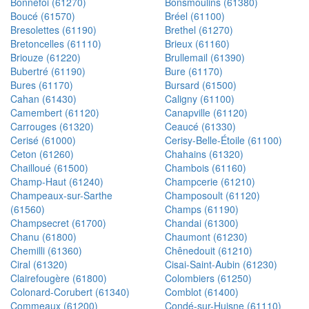
Bonnefoi (61270)
Bonsmoulins (61380)
Boucé (61570)
Bréel (61100)
Bresolettes (61190)
Brethel (61270)
Bretoncelles (61110)
Brieux (61160)
Briouze (61220)
Brullemail (61390)
Bubertré (61190)
Bure (61170)
Bures (61170)
Bursard (61500)
Cahan (61430)
Caligny (61100)
Camembert (61120)
Canapville (61120)
Carrouges (61320)
Ceaucé (61330)
Cerisé (61000)
Cerisy-Belle-Étoile (61100)
Ceton (61260)
Chahains (61320)
Chailloué (61500)
Chambois (61160)
Champ-Haut (61240)
Champcerie (61210)
Champeaux-sur-Sarthe
Champosoult (61120)
(61560)
Champs (61190)
Champsecret (61700)
Chandai (61300)
Chanu (61800)
Chaumont (61230)
Chemilli (61360)
Chênedouit (61210)
Ciral (61320)
Cisai-Saint-Aubin (61230)
Clairefougère (61800)
Colombiers (61250)
Colonard-Corubert (61340)
Comblot (61400)
Commeaux (61200)
Condé-sur-Huisne (61110)