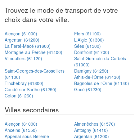
Trouvez le mode de transport de votre
choix dans votre ville.
Alençon (61000)
Flers (61100)
Argentan (61200)
L'Aigle (61300)
La Ferté-Macé (61600)
Sées (61500)
Mortagne-au-Perche (61400)
Domfront (61700)
Vimoutiers (61120)
Saint-Germain-du-Corbéis
(61000)
Saint-Georges-des-Groseillers
Damigny (61250)
(61100)
Athis-de-l'Orne (61430)
Tinchebray (61800)
Bagnoles-de-l'Orne (61140)
Condé-sur-Sarthe (61250)
Gacé (61230)
Ceton (61260)
Villes secondaires
Alençon (61000)
Almenêches (61570)
Anceins (61550)
Antoigny (61410)
Appenai-sous-Bellême
Argentan (61200)