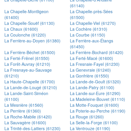
(61140)
La Chapelle-Montligeon
La Chapelle-près-Sées
(61400)
(61500)
La Chapelle-Souëf (61130)
La Chapelle-Viel (61270)
La Chaux (61600)
La Cochère (61310)
La Coulonche (61220)
La Courbe (61150)
La Ferrière-au-Doyen (61380)
La Ferrière-aux-Étangs
(61450)
La Ferrière-Béchet (61500)
La Ferrière-Bochard (61420)
La Ferté-Frênel (61550)
La Ferté-Macé (61600)
La Forêt-Auvray (61210)
La Fresnaie-Fayel (61230)
La Fresnaye-au-Sauvage
La Genevraie (61240)
(61210)
La Gonfrière (61550)
La Haute-Chapelle (61700)
La Lande-de-Goult (61320)
La Lande-de-Lougé (61210)
La Lande-Patry (61100)
La Lande-Saint-Siméon
La Lande-sur-Eure (61290)
(61100)
La Madeleine-Bouvet (61110)
La Mesnière (61560)
La Motte-Fouquet (61600)
La Perrière (61360)
La Poterie-au-Perche (61190)
La Roche-Mabile (61420)
La Rouge (61260)
La Sauvagère (61600)
La Selle-la-Forge (61100)
La Trinité-des-Laitiers (61230)
La Ventrouze (61190)