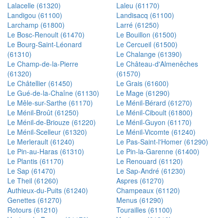
Lalacelle (61320)
Laleu (61170)
Landigou (61100)
Landisacq (61100)
Larchamp (61800)
Larré (61250)
Le Bosc-Renoult (61470)
Le Bouillon (61500)
Le Bourg-Saint-Léonard
Le Cercueil (61500)
(61310)
Le Chalange (61390)
Le Champ-de-la-Pierre
Le Château-d'Almenêches
(61320)
(61570)
Le Châtellier (61450)
Le Grais (61600)
Le Gué-de-la-Chaîne (61130)
Le Mage (61290)
Le Mêle-sur-Sarthe (61170)
Le Ménil-Bérard (61270)
Le Ménil-Broût (61250)
Le Ménil-Ciboult (61800)
Le Ménil-de-Briouze (61220)
Le Ménil-Guyon (61170)
Le Ménil-Scelleur (61320)
Le Ménil-Vicomte (61240)
Le Merlerault (61240)
Le Pas-Saint-l'Homer (61290)
Le Pin-au-Haras (61310)
Le Pin-la-Garenne (61400)
Le Plantis (61170)
Le Renouard (61120)
Le Sap (61470)
Le Sap-André (61230)
Le Theil (61260)
Aspres (61270)
Authieux-du-Puits (61240)
Champeaux (61120)
Genettes (61270)
Menus (61290)
Rotours (61210)
Tourailles (61100)