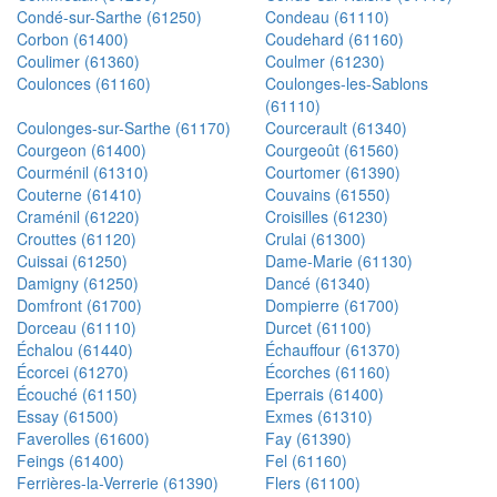
Condé-sur-Sarthe (61250)
Condeau (61110)
Corbon (61400)
Coudehard (61160)
Coulimer (61360)
Coulmer (61230)
Coulonces (61160)
Coulonges-les-Sablons
(61110)
Coulonges-sur-Sarthe (61170)
Courcerault (61340)
Courgeon (61400)
Courgeoût (61560)
Courménil (61310)
Courtomer (61390)
Couterne (61410)
Couvains (61550)
Craménil (61220)
Croisilles (61230)
Crouttes (61120)
Crulai (61300)
Cuissai (61250)
Dame-Marie (61130)
Damigny (61250)
Dancé (61340)
Domfront (61700)
Dompierre (61700)
Dorceau (61110)
Durcet (61100)
Échalou (61440)
Échauffour (61370)
Écorcei (61270)
Écorches (61160)
Écouché (61150)
Eperrais (61400)
Essay (61500)
Exmes (61310)
Faverolles (61600)
Fay (61390)
Feings (61400)
Fel (61160)
Ferrières-la-Verrerie (61390)
Flers (61100)