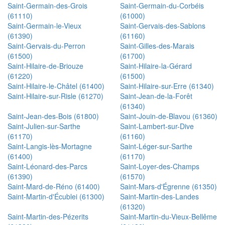
Saint-Germain-des-Grois
Saint-Germain-du-Corbéis
(61110)
(61000)
Saint-Germain-le-Vieux
Saint-Gervais-des-Sablons
(61390)
(61160)
Saint-Gervais-du-Perron
Saint-Gilles-des-Marais
(61500)
(61700)
Saint-Hilaire-de-Briouze
Saint-Hilaire-la-Gérard
(61220)
(61500)
Saint-Hilaire-le-Châtel (61400)
Saint-Hilaire-sur-Erre (61340)
Saint-Hilaire-sur-Risle (61270)
Saint-Jean-de-la-Forêt
(61340)
Saint-Jean-des-Bois (61800)
Saint-Jouin-de-Blavou (61360)
Saint-Julien-sur-Sarthe
Saint-Lambert-sur-Dive
(61170)
(61160)
Saint-Langis-lès-Mortagne
Saint-Léger-sur-Sarthe
(61400)
(61170)
Saint-Léonard-des-Parcs
Saint-Loyer-des-Champs
(61390)
(61570)
Saint-Mard-de-Réno (61400)
Saint-Mars-d'Égrenne (61350)
Saint-Martin-d'Écublei (61300)
Saint-Martin-des-Landes
(61320)
Saint-Martin-des-Pézerits
Saint-Martin-du-Vieux-Bellême