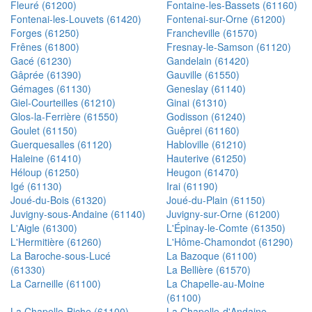
Fleuré (61200)
Fontaine-les-Bassets (61160)
Fontenai-les-Louvets (61420)
Fontenai-sur-Orne (61200)
Forges (61250)
Francheville (61570)
Frênes (61800)
Fresnay-le-Samson (61120)
Gacé (61230)
Gandelain (61420)
Gâprée (61390)
Gauville (61550)
Gémages (61130)
Geneslay (61140)
Giel-Courteilles (61210)
Ginai (61310)
Glos-la-Ferrière (61550)
Godisson (61240)
Goulet (61150)
Guêprei (61160)
Guerquesalles (61120)
Habloville (61210)
Haleine (61410)
Hauterive (61250)
Héloup (61250)
Heugon (61470)
Igé (61130)
Irai (61190)
Joué-du-Bois (61320)
Joué-du-Plain (61150)
Juvigny-sous-Andaine (61140)
Juvigny-sur-Orne (61200)
L'Aigle (61300)
L'Épinay-le-Comte (61350)
L'Hermitière (61260)
L'Hôme-Chamondot (61290)
La Baroche-sous-Lucé
La Bazoque (61100)
(61330)
La Bellière (61570)
La Carneille (61100)
La Chapelle-au-Moine
(61100)
La Chapelle-Biche (61100)
La Chapelle-d'Andaine