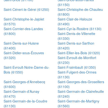
(61150)
Saint-Céneri-le-Gérei (61250)
Saint-Christophe-de-Chaulieu
(61800)
Saint-Christophe-le-Jajolet
Saint-Clair-de-Halouze
(61570)
(61490)
Saint-Cornier-des-Landes
Saint-Cyr-la-Rosière (61130)
(61800)
Saint-Denis-de-Villenette
(61330)
Saint-Denis-sur-Huisne
Saint-Denis-sur-Sarthon
(61400)
(61420)
Saint-Didier-sous-Écouves
Saint-Ellier-les-Bois (61320)
(61320)
Saint-Evroult-de-Montfort
(61230)
Saint-Evroult-Notre-Dame-du-
Saint-Fraimbault (61350)
Bois (61550)
Saint-Fulgent-des-Ormes
(61130)
Saint-Georges-d'Annebecq
Saint-Georges-des-Groseillers
(61600)
(61100)
Saint-Germain-d'Aunay
Saint-Germain-de-Clairefeuille
(61470)
(61240)
Saint-Germain-de-la-Coudre
Saint-Germain-de-Martigny
(61130)
(61560)