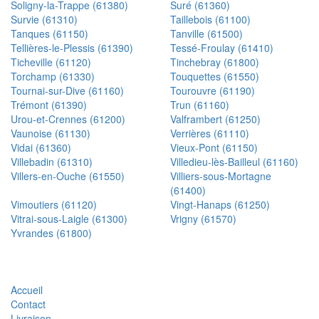
Soligny-la-Trappe (61380)
Suré (61360)
Survie (61310)
Taillebois (61100)
Tanques (61150)
Tanville (61500)
Tellières-le-Plessis (61390)
Tessé-Froulay (61410)
Ticheville (61120)
Tinchebray (61800)
Torchamp (61330)
Touquettes (61550)
Tournai-sur-Dive (61160)
Tourouvre (61190)
Trémont (61390)
Trun (61160)
Urou-et-Crennes (61200)
Valframbert (61250)
Vaunoise (61130)
Verrières (61110)
Vidai (61360)
Vieux-Pont (61150)
Villebadin (61310)
Villedieu-lès-Bailleul (61160)
Villers-en-Ouche (61550)
Villiers-sous-Mortagne
(61400)
Vimoutiers (61120)
Vingt-Hanaps (61250)
Vitrai-sous-Laigle (61300)
Vrigny (61570)
Yvrandes (61800)
Accueil
Contact
Livraison