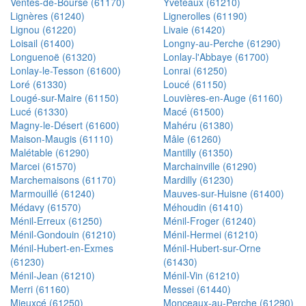
Ventes-de-Bourse (61170)
Yveteaux (61210)
Lignères (61240)
Lignerolles (61190)
Lignou (61220)
Livaie (61420)
Loisail (61400)
Longny-au-Perche (61290)
Longuenoë (61320)
Lonlay-l'Abbaye (61700)
Lonlay-le-Tesson (61600)
Lonrai (61250)
Loré (61330)
Loucé (61150)
Lougé-sur-Maire (61150)
Louvières-en-Auge (61160)
Lucé (61330)
Macé (61500)
Magny-le-Désert (61600)
Mahéru (61380)
Maison-Maugis (61110)
Mâle (61260)
Malétable (61290)
Mantilly (61350)
Marcei (61570)
Marchainville (61290)
Marchemaisons (61170)
Mardilly (61230)
Marmouillé (61240)
Mauves-sur-Huisne (61400)
Médavy (61570)
Méhoudin (61410)
Ménil-Erreux (61250)
Ménil-Froger (61240)
Ménil-Gondouin (61210)
Ménil-Hermei (61210)
Ménil-Hubert-en-Exmes
Ménil-Hubert-sur-Orne
(61230)
(61430)
Ménil-Jean (61210)
Ménil-Vin (61210)
Merri (61160)
Messei (61440)
Mieuxcé (61250)
Monceaux-au-Perche (61290)