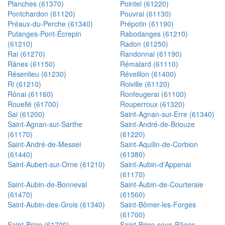
Planches (61370)
Pointel (61220)
Pontchardon (61120)
Pouvrai (61130)
Préaux-du-Perche (61340)
Prépotin (61190)
Putanges-Pont-Écrepin
Rabodanges (61210)
(61210)
Radon (61250)
Rai (61270)
Randonnai (61190)
Rânes (61150)
Rémalard (61110)
Résenlieu (61230)
Réveillon (61400)
Ri (61210)
Roiville (61120)
Rônai (61160)
Ronfeugerai (61100)
Rouellé (61700)
Rouperroux (61320)
Sai (61200)
Saint-Agnan-sur-Erre (61340)
Saint-Agnan-sur-Sarthe
Saint-André-de-Briouze
(61170)
(61220)
Saint-André-de-Messei
Saint-Aquilin-de-Corbion
(61440)
(61380)
Saint-Aubert-sur-Orne (61210)
Saint-Aubin-d'Appenai
(61170)
Saint-Aubin-de-Bonneval
Saint-Aubin-de-Courteraie
(61470)
(61560)
Saint-Aubin-des-Grois (61340)
Saint-Bômer-les-Forges
(61700)
Saint-Brice (61700)
Saint-Brice-sous-Rânes