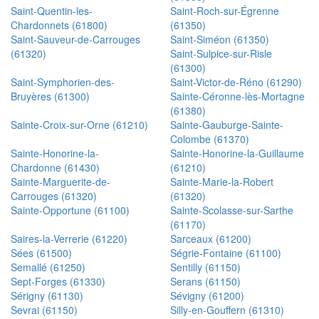
Saint-Quentin-les-
Saint-Roch-sur-Égrenne
Chardonnets (61800)
(61350)
Saint-Sauveur-de-Carrouges
Saint-Siméon (61350)
(61320)
Saint-Sulpice-sur-Risle
(61300)
Saint-Symphorien-des-
Saint-Victor-de-Réno (61290)
Bruyères (61300)
Sainte-Céronne-lès-Mortagne
(61380)
Sainte-Croix-sur-Orne (61210)
Sainte-Gauburge-Sainte-
Colombe (61370)
Sainte-Honorine-la-
Sainte-Honorine-la-Guillaume
Chardonne (61430)
(61210)
Sainte-Marguerite-de-
Sainte-Marie-la-Robert
Carrouges (61320)
(61320)
Sainte-Opportune (61100)
Sainte-Scolasse-sur-Sarthe
(61170)
Saires-la-Verrerie (61220)
Sarceaux (61200)
Sées (61500)
Ségrie-Fontaine (61100)
Semallé (61250)
Sentilly (61150)
Sept-Forges (61330)
Serans (61150)
Sérigny (61130)
Sévigny (61200)
Sevrai (61150)
Silly-en-Gouffern (61310)