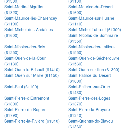
(61380)
(61130)
Saint-Martin-l'Aiguillon
Saint-Maurice-du-Désert
(61320)
(61600)
Saint-Maurice-lès-Charencey
Saint-Maurice-sur-Huisne
(61190)
(61110)
Saint-Michel-des-Andaines
Saint-Michel-Tubœuf (61300)
(61600)
Saint-Nicolas-de-Sommaire
(61550)
Saint-Nicolas-des-Bois
Saint-Nicolas-des-Laitiers
(61250)
(61550)
Saint-Ouen-de-la-Cour
Saint-Ouen-de-Sécherouvre
(61130)
(61560)
Saint-Ouen-le-Brisoult (61410)
Saint-Ouen-sur-Iton (61300)
Saint-Ouen-sur-Maire (61150)
Saint-Patrice-du-Désert
(61600)
Saint-Paul (61100)
Saint-Philbert-sur-Orne
(61430)
Saint-Pierre-d'Entremont
Saint-Pierre-des-Loges
(61800)
(61370)
Saint-Pierre-du-Regard
Saint-Pierre-la-Bruyère
(61790)
(61340)
Saint-Pierre-la-Rivière (61310)
Saint-Quentin-de-Blavou
(61360)