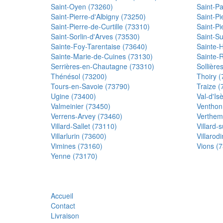
Saint-Oyen (73260)
Saint-P
Saint-Pierre-d'Albigny (73250)
Saint-Pi
Saint-Pierre-de-Curtille (73310)
Saint-P
Saint-Sorlin-d'Arves (73530)
Saint-Su
Sainte-Foy-Tarentaise (73640)
Sainte-
Sainte-Marie-de-Cuines (73130)
Sainte-
Serrières-en-Chautagne (73310)
Sollière
Thénésol (73200)
Thoiry 
Tours-en-Savoie (73790)
Traize (
Ugine (73400)
Val-d'Is
Valmeinier (73450)
Venthon
Verrens-Arvey (73460)
Verthem
Villard-Sallet (73110)
Villard-
Villarlurin (73600)
Villarod
Vimines (73160)
Vions (
Yenne (73170)
Accueil
Contact
Livraison