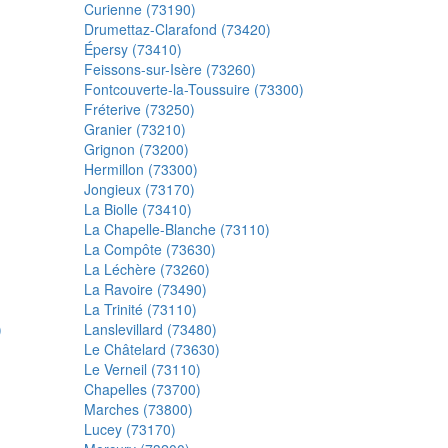
Curienne (73190)
Drumettaz-Clarafond (73420)
Épersy (73410)
Feissons-sur-Isère (73260)
Fontcouverte-la-Toussuire (73300)
Fréterive (73250)
Granier (73210)
Grignon (73200)
Hermillon (73300)
Jongieux (73170)
La Biolle (73410)
La Chapelle-Blanche (73110)
La Compôte (73630)
La Léchère (73260)
La Ravoire (73490)
La Trinité (73110)
)
Lanslevillard (73480)
Le Châtelard (73630)
Le Verneil (73110)
Chapelles (73700)
Marches (73800)
Lucey (73170)