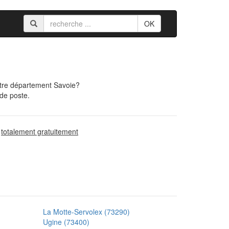
OK
otre département Savoie?
 de poste.
d
totalement gratuitement
La Motte-Servolex (73290)
Ugine (73400)