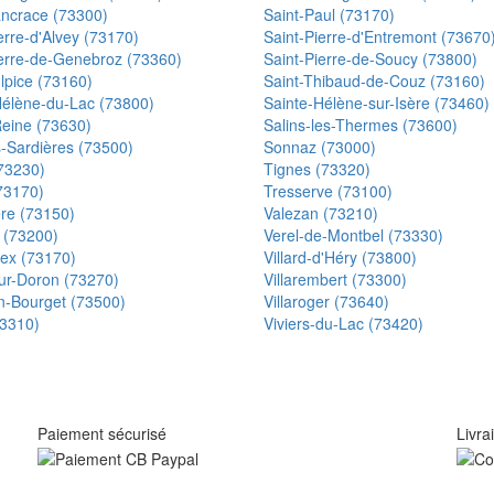
ancrace (73300)
Saint-Paul (73170)
erre-d'Alvey (73170)
Saint-Pierre-d'Entremont (73670
ierre-de-Genebroz (73360)
Saint-Pierre-de-Soucy (73800)
lpice (73160)
Saint-Thibaud-de-Couz (73160)
Hélène-du-Lac (73800)
Sainte-Hélène-sur-Isère (73460)
Reine (73630)
Salins-les-Thermes (73600)
s-Sardières (73500)
Sonnaz (73000)
(73230)
Tignes (73320)
73170)
Tresserve (73100)
ère (73150)
Valezan (73210)
 (73200)
Verel-de-Montbel (73330)
ex (73170)
Villard-d'Héry (73800)
sur-Doron (73270)
Villarembert (73300)
in-Bourget (73500)
Villaroger (73640)
73310)
Viviers-du-Lac (73420)
Paiement sécurisé
Livra