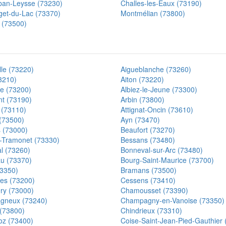
lban-Leysse (73230)
Challes-les-Eaux (73190)
get-du-Lac (73370)
Montmélian (73800)
(73500)
le (73220)
Aigueblanche (73260)
3210)
Aiton (73220)
lle (73200)
Albiez-le-Jeune (73300)
t (73190)
Arbin (73800)
d (73110)
Attignat-Oncin (73610)
 (73500)
Ayn (73470)
 (73000)
Beaufort (73270)
-Tramonet (73330)
Bessans (73480)
l (73260)
Bonneval-sur-Arc (73480)
u (73370)
Bourg-Saint-Maurice (73700)
73350)
Bramans (73500)
es (73200)
Cessens (73410)
y (73000)
Chamousset (73390)
gneux (73240)
Champagny-en-Vanoise (73350)
 (73800)
Chindrieux (73310)
z (73400)
Coise-Saint-Jean-Pied-Gauthier 