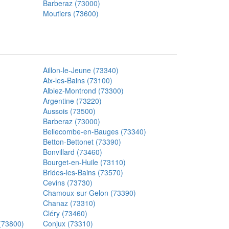
Barberaz (73000)
Moutiers (73600)
Aillon-le-Jeune (73340)
Aix-les-Bains (73100)
Albiez-Montrond (73300)
Argentine (73220)
Aussois (73500)
Barberaz (73000)
Bellecombe-en-Bauges (73340)
Betton-Bettonet (73390)
Bonvillard (73460)
Bourget-en-Huile (73110)
Brides-les-Bains (73570)
Cevins (73730)
Chamoux-sur-Gelon (73390)
Chanaz (73310)
Cléry (73460)
(73800)
Conjux (73310)