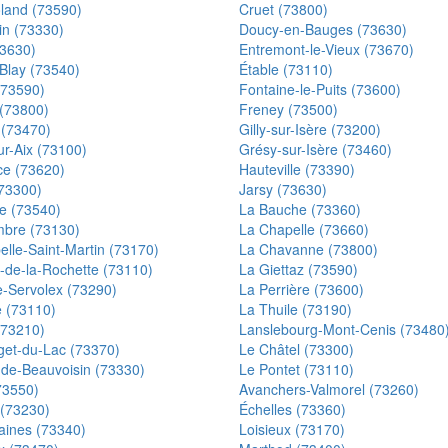
oland (73590)
Cruet (73800)
n (73330)
Doucy-en-Bauges (73630)
73630)
Entremont-le-Vieux (73670)
Blay (73540)
Étable (73110)
(73590)
Fontaine-le-Puits (73600)
 (73800)
Freney (73500)
 (73470)
Gilly-sur-Isère (73200)
r-Aix (73100)
Grésy-sur-Isère (73460)
ce (73620)
Hauteville (73390)
(73300)
Jarsy (73630)
ie (73540)
La Bauche (73360)
bre (73130)
La Chapelle (73660)
lle-Saint-Martin (73170)
La Chavanne (73800)
-de-la-Rochette (73110)
La Giettaz (73590)
e-Servolex (73290)
La Perrière (73600)
e (73110)
La Thuile (73190)
(73210)
Lanslebourg-Mont-Cenis (73480
get-du-Lac (73370)
Le Châtel (73300)
-de-Beauvoisin (73330)
Le Pontet (73110)
73550)
Avanchers-Valmorel (73260)
 (73230)
Échelles (73360)
aines (73340)
Loisieux (73170)