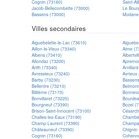
Cognin (73160)
Saint-A
Jacob-Bellecombette (73000)
Le Bour
Bassens (73000)
Modane 
Villes secondaires
Aiguebelette-le-Lac (73610)
Aiguebel
Aillon-le-Vieux (73340)
Aime (7
Albens (73410)
Albertvi
Allondaz (73200)
Apremon
Arith (73340)
Arvillar
Avressieux (73240)
Avrieux
Barby (73230)
Bassens
Bellentre (73210)
Belmont
Billième (73170)
Bonneva
Bonvillaret (73220)
Bourdea
Bourgneuf (73390)
Bozel (
Brison-Saint-Innocent (73100)
Césarch
Challes-les-Eaux (73190)
Chambér
Champ-Laurent (73390)
Champa
Châteauneuf (73390)
Chignin
Cognin (73160)
Cohenno