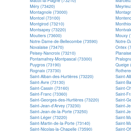
Mâcot-la-Plagne (73210)
Marcieu
Méry (73420)
Meyrieu
Montagnole (73000)
Montagn
Montcel (73100)
Montend
Montgirod (73210)
Monthio
Montsapey (73220)
Montval
Moutiers (73600)
Mouxy (
Notre-Dame-de-Bellecombe (73590)
Notre-D
Novalaise (73470)
Ontex (
Peisey-Nancroix (73210)
Planais
Pontamafrey-Montpascal (73300)
Pralogn
Puygros (73190)
Queige 
Rognaix (73730)
Rothere
Saint-Alban-des-Hurtières (73220)
Saint-Al
Saint-Avre (73130)
Saint-B
Saint-Cassin (73160)
Saint-Ch
Saint-Franc (73360)
Saint-Fr
Saint-Georges-des-Hurtières (73220)
Saint-G
Saint-Jean-d'Arvey (73230)
Saint-Je
Saint-Jean-de-la-Porte (73250)
Saint-J
Saint-Léger (73220)
Saint-M
Saint-Martin-de-la-Porte (73140)
Saint-M
Saint-Nicolas-la-Chapelle (73590)
Saint-O