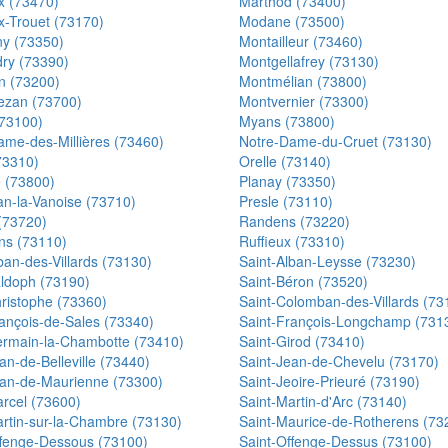
x (73470)
Marthod (73400)
x-Trouet (73170)
Modane (73500)
y (73350)
Montailleur (73460)
ry (73390)
Montgellafrey (73130)
n (73200)
Montmélian (73800)
ezan (73700)
Montvernier (73300)
73100)
Myans (73800)
ame-des-Millières (73460)
Notre-Dame-du-Cruet (73130)
73310)
Orelle (73140)
e (73800)
Planay (73350)
an-la-Vanoise (73710)
Presle (73110)
(73720)
Randens (73220)
ns (73110)
Ruffieux (73310)
ban-des-Villards (73130)
Saint-Alban-Leysse (73230)
aldoph (73190)
Saint-Béron (73520)
ristophe (73360)
Saint-Colomban-des-Villards (73
ançois-de-Sales (73340)
Saint-François-Longchamp (731
ermain-la-Chambotte (73410)
Saint-Girod (73410)
an-de-Belleville (73440)
Saint-Jean-de-Chevelu (73170)
ean-de-Maurienne (73300)
Saint-Jeoire-Prieuré (73190)
arcel (73600)
Saint-Martin-d'Arc (73140)
artin-sur-la-Chambre (73130)
Saint-Maurice-de-Rotherens (73
ffenge-Dessous (73100)
Saint-Offenge-Dessus (73100)