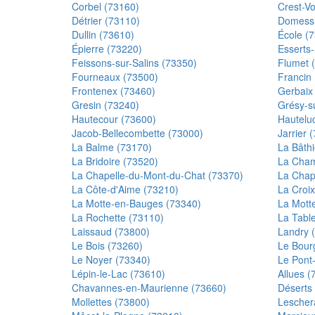
Corbel (73160)
Crest-V
Détrier (73110)
Domessi
Dullin (73610)
École (
Épierre (73220)
Esserts-
Feissons-sur-Salins (73350)
Flumet 
Fourneaux (73500)
Francin
Frontenex (73460)
Gerbaix
Gresin (73240)
Grésy-su
Hautecour (73600)
Hautelu
Jacob-Bellecombette (73000)
Jarrier 
La Balme (73170)
La Bâth
La Bridoire (73520)
La Cham
La Chapelle-du-Mont-du-Chat (73370)
La Chape
La Côte-d'Aime (73210)
La Croix
La Motte-en-Bauges (73340)
La Mott
La Rochette (73110)
La Tabl
Laissaud (73800)
Landry 
Le Bois (73260)
Le Bour
Le Noyer (73340)
Le Pont
Lépin-le-Lac (73610)
Allues (
Chavannes-en-Maurienne (73660)
Déserts
Mollettes (73800)
Lescher