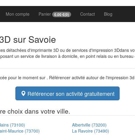
Mon compte
Panier
Contact
Blog
0.00
€(
0
)
 3D sur Savoie
èces détachées d'imprimante 3D ou de services d'impression 3Ddans v
osant un service de livraison à domicile, en point relais ou en bureau
ncée pour le moment sur . Référencer activité autour de l'impression 3
Référencer son activité gratuitement
e choix dans votre ville.
Bains (73100)
Albertville (73200)
aint-Maurice (73700)
La Ravoire (73490)