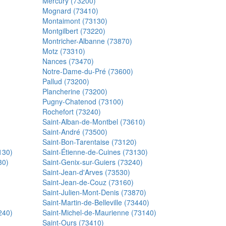
Mercury (73200)
Mognard (73410)
Montaimont (73130)
Montgilbert (73220)
Montricher-Albanne (73870)
Motz (73310)
Nances (73470)
Notre-Dame-du-Pré (73600)
Pallud (73200)
Plancherine (73200)
Pugny-Chatenod (73100)
Rochefort (73240)
Saint-Alban-de-Montbel (73610)
Saint-André (73500)
Saint-Bon-Tarentaise (73120)
130)
Saint-Étienne-de-Cuines (73130)
30)
Saint-Genix-sur-Guiers (73240)
Saint-Jean-d'Arves (73530)
Saint-Jean-de-Couz (73160)
Saint-Julien-Mont-Denis (73870)
Saint-Martin-de-Belleville (73440)
240)
Saint-Michel-de-Maurienne (73140)
Saint-Ours (73410)